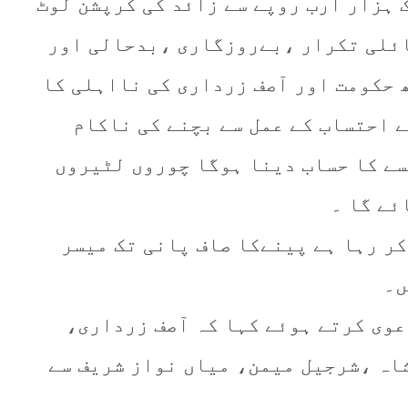
 9 سالوں میں ایک ہزار ارب روپے سے زائد کی کرپشن لوٹ
ائلی تکرار ،بےروزگاری ،بدحالی اور
حکومت اور آصف زرداری کی نااہلی کا
ے احتساب کے عمل سے بچنے کی ناکام
سے کا حساب دینا ہوگا چوروں لٹیروں
ئے گا ۔
کر رہا ہے پینےکا صاف پانی تک میسر
ں۔
وی کرتے ہوئے کہا کہ آصف زرداری،
اہ ،شرجیل میمن، میاں نواز شریف سے