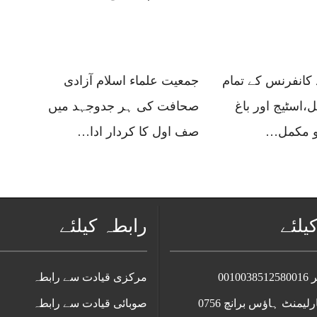
د کانفرنس کے تمام
جمعیت علماء اسلام آزادی
،اسٹیج اور باغ
صحافت کی ہر جدوجہد میں
کو مکمل…
صف اول کا کردار ادا…
یلئے
رابطہ کیلئے
0010
مرکزی قیادت سے رابطہ
ارلیمنٹ ہاؤس برانچ 0756
صوبائی قیادت سے رابطہ