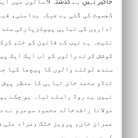
جاگیر نہیں ہے گذشتہ
کھسوٹ کی گئی ہے جبکہ بدامنی، قب
اداروں کی تباہی پیپلزپارٹی سندھ 
نتیجہ ہے نیب کے قانون کو ختم کرک
کوشش کرنے والوں کو اب ایک ایک پی
سندھ لوٹنے والوں کا پیچھا کیا جا
ٹنڈو محمد خان تباہی کا منظر پیش 
نہیں ہے روڈ راستے تباہ ہو چکے ہی
مولانا راشدخالد محمود سومرو نے دع
عمران خان، پرویز خٹک ،مراد علی ش
کم چور نہیں ہیں