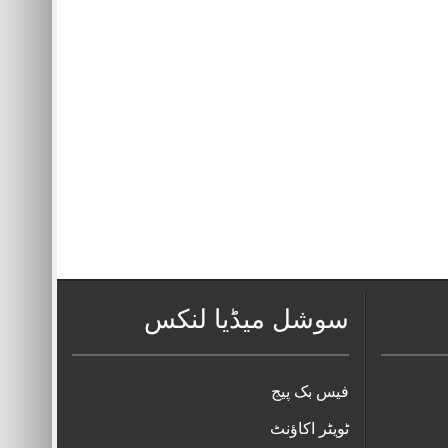
سوشل میڈیا لنکس
فیس بک پیج
ٹویٹر اکاؤنٹ