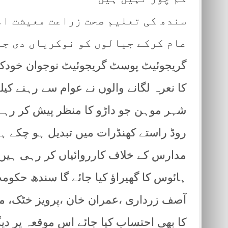
سندھ کی تعلیم صحت زراعت معیشت ام
عام کرکے جیالوں کو نوکریاں دی جا
گریجوئیٹ پوسٹ گریجوئیٹ نوجوان خودکشی
کا نعرہ لگانے والوں نے عوام سے رہنے کیل
شہر موہن جو داڑو کا منظر پیش کر رہے ہ
روڈ راستے کھنڈرات میں تبدیل ہو چکے ہ
مدارس کے خلاف کارروائیاں کر رہی ہیں ای
ہائوس کا گھیراؤ کیا جائے گا سندھ حکوم
آصف زرداری ،عمران خان ،پرویز خٹک، 
کا بھی احتساب کیا جائے اس موقعہ پر د