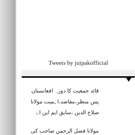
Tweets by juipakofficial
قائد جمعیت کا دورہ افغانستان
پس منظر،مقاصد،اہمیت مولانا
صلاح الدین ،سابق ایم این اے
مولانا فضل الرحمن صاحب کی