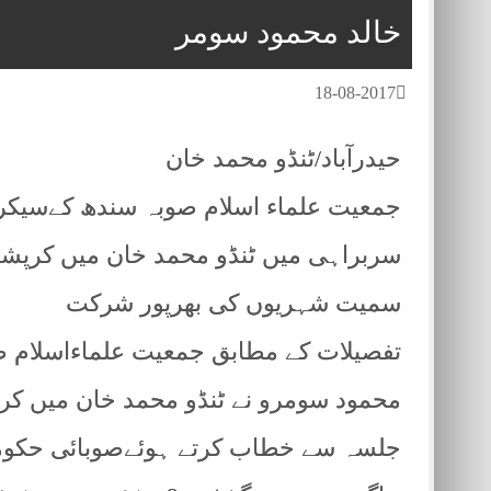
خالد محمود سومر
18-08-2017
حیدرآباد/ٹنڈو محمد خان
جمعیت علماء اسلام صوبہ سندھ کےسیکرٹ
سربراہی میں ٹنڈو محمد خان میں کرپشن 
سمیت شہریوں کی بھرپور شرکت
تفصیلات کے مطابق جمعیت علماءاسلام ص
محمود سومرو نے ٹنڈو محمد خان میں کرپ
جلسہ سے خطاب کرتے ہوئےصوبائی حکومت