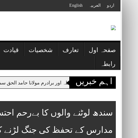
Skip
اردو
العربیہ
English
to
content
صفحہ اول
تعارف
شخصیات
قیادت
رابطہ
اہم خبریں
 حقانیہ پر حملہ اور برادرم مولانا حامد الحق سمیت شہداء کی خبر
سندھ لوٹنے والوں کا بےرحم احت
مدارس کے تحفظ کی جنگ لڑنے کیل