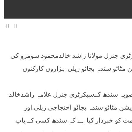
ری جنرل مولانا راشد خالدمحمود سومرو کی
مٹائو سندہ بچائو ریلی ہزاروں کارکنوں
وبہ سندھ کےسیکرٹری جنرل علامہ راشدخالد
شن مٹائو سندہ بچائو احتجاجی ریلی اور
 کو خبردار کیا ہے کہ سندھ کسی کے باپ