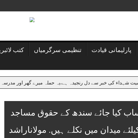
پارلیمانی قیادت
تنظیمی سرگرمیاں
کتب لائبر
 سے دل رنجیدہ ہے،یہ حملہ میرے گھر اور مدرسہ پر حملہ ہے،ظالمو
ساب کیا جائے سندھ کے حقوق مساجد
ئے میدان میں نکلے ہیں. مولاناراشد