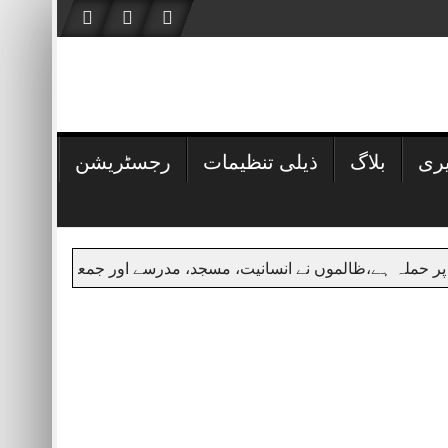
یری
بلاگ
ذیلی تنظیمات
رجسٹریشن
ں نے انسانیت، مسجد، مدرسے اور جمعہ کی حرمت پامال کی،کے پی کے 