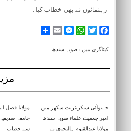
رہنمائوں نے بھی خطاب کیا۔
Share
Messenger
Email
WhatsApp
Twitter
Facebook
کیٹاگری میں :
صوبہ سندھ
مزید
جےیوآئی سیکریٹریٹ سکھر میں
مولانا فضل ال
امیر جمعیت علماء صوبہ سندھ
جامعہ صدیقیہ 
مولانا عبدالقیوم ہالیجوی نے
سے خطاب