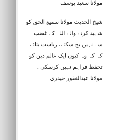
مولانا سعید یوسف
شیخ الحدیث مولانا سمیع الحق کو
شہید کرنے والے اللہ کے غضب
سے نہیں بچ سکتے، ریاست بتائے
کہ کہ وہ کیوں ایک عالم دین کو
تحفظ فراہم نہیں کرسکی .
مولانا عبدالغفور حیدری