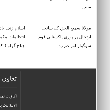
سندہ…
مولانا سمیع الحق کے سانحہ
اسلام زندہ با
ارتحال پر پوری پاکستانی قوم
انتظامات مکمل
سوگوار اور غم زدہ…
جناح گراونڈ 
تعاون ک
اکاؤنٹ نمبر 038512580016
الائیڈ بنک پ