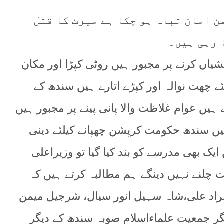
ن امان تباہ ہو چکا ہے میرٹ کا قتل
 رہی ہیں۔
اں کرنے پر مجبور ہیں روٹی کپڑا اور مکان
ئے چھت نوالہ اور کپڑے اتارے ہیں سندھ کے
یں عوام غلاظت والا پانی پینے پر مجبور ہیں
یں سندھ حکومت کرپشن چھپانے کیلئے دینی
ک بھی مدرسے کو بند کیا گیا تو وزیراعلی
ت چلنے نہیں دینگے ہم مطالبہ کرتے ہیں کہ
مراد علی،شاہ سہیل انور سیال، شرجیل میمن
یگر جمعیت علماءاسلام صوبہ سندھ کے دیگر