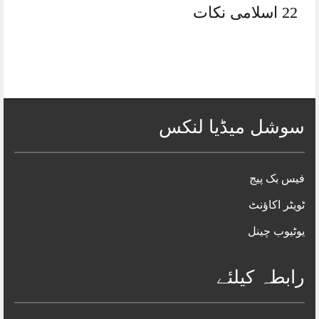
22 اسلامی نکات
سوشل میڈیا لنکس
فیس بک پیج
ٹویٹر اکاؤنٹ
یوٹیوب چینل
رابطہ کیلئے