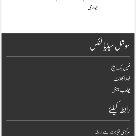
حیدری
سوشل میڈیا لنکس
فیس بک پیج
ٹویٹر اکاؤنٹ
یوٹیوب چینل
رابطہ کیلئے
مرکزی قیادت سے رابطہ