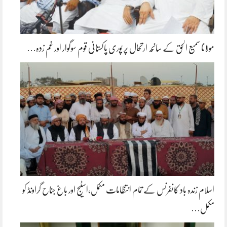
مولانا سمیع الحق کے سانحہ ارتحال پر پوری پاکستانی قوم سوگوار اور غم زدہ…
اسلام زندہ باد کانفرنس کے تمام انتظامات مکمل،اسٹیج اور باغ جناح گراونڈ کو
مکمل…