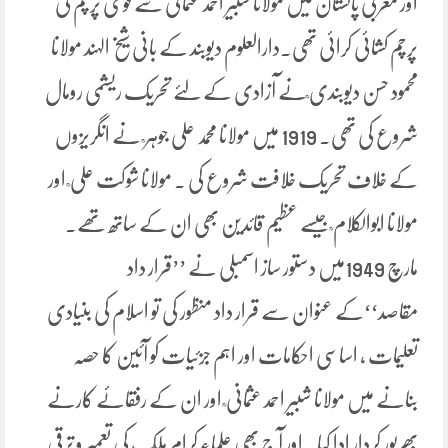
اور مغربی پاکستان میں مولانا شبیر احمد عثمانیؒ سے قومی پرچم کی
پرچم کشائی کرائی تھی۔دارالعلوم دیوبند کے بانی شیخ الہند مولانا
محمود حسن دیوبندی ؒنے آزادی کے لئے تحریک ریشمی رومال
شروع کی تھی۔ 1919 میں مولانا محمد علی جوہر ؒ نے انگریزوں
کے خلاف تحریک خلافت شروع کی ۔ مولانا شوکت علی ؒ اور
مولانا ابوالکلام ؒ جیسے عظیم قائدین بھی ان کے ساتھ تھے۔
مارچ 1949میں دستور ساز اسمبلی نے ’’قرار داد
مقاصد‘‘کے عنوان سے قرار داد منظور کی تو اسلام کی بنیادی
تعلیمات ، اساسی احکامات اور اہم جزئیات کو آئین کا حصہ
بنانے میں مولانا شبیر احمد عثمانی ؒ اور ان کے رفقائے کارنے
بھرپور کردار ادا کیا۔ اور آج بھی علماء کرام ملک کی تعمیر و ترقی