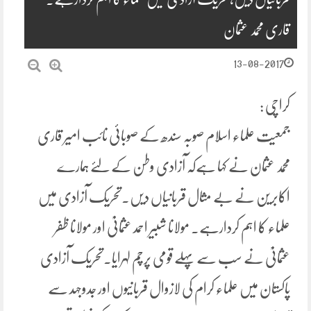
قاری محمد عثمان
13-08-2017
کراچی :
جمعیت علماء اسلام صوبہ سندھ کے صوبائی نائب امیر قاری
محمد عثمان نے کہا ہےکہ آزادی وطن کے لئے ہمارے
اکابرین نے بے مثال قربانیاں دیں۔تحریک آزادی میں
علماء کا اہم کردارہے۔ مولانا شبیر احمد عثمانیؒ اور مولانا ظفر
عثمانیؒ نے سب سے پہلے قومی پرچم لہرایا۔تحریک آزادی
پاکستان میں علماء کرام کی لازوال قربانیوں اور جدوجہد سے