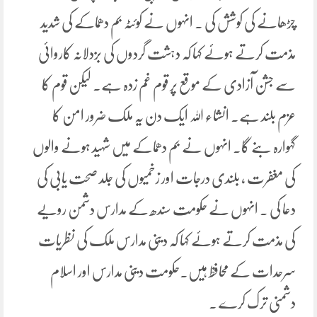
چڑھانے کی کوشش کی ۔ انہوں نے کوئٹہ بم دھماکے کی شدید
مذمت کرتے ہوئے کہا کہ دہشت گردوں کی بزدلانہ کاروائی
سے جشن آزادی کے موقع پر قوم غم زدہ ہے۔ لیکن قوم کا
عزم بلند ہے۔ انشاء اللہ ایک دن یہ ملک ضرور امن کا
گہوارہ بنے گا۔ انہوں نے بم دھماکے میں شہید ہونے والوں
کی مغفرت ، بلندی درجات اور زخمیوں کی جلد صحت یابی کی
دعا کی ۔ انہوں نے حکومت سندھ کے مدارس دشمن رویے
کی مذمت کرتے ہوئے کہا کہ دینی مدارس ملک کی نظریات
سرحدات کے محافظ ہیں۔حکومت دینی مدارس اور اسلام
دشمنی ترک کرے ۔