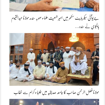
جےیوآئی سیکریٹریٹ سکھر میں امیر جمعیت علماء صوبہ سندھ مولانا عبدالقیوم
ہالیجوی نے سندہ…
مولانا فضل الرحمٰن صاحب کا جامعہ صدیقیہ میں طلباء کرام سے خطاب