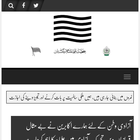
Skip
to
content
Toggle
navigation
تی رٹ نہیں ہے، وزیر اعظم صاحب کو اگر بتایا جائے قبائل یا اس سے متصل اضلاع اور بلوچستان میں 
آزادی وطن کے لئے ہمارے اکابرین نے بے مثال
قربانیاں دیں،تحریک آزادی میں علماء کا اہم کردارہے۔