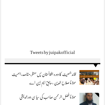
Tweets by juipakofficial
قائد جمعیت کا دورہ افغانستان پس منظر،مقاصد،اہمیت
مولانا صلاح الدین ،سابق ایم این اے
مولانا فضل الرحمن صاحب کی سیاسی دوراندیشی