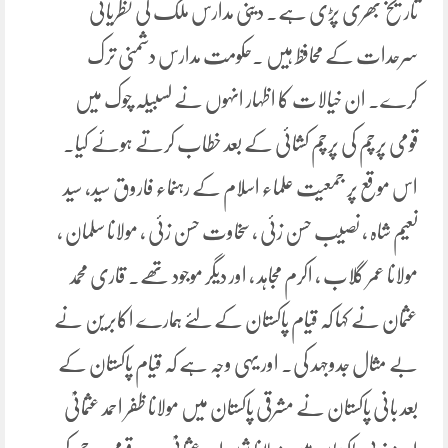
تاریخ بھری پڑی ہے۔ دینی مدارس ملک کی نظریاتی
سرحدات کے محافظ ہیں ۔حکومت مدارس دشمنی ترک
کرے۔ ان خیالات کا اظہار انہوں نے لسبیلہ چوک میں
قومی پرچم کی پرچم کشائی کے بعد خطاب کرتے ہوئے کیا۔
اس موقع پر جمعیت علماء اسلام کے رہنماء فاروق سید، سید
نعیم شاہ ، نصیب حسن زئی ، سخاوت حسن زئی ، مولانا سلمان ،
مولانا عمر گلاب ، اکرم مجاہد ، اور دیگر موجود تھے۔ قاری محمد
عثمان نے کہا کہ قیام پاکستان کے لئے ہمارے اکابرین نے
بے مثال جدوجہد کی۔ اور یہی وجہ ہے کہ قیام پاکستان کے
بعد بانی پاکستان نے مشرقی پاکستان میں مولانا ظفر احمد عثمانیؒ