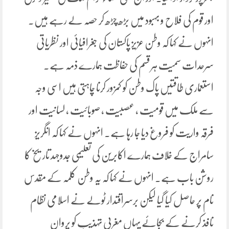
اور قوم کی فلاح و بہبود میں بڑھ چڑھ کر حصہ لے رہے ہیں۔
انہوں نے کہا کہ وطن عزیز پاکستان کی جغرافیائی اور نظریاتی
سرحدات سمیت ہر قسم کی حفاظت ہمارے ذمہ ہے۔
استعماری طاقتیں پاک وطن کو کمزور کرنا چاہتی ہیں اسی وجہ
سے ملک میں قومیت ، عصبیت ، صوبائیت ، لسانیت اور
فرقہ واریت کو فروغ دیا جا رہا ہے۔ انہوں نے کہا کہ انگریز
سامراج کے خلاف ہمارے اکابرین کی تعلیمی جدوجہد تاریخ کا
روشن باب ہے۔ انہوں نے کہا کہ یہ وطن کلمہ کے مقدس
نام پر حاصل کیا گیا لیکن برسراقتدار ٹولے نے اسلامی نظام
نافذ کرنے کے بجائے یہاں مغربی تہذیب کو پروان