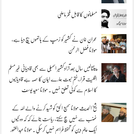
مسلمانوں کا قابل فخر ماضی
عمران خان نے کشمیر کو ٹرمپ کے ہاتھوں بیچ دیا ہے،
مولانا فضل الرحمٰن
پینتالیس سال بعد آزادکشمیر اسمبلی سے بھی قادیانی غیر مسلم
اقلیت قرار،ختم نبوت ہمارے ایمان کا حصہ ہے قادیانیوں
کا اسلام سے کوئی تعلق نہیں . مولانا سعید یوسف
شیخ الحدیث مولانا سمیع الحق کو شہید کرنے والے اللہ کے
غضب سے نہیں بچ سکتے، ریاست بتائے کہ کہ وہ کیوں
ایک عالم دین کو تحفظ فراہم نہیں کرسکی . مولانا عبدالغفور