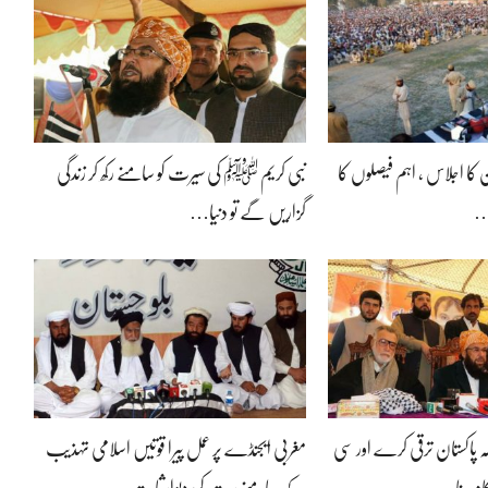
 کا اجلاس ، اہم فیصلوں کا
نبی کریم ﷺ کی سیرت کو سامنے رکھ کر زندگی
گزاریں گے تو دنیا…
ہ پاکستان ترقی کرے اور سی
مغربی ایجنڈے پر عمل پیرا قوتیں اسلامی تہذیب