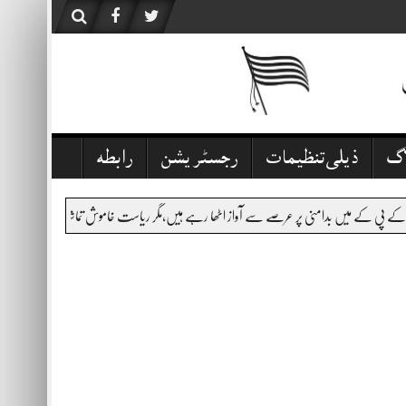
اگ
ذیلی تنظیمات
رجسٹریشن
رابطہ
ہیں،مگر ریاست خاموش تماشائی ہے،قانون نافذ کرنے والے اداروں کی کارکردگی سوالیہ نشان ہے۔اس ال