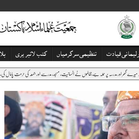
رلیمانی قیادت
تنظیمی سرگرمیاں
کتب لائبریری
بل
سانیت، مسجد، مدرسے اور جمعہ کی حرمت پامال کی،کے پی کے میں بدامنی پر عرصے سے آواز اٹھا رہے 