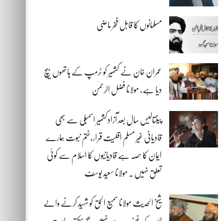
مسلمانوں کا قابل فخر ماضی
عمران خان نے کشمیر کو ٹرمپ کے ہاتھوں بیچ
دیا ہے، مولانا فضل الرحمٰن
پینتالیس سال بعد آزادکشمیر اسمبلی سے بھی
قادیانی غیر مسلم اقلیت قرار،ختم نبوت ہمارے
ایمان کا حصہ ہے قادیانیوں کا اسلام سے کوئی
تعلق نہیں . مولانا سعید یوسف
شیخ الحدیث مولانا سمیع الحق کو شہید کرنے والے
اللہ کے غضب سے نہیں بچ سکتے، ریاست