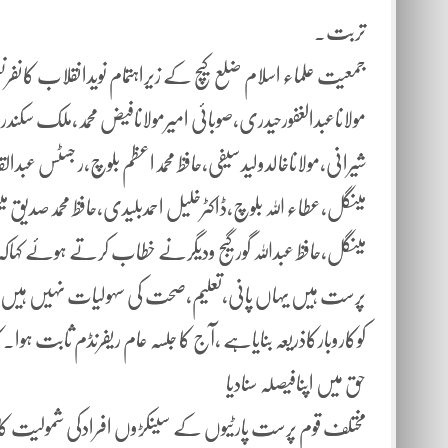
تربت۔
جمعیت علماء اسلام ضلع کیچ کے زیراہتمام نویدانقلاب کان
مولاناعبدالغفورحیدری،صوبائی امیرمولانافیض محمد،ملک سکندر
شیرانی،مولاناخالدولیدسیفی،حافظ محمداعظم بلوچ،ر جسٹس عبد
مینگل،عطاء اللہ بلوچ،ڈاکٹرخلیل احمدبلیدی،حافظ محمدصدیق مین
مینگل،حافظ عبداللہ گورگیج ودیگرنے خطاب کرتے ہوئے کہاکہ 
پرست ہیں یہاں پانی،تعلیم،صحت کی سہولیات نہیں ہیں ہ
کوکاروبارکاذریعہ بنایاہے ،آج کا جلسہ عام ریفرنڈم ثاب
حق میں اپنافیصلہ سنادیا
مختلف قوم پرست پارٹیوں کے سینکڑوں افرادکی شمولیت کا