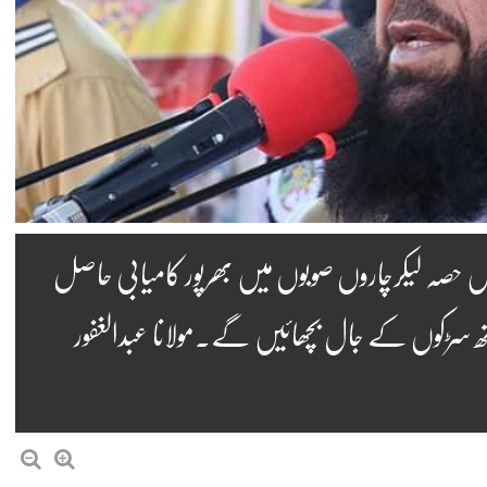
حصہ لیکرچاروں صوبوں میں بھرپور کامیابی حاصل
ھ سڑکوں کے جال بچھائیں گے.مولانا عبدالغفور