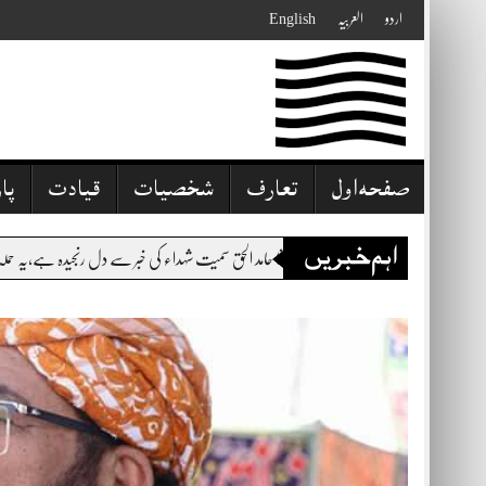
Skip
اردو
العربیہ
English
to
content
صفحہ اول
تعارف
شخصیات
قیادت
پا
اہم خبریں
د الحق سمیت شہداء کی خبر سے دل رنجیدہ ہے،یہ حملہ میرے گھر اور مدرسہ پر حملہ ہے،ظالموں نے ان