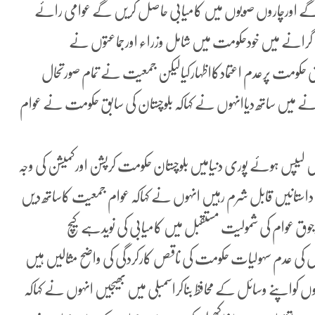
ے اورچاروں صوبوں میں کامیابی حاصل کریں گے عوامی رائے
رانے میں خودحکومت میں شامل وزراء اورجماعتوں نے
نی حکومت پرعدم اعتمادکااظہارکیالیکن جمعیت نے تمام صورتحال
ے میں ساتھ دیاانہوں نے کہاکہ بلوچستان کی سابق حکومت نے عوام
لیپس ہوئے پوری دنیامیں بلوچستان حکومت کرپشن اورکمیشن کی وجہ
داستانیں قابل شرم رہیں انہوں نے کہاکہ عوام جمعیت کاساتھ دیں
ق عوام کی شمولیت مستقبل میں کامیابی کی نویدہے کیچ
ں کی عدم سہولیات حکومت کی ناقص کارکردگی کی واضح مثالیں ہیں
وں کواپنے وسائل کے محافظ بناکراسمبلی میں بھیجیں انہوں نے کہاکہ