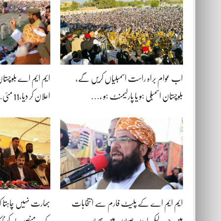
اب عوام براہ راست اسمبلیاں کریں گے،
ایم ایم اے بلوچستان
بلوچستان اسمبلی ہو یا پارلیمنٹ ہو ،…
اعلان کر دیا،11 مئی…
ایم ایم اے کے پلیٹ فارم سے انتخابات
بھارت نہیں چاہتا ک