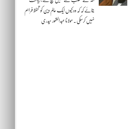
بتائے کہ کہ وہ کیوں ایک عالم دین کو تحفظ فراہم
نہیں کرسکی . مولانا عبدالغفور حیدری