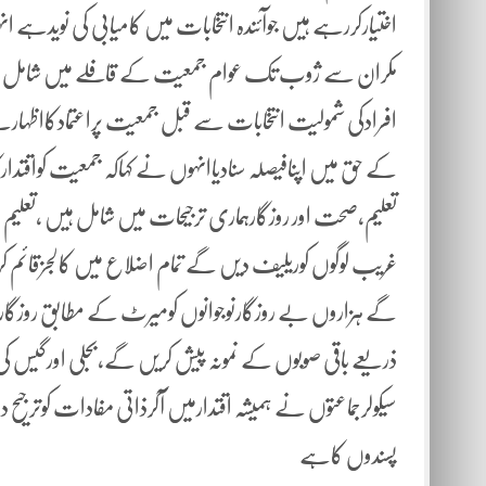
اختیارکررہے ہیں جوآئندہ انتخابات میں کامیابی کی نویدہے
مکران سے ژوب تک عوام جمعیت کے قافلے میں شامل ہور
افرادکی شمولیت انتخابات سے قبل جمعیت پراعتمادکااظہ
کے حق میں اپنافیصلہ سنادیاانہوں نے کہاکہ جمعیت کواقتدا
تعلیم،صحت اور روزگارہماری ترجیحات میں شامل ہیں ،ت
غریب لوگوں کوریلیف دیں گے تمام اضلاع میں کالجزقائم 
گے ہزاروں بے روزگارنوجوانوں کومیرٹ کے مطابق روزگارک
ذریعے باقی صوبوں کے نمونہ پیش کریں گے،بجلی اورگیس کی
سیکولرجماعتوں نے ہمیشہ اقتدارمیں آکرذاتی مفادات کوترجیح د
پسندوں کاہے