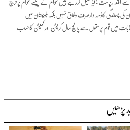
 اقتدارپرست مافیاکھیل کررہے ہیں عوام کے پیسے عوام پرخرچ
کی پسماندگی کاذمہ دارصرف وفاق نہیں بلکہ بلوچستان میں
تخابات میں قوم پرستوں سے پانچ سال کرپشن اورکمیشن کاحساب
د پڑھیں