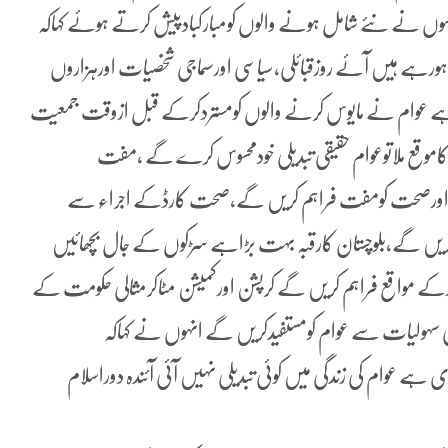
 انہوں نے نئے شامل ہونے والوں کومبارکبادپیش کرتے ہوئے کہاکہ
ہے ہیں آئے روزقبائلی،سیاسی اورسماجی شخصیات اورہزاروں
ارہے عوام نے مایوس کرنے والوں کومستردکرکے قبل ازوقت جمعیت
رکاموقع ملاتوعوام حقیقی تبدیلی خودمحسوس کرے گے ،مفت
علیم اورصحت کومفت فراہم کریں گے،صحت کارڈکے اجراء سے
کریں گے،بلوچستان کارقبہ بہت بڑاہے سڑکوں کے جال بچھائیں
ے مواقع فراہم کریں گے کرپشن اورکمیشن مٹاکرمثالی حکومت کے
 سہولیات سے عوام کومستفیدکریں گے انہوں نے کہاکہ
ی ہے عوام کی زندگی میں کوئی تبدیلی نہیں آئی آئندہ دوراسلام