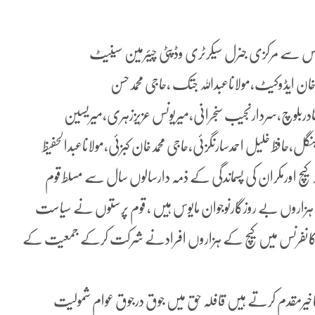
فرنس سے مرکزی جنرل سیکرٹری وڈپٹی چیئرمین سینیٹ
خان ایڈوکیٹ،مولاناعبداللہ جتک ،حاجی محمدحسن
القادربلوچ،سردارنجیب سنجرانی،میریونس عزیززہری،میریسین
گل،حافظ خلیل احمدسارنگزئی،حاجی محمدخان کبزئی،مولاناعبدالحفیظ
کیچ اورمکران کی پسماندگی کے ذمہ دارسالوں سال سے مسلط قوم
زاروں بے روزگارنوجوان مایوس ہیں ، قوم پرستوں نے سیاست
ت ہوا.کانفرنس میں کیچ کے ہزاروں افرادنے شرکت کرکے جمعیت کے
خیرمقدم کرتے ہیں قافلہ حق میں جوق درجوق عوام شمولیت