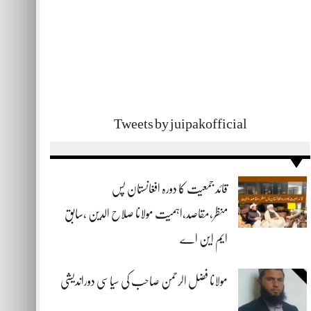
Tweets by juipakofficial
قائد جمعیت کا دورہ افغانستان پس
منظر،مقاصد،اہمیت مولانا صلاح الدین ،سابق
ایم این اے
مولانا فضل الرحمن صاحب کی سیاسی دوراندیشی