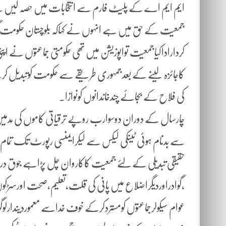
ایم ایم اے کے پلیٹ فارم سے انتخابات میں حصہ لیں گ
جمعیت کے حق میں ہے انہوں نے کہاکہ بلوچستان حکومت گ
کرداراداکیاجمعیت تواپوزیشن میں تھی حکومتی جماعتوں نے اپ
کاجائزہ لینے کے بعدجمہوری طریقے سے حکومت کوتبدیل کرن
کی فلاح کے بجائے چندخاندانوں کونوازا.
چارسال کے دوران دوسوارب روپے ترقیاتی کاموں کی مدمیں 
سے بدنام ہوئی ٹینکی لیکس سے لیکرایمنسی رپورٹ تک تمام 
حقیقی تبدیلی کے لئے جمعیت کاکاروان چل پڑاہے جوق درجو
،گوادراوردیگراضلاع میں پانی کی قلت،تعلیم،صحت اورسڑکو
عوام سیکولرجماعتوں کومستردکرکے خوف خداسے معموردیندارلوگ