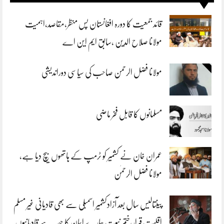
قائد جمعیت کا دورہ افغانستان پس منظر،مقاصد،اہمیت
مولانا صلاح الدین ،سابق ایم این اے
مولانا فضل الرحمن صاحب کی سیاسی دوراندیشی
مسلمانوں کا قابل فخر ماضی
عمران خان نے کشمیر کو ٹرمپ کے ہاتھوں بیچ دیا ہے،
مولانا فضل الرحمٰن
پینتالیس سال بعد آزادکشمیر اسمبلی سے بھی قادیانی غیر مسلم
اقلیت قرار،ختم نبوت ہمارے ایمان کا حصہ ہے قادیانیوں