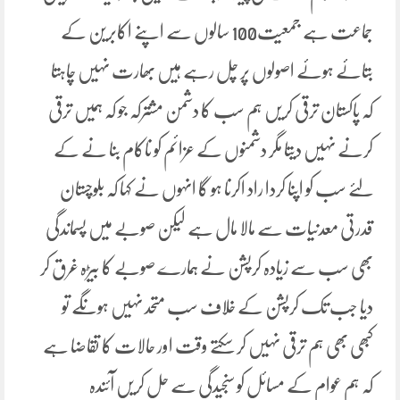
جماعت ہے جمعیت100 سالوں سے اپنے اکابرین کے
بتائے ہوئے اصولوں پر چل رہے ہیں بھارت نہیں چاہتا
کہ پاکستان ترقی کریں ہم سب کا دشمن مشترکہ جو کہ ہمیں ترقی
کرنے نہیں دیتا مگر دشمنوں کے عزائم کو ناکام بنا نے کے
لئے سب کو اپنا کردا راد اکرنا ہو گا انہوں نے کہا کہ بلوچستان
قدرتی معدنیات سے مالا مال ہے لیکن صوبے میں پسماندگی
بھی سب سے زیادہ کرپشن نے ہمارے صوبے کا بیڑہ غرق کر
دیا جب تک کرپشن کے خلاف سب متحد نہیں ہونگے تو
کبھی بھی ہم ترقی نہیں کر سکتے وقت اور حالات کا تقاضا ہے
کہ ہم عوام کے مسائل کو سنجیدگی سے حل کریں آئندہ