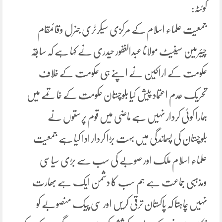
کوئٹہ:
جمعیت علماء اسلام کے مرکزی سیکرٹری جنرل وقائمقام
چیئرمین سینیٹ مولانا عبدالغفور حیدری نے کہا ہے کہ سابقہ
حکومت کے اراکین نے اپنے ہی حکومت کے خلاف
تحریک عدم اعتماد پیش کیا بلوچستان حکومت کے خاتمے میں
ہمارا کوئی کردار نہیں ہے ماضی میں قوم پرستوں نے
بلوچستان کی پسماندگی میں بہت بڑا کردار ادا کیا ہے جمعیت
علماء اسلام ملک اور صوبے کی سب سے بڑی سیاسی
ومذہبی جماعت ہے ہم سب کا دشمن ایک ہے بھارت
نہیں چاہتا کہ پاکستان ترقی کریں اور سی پیک منصوبے کو