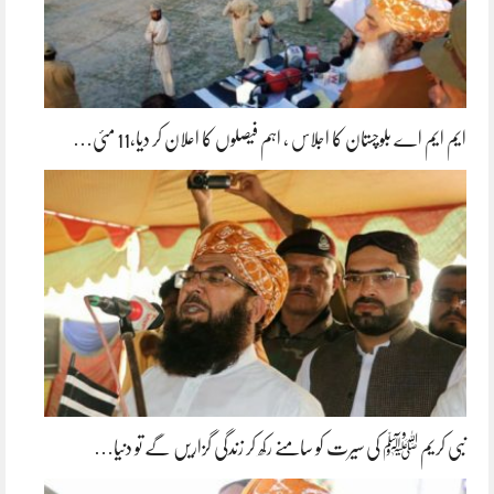
ایم ایم اے بلوچستان کا اجلاس ، اہم فیصلوں کا اعلان کر دیا،11 مئی…
نبی کریم ﷺ کی سیرت کو سامنے رکھ کر زندگی گزاریں گے تو دنیا…