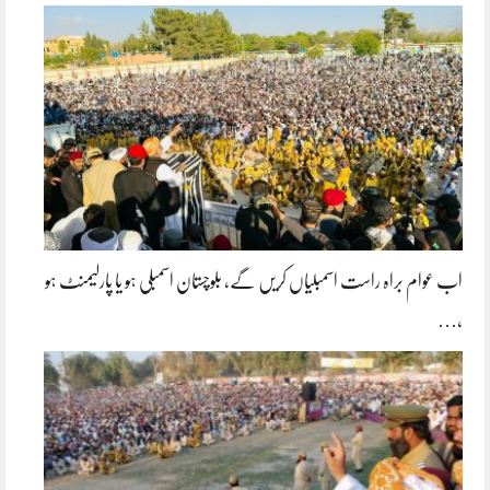
اب عوام براہ راست اسمبلیاں کریں گے، بلوچستان اسمبلی ہو یا پارلیمنٹ ہو
،…