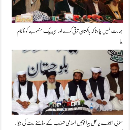
بھارت نہیں چاہتا کہ پاکستان ترقی کرے اور سی پیک منصوبے کو ناکام
بنا…
مغربی ایجنڈے پر عمل پیرا قوتیں اسلامی تہذیب کے سامنے ریت کی دیوار