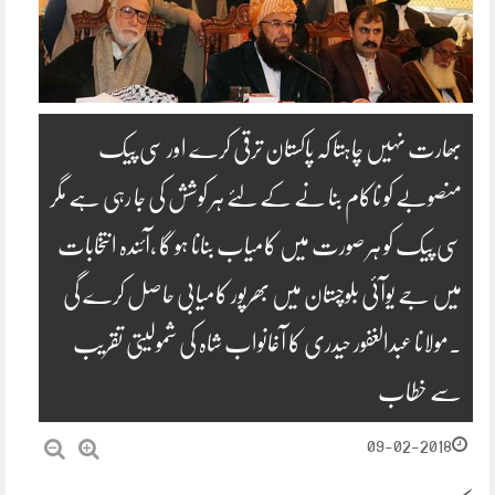
بھارت نہیں چاہتا کہ پاکستان ترقی کرے اور سی پیک
منصوبے کو ناکام بنا نے کے لئے ہر کوشش کی جا رہی ہے مگر
سی پیک کو ہر صورت میں کامیاب بنانا ہو گا ،آئندہ انتخابات
میں جے یوآئی بلوچستان میں بھرپور کامیابی حاصل کرے گی
.مولانا عبدالغفور حیدری کا آغانواب شاہ کی شمولیتی تقریب
سے خطاب
09-02-2018