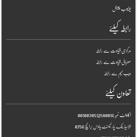
یوٹیوب چینل
رابطہ کیلئے
مرکزی قیادت سے رابطہ
صوبائی قیادت سے رابطہ
ویب ٹیم سے رابطہ
تعاون کیلئے
اکاؤنٹ نمبر 0010038512580016
الائیڈ بنک پارلیمنٹ ہاؤس برانچ 0756