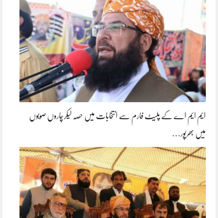
ایم ایم اے کے پلیٹ فارم سے انتخابات میں حصہ لیکرچاروں صوبوں
میں بھرپور…