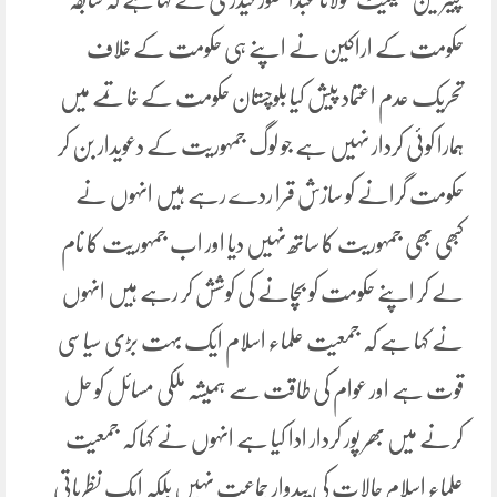
حکومت کے اراکین نے اپنے ہی حکومت کے خلاف
تحریک عدم اعتماد پیش کیا بلوچستان حکومت کے خاتمے میں
ہمارا کوئی کردار نہیں ہے جو لوگ جمہوریت کے دعویدار بن کر
حکومت گرانے کو سازش قرا ردے رہے ہیں انہوں نے
کبھی بھی جمہوریت کا ساتھ نہیں دیا اور اب جمہوریت کا نام
لے کر اپنے حکومت کو بچانے کی کوشش کر رہے ہیں انہوں
نے کہا ہے کہ جمعیت علماء اسلام ایک بہت بڑی سیاسی
قوت ہے اور عوام کی طاقت سے ہمیشہ ملکی مسائل کو حل
کرنے میں بھر پور کردار ادا کیا ہے انہوں نے کہا کہ جمعیت
علماء اسلام حالات کی پیدوار جماعت نہیں بلکہ ایک نظریاتی