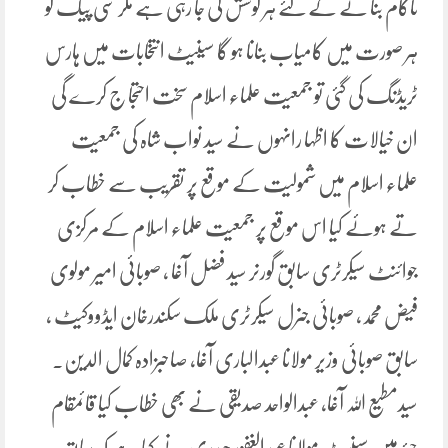
ناکام بنا نے کے لئے ہر کوشش کی جا رہی ہے مگر سی پیک کو
ہر صورت میں کامیاب بنانا ہو گا سینیٹ انتخابات میں ہارس
ٹریڈنگ کی گئی تو جمعیت علماء اسلام سخت احتجا ج کرے گی
ان خیالات کا اظہا رانہوں نے سید نواب شاہ کی جمعیت
علماء اسلام میں شمولیت کے موقع پر تقریب سے خطاب کر
تے ہوئے کیا اس موقع پر جمعیت علماء اسلام کے مرکزی
جوائنٹ سیکرٹری سابق گورنر سید فضل آغا ، صوبائی امیر مولوی
فیض محمد، صوبائی جنرل سیکرٹری ملک سکندرخان ایڈووکیٹ ،
سابق صوبائی وزیر مولانا عبدالباری آغا، صاحبزادہ کمال الدین.
سیدمطیع اللہ آغا، عبدالواحد صدیقی نے بھی خطاب کیا قائمقام
چیئرمین سینیٹ مولانا عبدالغفور حیدری نے کہا ہے کہ سابقہ