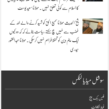
کا اسلام سے کوئی تعلق نہیں . مولانا سعید یوسف
شیخ الحدیث مولانا سمیع الحق کو شہید کرنے والے اللہ کے
غضب سے نہیں بچ سکتے، ریاست بتائے کہ کہ وہ کیوں
ایک عالم دین کو تحفظ فراہم نہیں کرسکی . مولانا عبدالغفور
حیدری
سوشل میڈیا لنکس
فیس بک پیج
ٹویٹر اکاؤنٹ