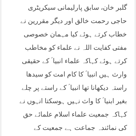
گلبر خان، سابق پارلیمانی سیکریٹری
حاجی رحمت خالق اور دیگر مقررین نے
خطاب کرتے ہوئے کیا مہمان خصوصی
مفتی کفایت اللہ نے علماء کو مخاطب
کرتے ہوئے کہاکہ علماء انبیا ؑ کے حقیقی
وارث ہیں انبیا ؑ کا کام امت کو سیدھا
راستہ دیکھانا تھا انبیا ؑ کے راستے پر چلے
بغیر ابنیا ؑ کا واث نہیں ہوسکتا انہوں نے
کہاکہ جمعیت علماء اسلام علمائے حق
کی نمائندہ جماعت ہے جمعیت کے