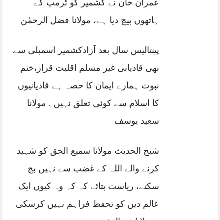
عمران خان نے کشمیر کو ٹرمپ کے
ہاتھوں بیچ دیا ہے، مولانا فضل الرحمٰن
پینتالیس سال بعد آزادکشمیر اسمبلی سے
بھی قادیانی غیر مسلم اقلیت قرار،ختم
نبوت ہمارے ایمان کا حصہ ہے قادیانیوں
کا اسلام سے کوئی تعلق نہیں . مولانا
سعید یوسف
شیخ الحدیث مولانا سمیع الحق کو شہید
کرنے والے اللہ کے غضب سے نہیں بچ
سکتے، ریاست بتائے کہ کہ وہ کیوں ایک
عالم دین کو تحفظ فراہم نہیں کرسکی