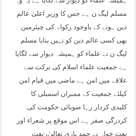
ہمیشہ علماء کو دیوار سے لگایا ہے یہ وہ
مسلم لیگ ن ہے جس کا وزیر اعلیٰ عالم
دین ہونے کے باوجود زکواۃ کی چیئرمین
بھی کسی عالم دین کو نہیں بنایا مسلم
لیگ ن نے علماء کو ہمیشہ دیوار سے لگایا
ہے جمعیت علماء اسلام کی برکت سے
علاقے میں امن ہے ماضی میں قیام امن
کیلئے جمعیت کے ممبران اسمبلی کا
کلیدی کردار رہا صوبائی حکومت کی
کردرگی صفر ہے اس موقع پر شعراء اور
نعت خواہ نے حمد باری تعالیٰ، نعت