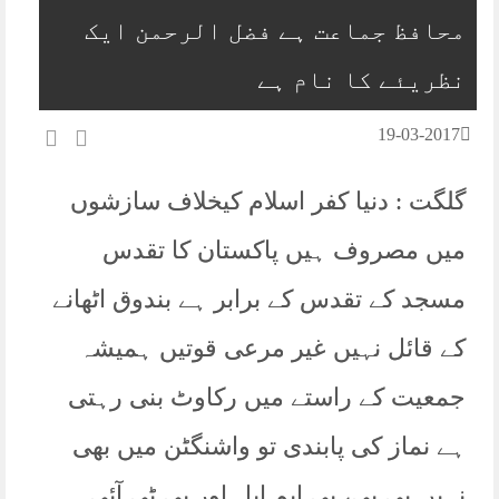
محافظ جماعت ہے فضل الرحمن ایک
نظریئے کا نام ہے
19-03-2017
گلگت : دنیا کفر اسلام کیخلاف سازشوں
میں مصروف ہیں پاکستان کا تقدس
مسجد کے تقدس کے برابر ہے بندوق اٹھانے
کے قائل نہیں غیر مرعی قوتیں ہمیشہ
جمعیت کے راستے میں رکاوٹ بنی رہتی
ہے نماز کی پابندی تو واشنگٹن میں بھی
نہیں پی پی، پی ایم ایل اور پی ٹی آئی