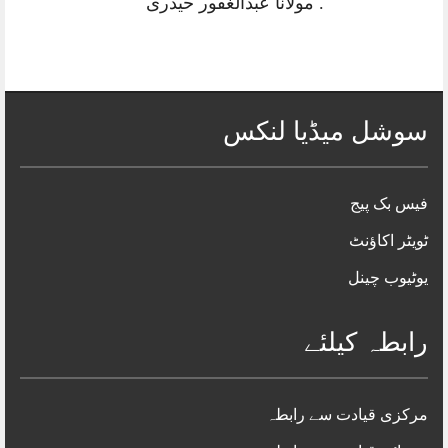
. مولانا عبدالغفور حیدری
سوشل میڈیا لنکس
فیس بک پیج
ٹویٹر اکاؤنٹ
یوٹیوب چینل
رابطہ کیلئے
مرکزی قیادت سے رابطہ