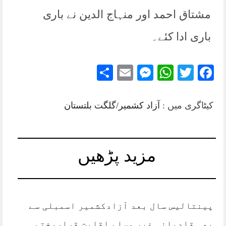
مشتاق احمد اور منہاج الدین نے باری
باری ادا کئے۔
Share
Messenger
Email
WhatsApp
Twitter
Facebook
کیٹاگری میں :
آزاد کشمیر/گلگت بلتستان
مزید پڑھیں
پینتالیس سال بعد آزادکشمیر اسمبلی سے
بھی قادیانی غیر مسلم اقلیت قرار،ختم