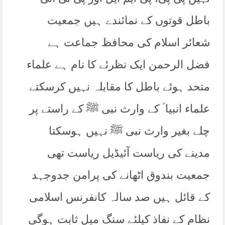
باطل قوتوں کے نمائندے ہیں جمعیت
شعائر اسلام کی محافظ جماعت ہے
فضل الرحمن ایک نظرئے کا نام ہے علماء
متحد ہوئے باطل کا مقابلہ نہیں کرسکتے
علماء انبیا ؑ کے وارث نبی ﷺ کے راستے پر
چلے بغیر وارث نبی ﷺ نہیں ہوسکتا
مدینے کی ریاست آئیڈیل ریاست تھی
جمعیت بندوق اٹھانے کی پرامن جدوجہد
کے قائل ہیں صد سالہ کانفرنس اسلامی
نظام کے نفاذ کیلئے سنگ میل ثابت ہوگی