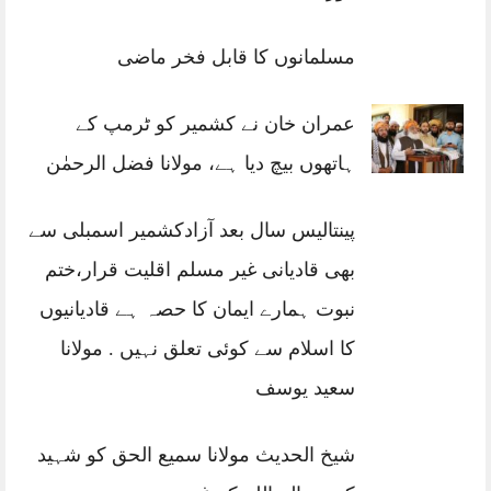
مسلمانوں کا قابل فخر ماضی
عمران خان نے کشمیر کو ٹرمپ کے
ہاتھوں بیچ دیا ہے، مولانا فضل الرحمٰن
پینتالیس سال بعد آزادکشمیر اسمبلی سے
بھی قادیانی غیر مسلم اقلیت قرار،ختم
نبوت ہمارے ایمان کا حصہ ہے قادیانیوں
کا اسلام سے کوئی تعلق نہیں . مولانا
سعید یوسف
شیخ الحدیث مولانا سمیع الحق کو شہید