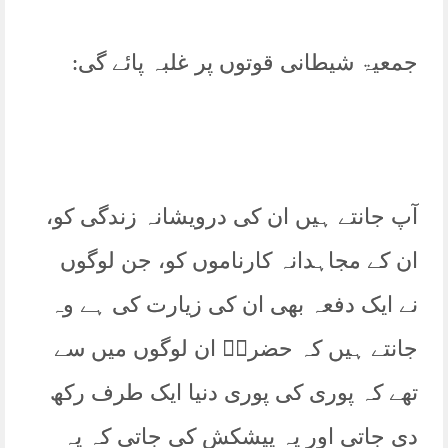
جمعیۃ شیطانی قوتوں پر غلبہ پائے گی:
آپ جانتے ہیں ان کی درویشانہ زندگی کو،
ان کے مجاہدانہ کارناموں کو، جن لوگوں
نے ایک دفعہ بھی ان کی زیارت کی ہے وہ
جانتے ہیں کہ حضرتؒ ان لوگوں میں سے
تھے کہ پوری کی پوری دنیا ایک طرف رکھ
دی جاتی اور یہ پیشکش کی جاتی کہ یہ