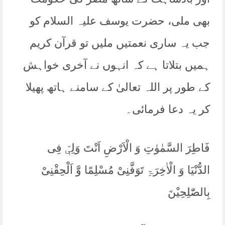
بھی ملی، حضرت یوسف علیہ السلام کو
جب یہ ساری نعمتیں ملیں تو قرآن کریم
ہمیں بتلاتا ہے کہ انہوں نے آخری خواہش
کے طور پر اللہ تعالیٰ کے سامنے ہاتھ پھیلا
کر یہ دعا فرمائی۔
فَاطِرَ السَّمٰوٰتِ وَ الْاَرْضِ اَنْتَ وَلِیّٖ فِی
الدُّنْیَا وَ الْاٰخِرَۃِ تَوَفَّنِیْ مُسْلِمًا وَّ اَلْحِقْنِیْ
بِالصّٰلِحِیْنَ