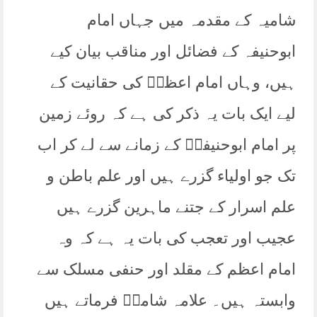
شامیہ کے مقدمہ میں جہاں امام
ابوحنیفہ کے فضائل اور مناقب بیان کیے
ہیں، وہاں امام اعظمؒ کی حقانیت کے
لیے ایک بات یہ ذکر کی ہے کہ روئے زمین
پر امام ابوحنیفہؒ کے زمانے سے لے کر اب
تک جو اولیاء گزرے ہیں اور علم باطن و
علم اسرار کے جتنے ماہرین گزرے ہیں
عجیب اور تعجب کی بات یہ ہے کہ وہ
امام اعظم کے مقلد اور حنفی مسلک سے
وابستہ ہیں۔ علامہ شامیؒ فرماتے ہیں