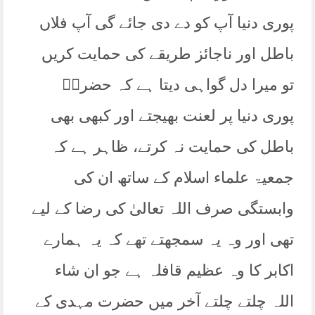
پوری دنیا آپ کو دے دی جائے گی آپ فلاں
باطل اور ناجائز طریقے کی حمایت کریں
تو میرا دل گواہی دیتا ہے کہ حضرتؒ
پوری دنیا پر لعنت بھیجتے اور کبھی بھی
باطل کی حمایت نہ کرتے، ظاہر ہے کہ
جمعیۃ علماء اسلام کے ساتھ ان کی
وابستگی صرف اللہ تعالیٰ کی رضا کے لیے
تھی اور وہ یہ سمجھتے تھے کہ یہ ہمارے
اکابر کا وہ عظیم قافلہ ہے جو ان شاء
اللہ چلتے چلتے آخر میں حضرت مہدی کے