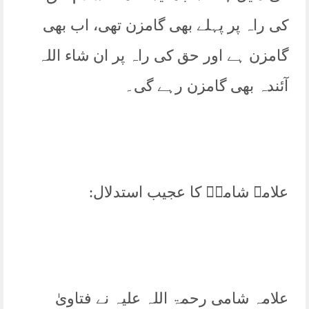
کی راہ پر پہلے بھی گامزن تھی، اب بھی
گامزن ہے اور حق کی راہ پر ان شاء اللہ
آئندہ بھی گامزن رہے گی۔
علامہ شامیؒ کا عجیب استدلال:
علامہ شامی رحمۃ اللہ علیہ نے فتاویٰ