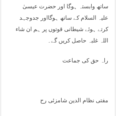
ساتھ وابستہ ہوگا اور حضرت عیسیٰ
علیہ السلام کے ساتھ ہوگااور جدوجہد
کرتے ہوئے شیطانی قوتوں پر ہم ان شاء
اللہ غلبہ حاصل کریں گے۔
راہ حق کی جماعت
مفتی نظام الدین شامزئی رح