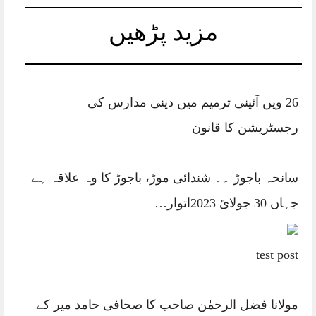
مزید پڑھیں
26 ویں آئینی ترمیم میں دینی مدارس کی
رجسٹریشن کا قانون
سانحہ باجوڑ ۔۔ شندائی موڑ، باجوڑ کا وہ علاقہ ہے
جہاں 30 جولائ 2023اتوار…
test post
مولانا فضل الرحمٰن صاحب کا صحافی حامد میر کے