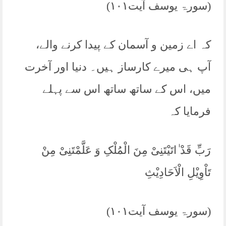
(سورۃ یوسف آیت۱۰۱)
کہ اے زمین و آسمان کے پیدا کرنے والے،
آپ ہی میرے کارساز ہیں۔ دنیا اور آخرت
میں، اس کے ساتھ ساتھ اس سے پہلے
فرمایا کہ
رَبِّ قَدْ ٰاتَیْتَنِیْ مِنَ الْمُلْکِ وَ عَلَّمْتَنِیْ مِنْ
تَاْوِیْلِ الْاَحَادِیْثِ
(سورۃ یوسف آیت۱۰۱)