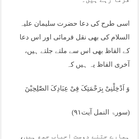
اسی طرح کی دعا حضرت سلیمان علیہ
السلام کی بھی نقل فرمائی اور اس دعا
کے الفاظ بھی اس سے ملتے جلتے ہیں،
آخری الفاظ یہ ہیں کہ
وَ اَدْخِلْنِیْ بِرَحْمَتِکَ فِیْ عِبَادِکَ الصّٰلِحِیْنَ
(سورۃ النمل آیت۹۱)
ہمارے جتنے دوست احباب جمع ہیں،