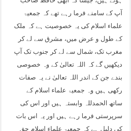
ہوتے ہیں، جیسا کہ ابھی حافظ صاحب
آپ کے سامنے فرما رہے تھے کہ جمعیۃ
علماء اسلام کی یہ خصوصیت ہے کہ ملک
کے طول و عرض میں، مشرق سے لے کر
مغرب تک، شمال سے لے کر جنوب تک آپ
دیکھیں گے کہ اللہ تعالیٰ کے وہ خصوصی
بندے جن کے اندر اللہ تعالیٰ نے یہ صفات
رکھی ہیں وہ جمعیۃ علماء اسلام کے
ساتھ الحمدللہ وابستہ ہیں اور اس کی
سرپرستی فرما رہے ہیں اور یہ اس بات
کی دلیل ہے کہ جمعیۃ علماء اسلام حق