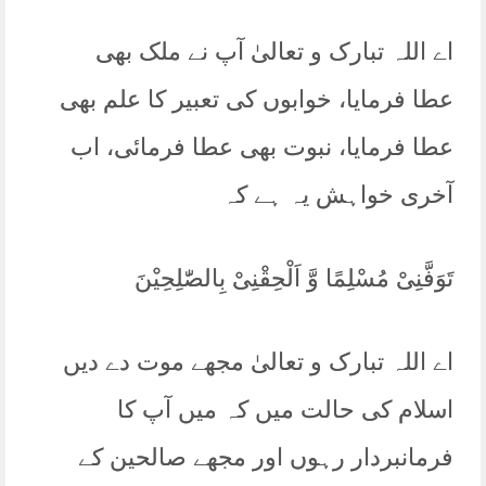
اے اللہ تبارک و تعالیٰ آپ نے ملک بھی
عطا فرمایا، خوابوں کی تعبیر کا علم بھی
عطا فرمایا، نبوت بھی عطا فرمائی، اب
آخری خواہش یہ ہے کہ
تَوَفَّنِیْ مُسْلِمًا وَّ اَلْحِقْنِیْ بِالصّٰلِحِیْنَ
اے اللہ تبارک و تعالیٰ مجھے موت دے دیں
اسلام کی حالت میں کہ میں آپ کا
فرمانبردار رہوں اور مجھے صالحین کے