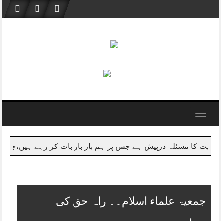
Skip
to
content
Toggle
navigation
ت کی پالیسیاں ایوان اور حکومتی حلقوں میں نہیں بلکہ ماوراء سیاس
جمعیۃ علماء اسلام۔۔ راہ حق کی