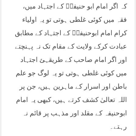
کہ اگر امام ابو حنیفہؒ کے اجتہاد میں،
فقہ میں کوئی غلطی ہوتی تو یہ اولیاء
کرام امام ابوحنیفہؒ کے اجتہاد کے مطابق
عبادت کرکے ولایت کے مقام تک نہ پہنچتے
اور اگر امام صاحب کے طریقہئ اجتہاد
میں کوئی غلطی ہوتی تو یہ لوگ جو علم
باطن اور اسرار کے ماہرین ہیں، جن پر
اللہ تعالیٰ کشف کرتے ہیں، کبھی یہ امام
ابوحنیفہ کے مقلد اور مذہب پر قائم نہ
رہتے۔