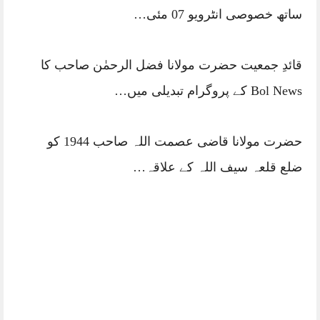
ساتھ خصوصی انٹرویو 07 مئی…
قائدِ جمعیت حضرت مولانا فضل الرحمٰن صاحب کا
Bol News کے پروگرام تبدیلی میں…
حضرت مولانا قاضی عصمت اللہ صاحب 1944 کو
ضلع قلعہ سیف اللہ کے علاقہ…