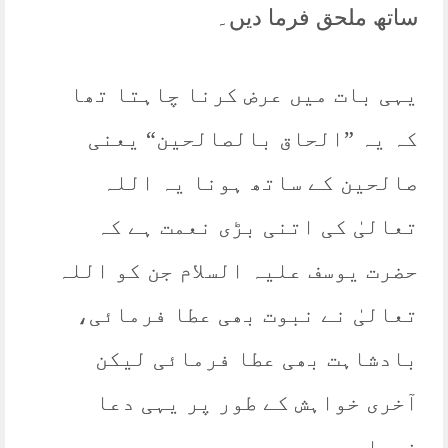
ساتھ ملحق فرما دیں۔
یہی بات میں عرض کرنا چاہتا تھا
کہ یہ ”الحاق بالصالحین“ یعنی
صالحین کے ساتھ ہونا یہ اللہ
تعالیٰ کی اتنی بڑی نعمت ہے کہ
حضرت یوسف علیہ السلام جن کو اللہ
تعالیٰ نے نبوت بھی عطا فرمائی،
بادشاہت بھی عطا فرمائی لیکن
آخری خواہش کے طور پر یہی دعا
فرما رہے ہیں۔