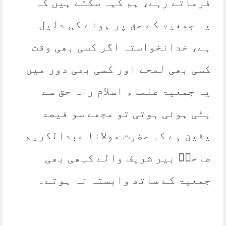
فرماتے رہے، ہم کہہ سکتے ہیں کہ
یہ جمعیۃ کے حق پر ہونے کی دلیل
ہے، خدانخواستہ اگر کسی بھی وقت
کسی بھی لمحے اور کسی بھی دور میں
یہ جمعیۃ علماء اسلام راہ حق سے
ہٹی ہوئی ہوتی تو مجھے سو فیصد
یقین ہے کہ حضرت مولانا عبدالکریم
صاحبؒ بیر شریف والے کبھی بھی
جمعیۃ کے ساتھ وابستہ نہ ہوتے۔