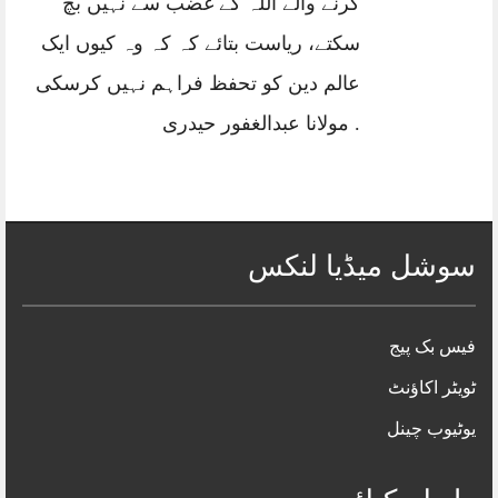
کرنے والے اللہ کے غضب سے نہیں بچ
سکتے، ریاست بتائے کہ کہ وہ کیوں ایک
عالم دین کو تحفظ فراہم نہیں کرسکی
. مولانا عبدالغفور حیدری
سوشل میڈیا لنکس
فیس بک پیج
ٹویٹر اکاؤنٹ
یوٹیوب چینل