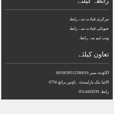
رابطہ کیلئے
مرکزی قیادت سے رابطہ
صوبائی قیادت سے رابطہ
ویب ٹیم سے رابطہ
تعاون کیلئے
اکاؤنٹ نمبر 0010038512580016
الائیڈ بنک پارلیمنٹ ہاؤس برانچ 0756
رابطہ0514445039
جمعیت علماءاسلام پاکستان ©2024 تمام جملہ حقوق محفوظ ہیں