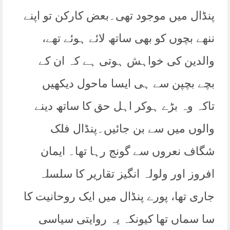
پنڈال میں موجود تھی۔بعض کارکن تو اپنے
ننھے بچوں کو بھی ساتھ لائے ہوئے تھے،
والدین کی خواہش ہوتی ہے کہ ان کے
بچے بچپن سے ہی ایسا ماحول دیکھیں
تاکہ وہ بڑے ہوکر اہل حق کا ساتھ دینے
والوں میں سے بن جائیں۔پنڈال فلک
شگاف نعروں سے گونج رہا تھا۔ ایمان
افروز اور ولولہ انگیز تقاریر کا سلسلہ
جاری تھا، پورے پنڈال میں ایک روحانیت کا
سا سماں تھا کیونکہ یہ روایتی سیاسی