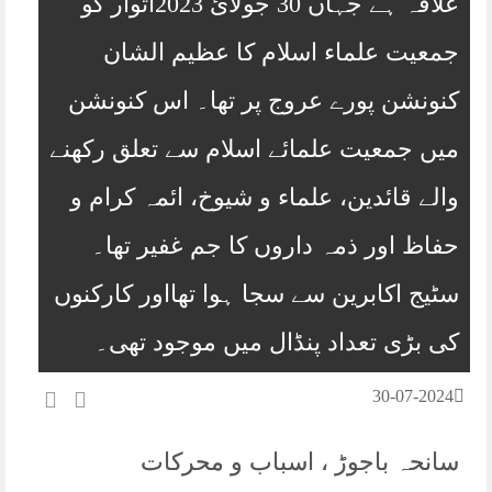
علاقہ ہے جہاں 30 جولائ 2023اتوار کو
جمعیت علماء اسلام کا عظیم الشان
کنونشن پورے عروج پر تھا۔ اس کنونشن
میں جمعیت علمائے اسلام سے تعلق رکھنے
والے قائدین، علماء و شیوخ، ائمہ کرام و
حفاظ اور ذمہ داروں کا جم غفیر تھا۔
سٹیج اکابرین سے سجا ہوا تھااور کارکنوں
کی بڑی تعداد پنڈال میں موجود تھی۔
30-07-2024
سانحہ باجوڑ ، اسباب و محرکات