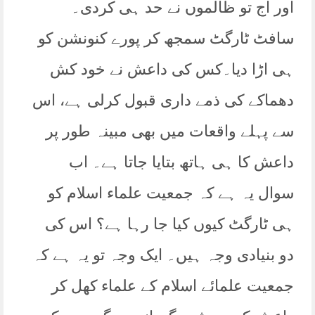
اور آج تو ظالموں نے حد ہی کردی۔
سافٹ ٹارگٹ سمجھ کر پورے کنونشن کو
ہی اڑا دیا۔کس کی داعش نے خود کش
دھماکے کی ذمے داری قبول کرلی ہے، اس
سے پہلے واقعات میں بھی مبینہ طور پر
داعش کا ہی ہاتھ بتایا جاتا ہے۔ اب
سوال یہ ہے کہ جمعیت علماء اسلام کو
ہی ٹارگٹ کیوں کیا جا رہا ہے؟ اس کی
دو بنیادی وجہ ہیں۔ ایک وجہ تو یہ ہے کہ
جمعیت علمائے اسلام کے علماء کھل کر