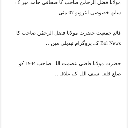
مولانا فضل الرحمٰن صاحب کا صحافی حامد میر کے
ساتھ خصوصی انٹرویو 07 مئی…
قائدِ جمعیت حضرت مولانا فضل الرحمٰن صاحب کا
Bol News کے پروگرام تبدیلی میں…
حضرت مولانا قاضی عصمت اللہ صاحب 1944 کو
ضلع قلعہ سیف اللہ کے علاقہ…