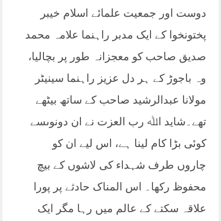
دوست اور جمعیت علمائے اسلام خیبر
پختونخوا کے ایک مدبر راہنما علامہ محمد
صدیق صاحب کو معجزانہ طور پر بچالیا،
وہ باجوڑ کے ہر دل عزیز راہنما سینیٹر
مولانا عبدالرشید صاحب کے ساتھ بیٹھے
تھے۔شاید اﷲ رب العزت نے ان دونوںسے
کوئی بڑا کام لینا ہے، اس لیے ان کو
چاروں طرف شہداء کی لاشوں کے بیچ
محفوظ رکھا۔ اس المناک حادثے پر پورا
علاقہ سکتے کے عالم میں رہا مگر ایک