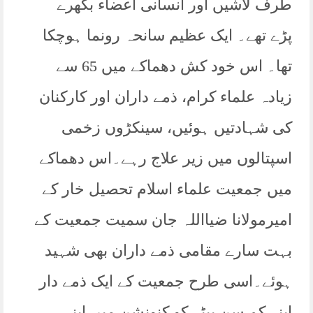
طرف لاشیں اور انسانی اعضاء بکھرے
پڑے تھے۔ ایک عظیم سانحہ رونما ہوچکا
تھا۔ اس خود کش دھماکے میں 65 سے
زیادہ علماء کرام، ذمے داران اور کارکنان
کی شہادتیں ہوئیں، سینکڑوں زخمی
اسپتالوں میں زیر علاج رہے۔اس دھماکے
میں جمعیت علماء اسلام تحصیل خار کے
امیرمولانا ضیااللہ جان سمیت جمعیت کے
بہت سارے مقامی ذمے داران بھی شہید
ہوئے۔اسی طرح جمعیت کے ایک ذمے دار
اپنے کم سن بیٹے کو کنونشن میں اپنے