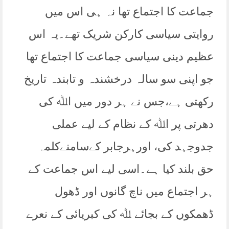
جماعت کا اجتماع تھا نہ ہی اس میں
روایتی سیاسی کارکن شریک تھے۔یہ اس
عظیم دینی سیاسی جماعت کا اجتماع تھا
جو اپنی سو سالہ درخشندہ و تابندہ تاریخ
رکھتی ہے،جس نے ہر دور میں اﷲ کی
دھرتی پر اﷲ کے نظام کے لیے عملی
جدوجہد کی، اورہرجابر کےسامنےکلمہ
حق بلند کیا ہے۔اسی لیے اس جماعت کے
ہر اجتماع میں ناچ گانوں اور ڈھول
ڈھمکوں کے بجائے ﷲ کی کبریائی کے نعرے