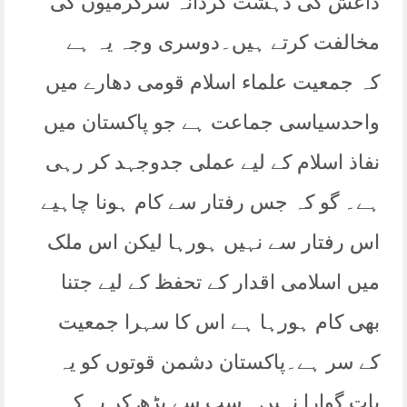
داعش کی دہشت گردانہ سرگرمیوں کی
مخالفت کرتے ہیں۔دوسری وجہ یہ ہے
کہ جمعیت علماء اسلام قومی دھارے میں
واحدسیاسی جماعت ہے جو پاکستان میں
نفاذ اسلام کے لیے عملی جدوجہد کر رہی
ہے۔ گو کہ جس رفتار سے کام ہونا چاہیے
اس رفتار سے نہیں ہورہا لیکن اس ملک
میں اسلامی اقدار کے تحفظ کے لیے جتنا
بھی کام ہورہا ہے اس کا سہرا جمعیت
کے سر ہے۔پاکستان دشمن قوتوں کو یہ
بات گوارا نہیں۔ سب سے بڑھ کر یہ کہ