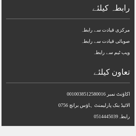
رابطہ کیلئے
مرکزی قیادت سے رابطہ
صوبائی قیادت سے رابطہ
ویب ٹیم سے رابطہ
تعاون کیلئے
اکاؤنٹ نمبر 0010038512580016
الائیڈ بنک پارلیمنٹ ہاؤس برانچ 0756
رابطہ0514445039