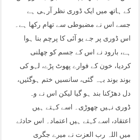
کے ہاتھ میں ایک ڈوری نظر آرہی ہے
جسے اس نے مضبوطی سے تھام رکھا ہے۔
اس ڈوری پر جے یو آئی کا پرچم بنا ہوا
ہے، بارود نے اس کے جسم کو چھلنی
کردیا، خون کے فوارے پھوٹ پڑے، لہو کی
بوند بوند بہہ گئی، سانسیں ختم ہوگئیں،
دل دھڑکنا بند ہو گیا لیکن اس نے وہ
ڈوری نہیں چھوڑی۔ اسے کہتے ہیں
اعتقاد، اسے کہتے ہیں اعتماد۔ اس حادثے
میں اللہ رب العزت نے میرے جگری