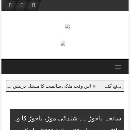
Skip
to
content
Toggle
navigation
ں،جس پر ہمارا مشاہدہ یہ ہے کہ ملکی سالمیت کی پالیسیاں ایوان اور
سانحہ باجوڑ ۔۔ شندائی موڑ، باجوڑ کا وہ