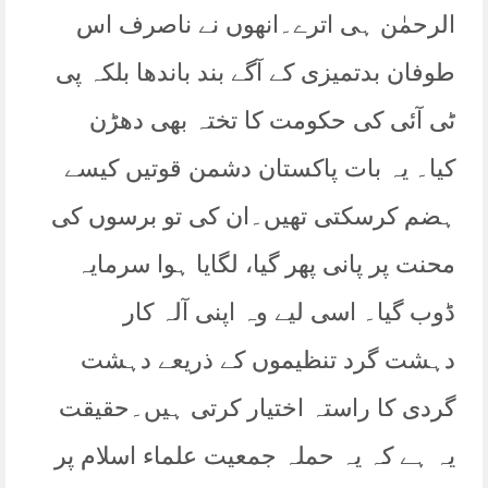
الرحمٰن ہی اترے۔انھوں نے ناصرف اس
طوفان بدتمیزی کے آگے بند باندھا بلکہ پی
ٹی آئی کی حکومت کا تختہ بھی دھڑن
کیا۔ یہ بات پاکستان دشمن قوتیں کیسے
ہضم کرسکتی تھیں۔ان کی تو برسوں کی
محنت پر پانی پھر گیا، لگایا ہوا سرمایہ
ڈوب گیا۔ اسی لیے وہ اپنی آلہ کار
دہشت گرد تنظیموں کے ذریعے دہشت
گردی کا راستہ اختیار کرتی ہیں۔حقیقت
یہ ہے کہ یہ حملہ جمعیت علماء اسلام پر