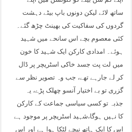
ساتھ لائے لیکن دونوں باپ بیٹے دہشت
گردوں کی سفاکیت کی بھینٹ چڑھ گئے۔
کئی معصوم بچے اس سانحے میں شہید
ہوئے۔ امدادی کارکن ایک شہید کا خون
میں لت پت جسد خاکی اسٹریچر پر ڈال
کر لے جارہے تھے، جب وہ تصویر نظر سے
گزری تو بے اختیار آنسو چھلک پڑے، یہ
جذبہ تو کسی سیاسی جماعت کے کارکن
کا نہیں ہوگا،شہید اسٹریچر پر موجود ہے
اس کا ایک ہاتھ نیچے لٹکا ہوا ہے اور اس