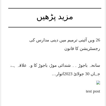
مزید پڑھیں
26 ویں آئینی ترمیم میں دینی مدارس کی
رجسٹریشن کا قانون
سانحہ باجوڑ ۔۔ شندائی موڑ، باجوڑ کا وہ علاقہ ہے
جہاں 30 جولائ 2023اتوار…
test post