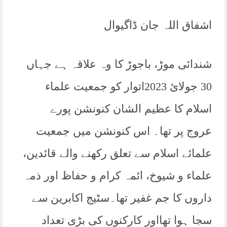
اشفاق اللہ جان ڈاگیوال
شندائی موڑ، باجوڑ کا وہ علاقہ ہے جہاں
30 جولائ 2023اتوار کو جمعیت علماء
اسلام کا عظیم الشان کنونشن پورے
عروج پر تھا۔ اس کنونشن میں جمعیت
علمائے اسلام سے تعلق رکھنے والے قائدین،
علماء و شیوخ، ائمہ کرام و حفاظ اور ذمہ
داروں کا جم غفیر تھا۔سٹیج اکابرین سے
سجا ہوا تھااور کارکنوں کی بڑی تعداد