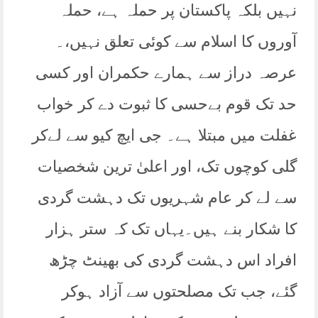
نہیں بلکہ پاکستان پر حملہ ہے، حملہ
آوروں کا اسلام سے کوئی تعلق نہیں،۔
عرصہ دراز سے ہمارے حکمران اور کسی
حد تک قوم بےحسی کا ثبوت دے کر خواب
غفلت میں مبتلا ہے۔ جی ایچ کیو سے لےکر
گلی کوچوں تک، اور اعلیٰ ترین شخصیات
سے لے کر عام شہریوں تک دہشت گردی
کا شکار بنے ہیں۔یہاں تک کہ ستر ہزار
افراد اس دہشت گردی کی بھینٹ چڑھ
گئے، جب تک مصلحتوں سے آزاد ہوکر