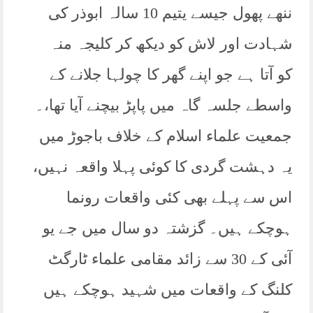
ننھے پھول جیسے یتیم 10 سالہ ابوذر کی
شہادت اور لاش کو دیکھ کر کلیجہ منہ
کو آتا ہے جو اپنے گھر کا چولہا جلانے کے
واسطے جلسہ گاہ میں پاپڑ بیچنے آیا تھا،۔
جمعیت علماء اسلام کے خلاف باجوڑ میں
یہ دہشت گردی کا کوئی پہلا واقعہ نہیں،
اس سے پہلے بھی کئی واقعات رونما
ہوچکے ہیں۔ گزشتہ دو سال میں جے یو
آئی کے 30 سے زائد مقامی علماء ٹارگٹ
کلنگ کے واقعات میں شہید ہوچکے ہیں