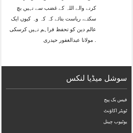
کرنے والے اللہ کے غضب سے نہیں بچ
سکتے، ریاست بتائے کہ کہ وہ کیوں ایک
عالم دین کو تحفظ فراہم نہیں کرسکی
. مولانا عبدالغفور حیدری
سوشل میڈیا لنکس
فیس بک پیج
ٹویٹر اکاؤنٹ
یوٹیوب چینل