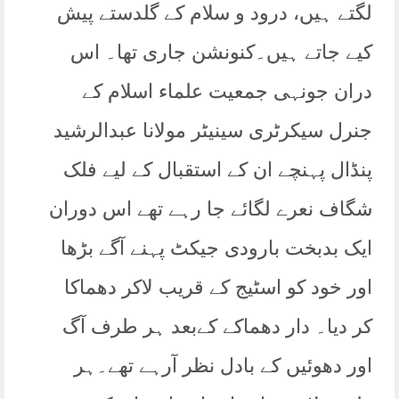
لگتے ہیں، درود و سلام کے گلدستے پیش
کیے جاتے ہیں۔کنونشن جاری تھا۔ اس
دران جونہی جمعیت علماء اسلام کے
جنرل سیکرٹری سینیٹر مولانا عبدالرشید
پنڈال پہنچے ان کے استقبال کے لیے فلک
شگاف نعرے لگائے جا رہے تھے اس دوران
ایک بدبخت بارودی جیکٹ پہنے آگے بڑھا
اور خود کو اسٹیج کے قریب لاکر دھماکا
کر دیا۔ دار دھماکے کےبعد ہر طرف آگ
اور دھوئیں کے بادل نظر آرہے تھے۔ہر