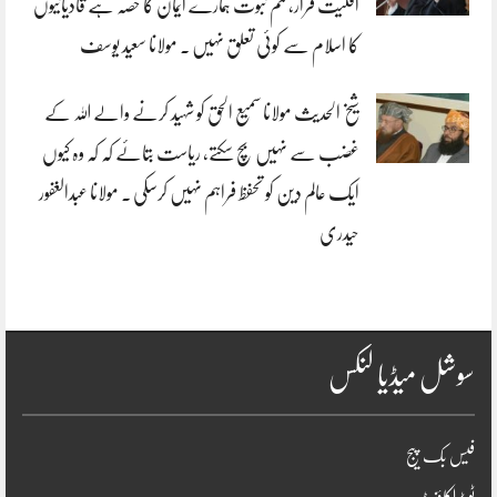
اقلیت قرار،ختم نبوت ہمارے ایمان کا حصہ ہے قادیانیوں
کا اسلام سے کوئی تعلق نہیں . مولانا سعید یوسف
شیخ الحدیث مولانا سمیع الحق کو شہید کرنے والے اللہ کے
غضب سے نہیں بچ سکتے، ریاست بتائے کہ کہ وہ کیوں
ایک عالم دین کو تحفظ فراہم نہیں کرسکی . مولانا عبدالغفور
حیدری
سوشل میڈیا لنکس
فیس بک پیج
ٹویٹر اکاؤنٹ