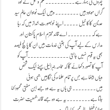
چہروں کی بہار ہے۔۔۔۔۔۔۔۔۔۔ علم و عمل کے کوہ
گراں موجود ہیں ۔۔۔۔۔۔۔۔ وہیں ایک نوجوان عالم سید
عدنان کاکا خیل ۔۔۔۔۔اپنے خوبصورت انداز میں کہ رہا
ہے کہ ۔۔۔۔۔۔۔۔ اے قائد محترم اسلام پاکستان اور
مدارس کے لیے آپ کی جتنی خدمات ہیں ان کا پانچ فیصد
بھی یہ قوم نہیں جانتی ۔۔۔۔۔۔۔۔۔۔۔۔۔۔آپ کو
آپ کا تصور دکھائے گا کہ عمامہ جبرائیلی پہنے ایک شخص
وہاں بیٹھا ہے جس پر تمام علماء کی نگاہیں جمی ہوئی
ہیں۔۔۔۔۔۔۔۔ جی ہاں یہ ہے وہ جسے ابن مفتی محمود کہا
جاتا ہے۔۔۔۔۔۔۔۔ یہ ہے وہ جسے قائد جمعیت حضرت
مولانا فضل الرحمن کہا جاتا ہے۔