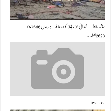
سانحہ باجوڑ ۔۔ شندائی موڑ، باجوڑ کا وہ علاقہ ہے جہاں 30 جولائ
2023اتوار…
test post