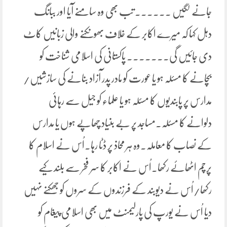
جانے لگیں ۔۔۔۔۔۔ تب بھی وہ سامنے آیا اور ببانگ
دہل کہا کہ میرے اکابر کے خلاف بھونکنے والی زبانیں کاٹ
دی جائیں گی۔۔۔۔۔۔۔ پاکستانی کی اسلامی شناخت کو
بچانے کا مسئلہ ہو یا عورت کو مادر پدر آزاد بنانے کی سازشیں/
مدارس پر پابندیوں کا مسئلہ ہو یا علماء کو جیل سے رہائی
دلوانے کا مسئلہ۔مساجد پر بے بنیاد چھاپے ہوں یا مدارس
کے نصاب کا معاملہ۔وہ ہر محاذ پر ڈٹا رہا۔اُس نے اسلام کا
پرچم اٹھائے رکھا۔اُس نے اکابر کا سر فخر سے بلند کیے
رکھا/اُس نے دیوبند کے فرزندوں کے سروں کو جھکنے نہیں
دیا اُس نے یورپ کی پارلیمنٹ میں بھی اسلامی پیغام کو