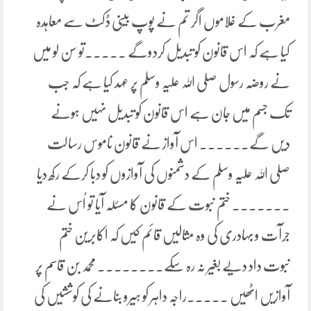
مغرب کے غلاموں اگر تم نے پوپ بینی ڈکٹ سے معاہدہ
کیا ہے کہ اس قانون کو تبدیل کردوگے ۔۔۔۔۔تو سن لو میں
نے روضہ رسول صلی اللہ علیہ وسلم پر عہد کیا ہے کہ جب
تک جسم میں جان ہے اس قانون کو تبدیل نہیں ہونے
دیں گے۔۔۔۔۔۔ اس آواز نے قانون ناموس رسالت
صلی اللہ علیہ وسلم کے دشمنوں کی آوازوں کو دبا کرکے رکھ دیا
۔۔۔۔۔۔۔ ختم نبوت کے قانون کا مسئلہ آیا تو اُس نے
جرآت و بہادری کی وہ مثالیں قائم کیں کہ اکابرین ختم
نبوت داد دیے بغیر نہ رہ سکے۔۔۔۔۔۔۔۔ محمد بن قاسم پر
آوازیں اٹھیں ۔۔۔۔۔راجہ داہر کو ہیرو بنانے کی کوششیں کی