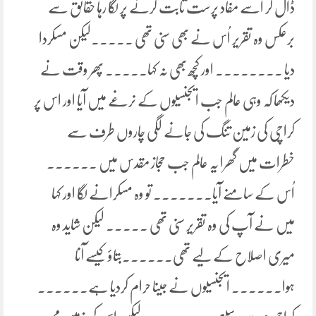
ڈال کر اُسے مفاد پرست ثابت کرنے پر لگا رہا حقائق سے
برعکس وہ تقریر اُس نے بھی سنی تھی ۔۔۔۔۔لیکن مسکردا
دیا ۔۔۔۔۔۔۔۔ اور کچھ بھی نہ کہا۔۔۔۔۔ پھر وقت نے
دیکھا کہ وہی عالم جب ایجنسیوں کے نرغے میں آیا اور اس پر
کراچی کی زمین تنگ کی جانے لگی چاروں طرف سے
خطرات میں گھرا یہ عالم جب حجاز مقدس میں ۔۔۔۔۔۔
اُس کے سامنے آیا۔۔۔۔۔۔۔ تو وہ مسکرانے لگا اور کہا
میں نے آپ کی وہ تقریر سنی تھی ۔۔۔۔۔ لیکن شاید وہ
میری اصلاح کے لیے تھی۔۔۔۔۔۔بتاؤ کیسے آنا
ہوا۔۔۔۔۔۔ ایجنسیوں نے جینا حرام کردیا ہے۔۔۔۔۔۔