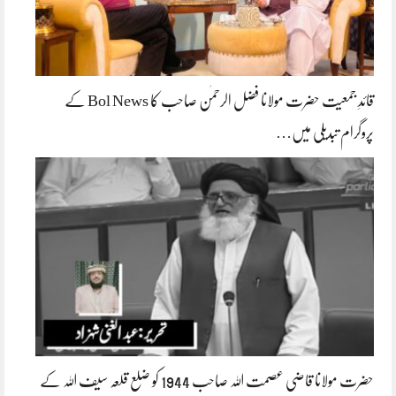
قائدِ جمعیت حضرت مولانا فضل الرحمٰن صاحب کا Bol News کے
پروگرام تبدیلی میں…
حضرت مولانا قاضی عصمت اللہ صاحب 1944 کو ضلع قلعہ سیف اللہ کے