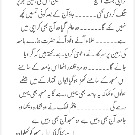
کراچی بہت وسیع۔۔۔۔۔۔۔۔۔ لیکن اس کی زمین مجھ پر
تنگ کردی گئی۔۔۔۔۔۔ جاؤ آج کے بعد کوئی تمہیں کچھ
نہیں کہے گا۔۔۔۔۔۔ وہ عالم آگیا وہ آج بھی کراچی میں
ہے۔۔۔۔۔۔ علماء آئے وفود آئے حضرت ہمارے جامعہ
کی زمین پر سرکار نے دعویٰ کردیا ہے کہتے ہیں کہ گرادیا
جائے گا۔۔۔۔۔۔ وہ مرد قلندر اٹھا اس جامعہ کے سامنے
اس مسجد کے سامنے کھڑا ہو گیا ایوان اقتدار کےمیں بیٹھے
ہوئوں کو کہا کہ یہ جامعہ بھی یہیں رہے گا یہ مسجد بھی یہیں
رہے گی ۔۔۔۔۔۔۔۔۔ چشم فلک نے وہ نظارہ دیکھا وہ
جامعہ آج بھی وہیں ہے وہ مسجد آج بھی وہیں ہے
۔۔۔۔۔۔۔۔۔۔۔۔۔۔ اسے کہا گیا کہ لال مسجد کو کھلوا دو