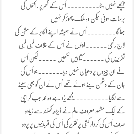
پیچھے نہیں ہٹا۔۔۔۔۔۔۔۔۔ اُس کے گھر پر راکٹوں کی
برسات ہوئی لیکن وہ ملک چھوڑ کر نہیں
بھاگا۔۔۔۔۔۔۔۔ اُس نے ہمیشہ اپنے اکابر کے مشن کی
لاج رکھی۔۔۔۔۔۔ اپنوں نے اُس کے خلاف لمبی لمبی
تقریریں کی ۔۔۔۔۔۔کتابیں لکھیں ۔۔۔۔۔لیکن اُس
نے ان چیزوں پر دھیان نہیں دیا۔۔۔۔۔۔۔ جو اُس کی
جان کے دشمن بنے ہوئے تھے اُس نے ان کو بھی سینے
سے لگایا ۔۔۔۔۔۔۔۔۔ مجھے یاد ہے وہ لمحہ جب کراچی
کے ایک مشہور معروف عالم نے ڈیڑھ گھنٹہ سے زیادہ
صرف اُس کی کردار کشی پر تقریر کی اُس کی قربانیوں پر پردہ