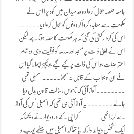
جامعہ حفصہ بحال کروا دو وہ میدان میں کود پڑا اس نے
حکومت سے معاہدہ کروا کر دونوں کو بحال کروادیا ۔۔۔۔۔۔
اس کی کردار کشی کی گئی کہ ہر حکومت کا حصہ ہوتا ہے لیکن
اس نے اپنی ذات پر مسجد اور مدرسہ کو فوقیت دی وہ تمام
اعتراضات جو اس کی ذات پر کیے گیے جو کیچڑ اچھالا گیا اس
نے ان کو جواب کے قابل نہ سمجھا۔۔۔۔۔ اسمبلی تھی
۔۔۔۔۔۔۔۔ آواز آئی کہ ناموس رسالت قانون بدل دیا
جائے ۔۔۔۔۔۔۔ یہ آواز آئی ہی تھی کہ اسمبلی اُس کی آواز
سے لرز اٹھی ۔۔۔۔۔۔ کراچی کے درو دیوار نے دیکھا کہ
ایک شخص دیوانہ وار کہ رہا تھا کہ اسمبلی میں بیٹھے یورپ و