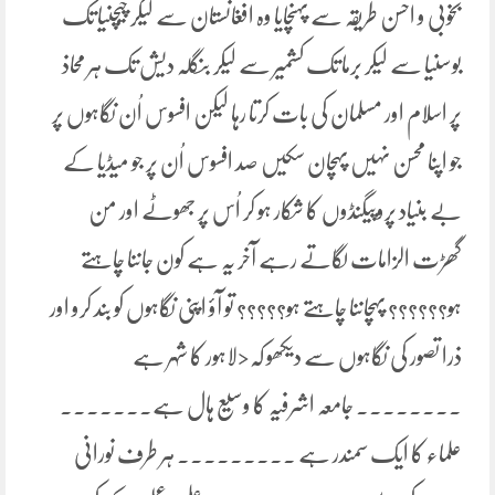
بخوبی و احسن طریقہ سے پہنچایا وہ افغانستان سے لیکر چیچنیا تک
بوسنیا سے لیکر برما تک کشمیر سے لیکر بنگلہ دیش تک ہر محاذ
پر اسلام اور مسلمان کی بات کرتا رہا لیکن افسوس اُن نگاہوں پر
جو اپنا محسن نہیں پہچان سکیں صد افسوس اُن پر جو میڈیا کے
بے بنیاد پروپیگنڈوں کا شکار ہو کر اُس پر جھوٹے اور من
گھڑت الزامات لگاتے رہے آخر یہ ہے کون جاننا چاہتے
ہو؟؟؟؟؟؟ پہچاننا چاہتے ہو؟؟؟؟؟ تو آؤ اپنی نگاہوں کو بند کرو اور
ذرا تصور کی نگاہوں سے دیکھو کہ<لاہور کا شہر ہے
۔۔۔۔۔۔۔۔ جامعہ اشرفیہ کا وسیع ہال ہے۔۔۔۔۔۔۔
علماء کا ایک سمندر ہے ۔۔۔۔۔۔۔۔۔ ہر طرف نورانی