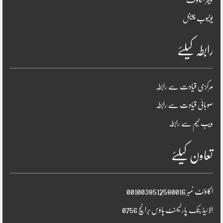
یوٹیوب چینل
رابطہ کیلئے
مرکزی قیادت سے رابطہ
صوبائی قیادت سے رابطہ
ویب ٹیم سے رابطہ
تعاون کیلئے
اکاؤنٹ نمبر 0010038512580016
الائیڈ بنک پارلیمنٹ ہاؤس برانچ 0756