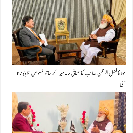
مولانا فضل الرحمٰن صاحب کا صحافی حامد میر کے ساتھ خصوصی انٹرویو 07
مئی…