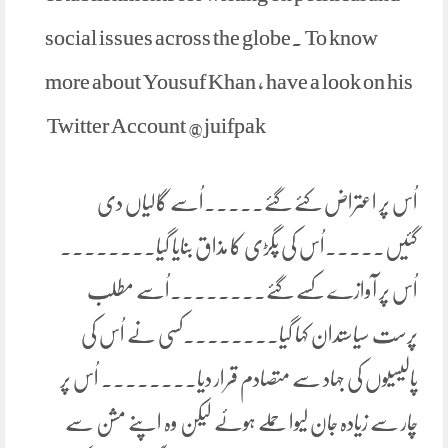
social issues across the globe. To know
more about Yousuf Khan , have a look on his
Twitter Account @juifpak
اُس پر اعتراض کئے گئے۔۔۔۔۔اُسے گالیاں دی
گئیں۔۔۔۔۔اُس کی پگڑی کا مذاق بنایا گیا۔۔۔۔۔۔۔۔
اُس پر آوازے کسے گئے۔۔۔۔۔۔۔۔اُسے مطلب
پرست سیاستدان کہا گیا۔۔۔۔۔۔۔۔کسی نے اُس کی
پالیسیوں کی جہاد سے متصادم قرار دیا۔۔۔۔۔۔۔۔ اُس پر
چار سے زیادہ جان لیوا حملے ہوئے لیکن وہ اپنے مشن سے