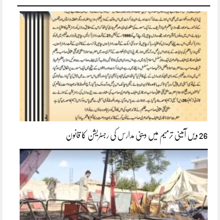
26 ویں آئینی ترمیم میں دینی مدارس کی رجسٹریشن کا قانون