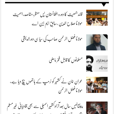
قائد جمعیت کا دورہ افغانستان پس منظر،مقاصد،اہمیت
مولانا صلاح الدین ،سابق ایم این اے
مولانا فضل الرحمن صاحب کی سیاسی دوراندیشی
مسلمانوں کا قابل فخر ماضی
عمران خان نے کشمیر کو ٹرمپ کے ہاتھوں بیچ دیا ہے،
مولانا فضل الرحمٰن
پینتالیس سال بعد آزادکشمیر اسمبلی سے بھی قادیانی غیر مسلم