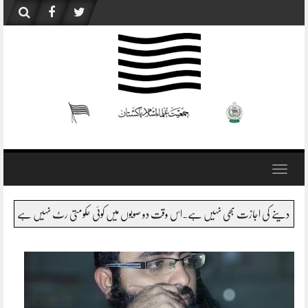
Skip
to
content
Toggle
navigation
ن میں کیا ہورہا ہے، تو شاید وہ یہی کہیں گے کہ ان کو علم نہیں ہے،پھر کون فیصلہ کرتا ہے ؟کل 