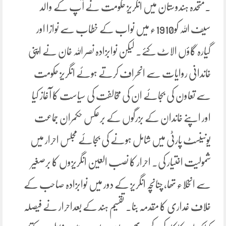
۔متحدہ ہندوستان میں انگریز حکومت نے آپ کے والد
سیف اللہ کو1910ء میں نواب کے خطاب سے نوازا اور
گیارہ گاؤں الاٹ کئے۔ لیکن نوابزادہ نصر اللہ خان نے اپنی
خاندانی روایات سے انحراف کرتے ہوئے انگریز حکومت
سے تعاون کی بجائے ان کی مخالفت کی سیاست کا آغاز کیا
اور اپنے خاندان کے بزرگوں کے برعکس حکمران جماعت
یونینسٹ پارٹی میں شامل ہونے کی بجائے مجلس احرار میں
شمولیت اختیار کی۔ احرار کا نصب العین انگریزوں کا برصغیر
سے انخلاء تھا، چنانچہ انگریز کے دور میں نوابزادہ صاحب کے
خلاف غداری کا مقدمہ بنا۔ تقسیم ہند کے بعداحرار نے فیصلہ