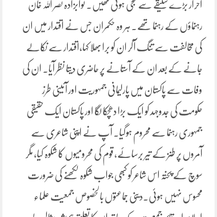
احرار بڑے سلیقے سے سجی ہوئی تھیں۔ نوابزادہ نصر اللہ خان
رہنماؤں کے رہنما تھے۔ ہر وہ حکمران جس نے اقتدار میں ان
کی مخالفت سے تنگ آکر ان کو برا بھلا کہا،اقتدار سے نکالے
جانے کے بعد ان کے آستانے پر حاضری دیتا نظر آیا۔ ان کی
وفات سے پاکستان میں پارلیمانی جمہوریت اور آئینی طرز
حکومت کی جدوجہد کو ایک بڑا دھچکا لگا اور پاکستان ایک حقیقی
جمہوری رہنما سے محروم ہوگیا۔ آپ نے اپنی شاعری سے
آمروں پر طنز کے تیر برسائے، قوم کی محرومیوں کا شکوہ کیا، مگر
سوچ کے پختہ اس شاعر کو کبھی جواب شکوہ لکھنے کی ضرورت
محسوس نہیں ہوئی۔دینی جماعتوں بالخصوص جمعیت علماء