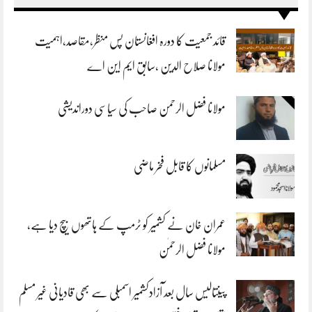
قائد جمعیت کا دورہ افغانستان پس منظر،مقاصد،اہمیت
مولانا صلاح الدین ،سابق ایم این اے
مولانا فضل الرحمن صاحب کی سیاسی دوراندیشی
مسلمانوں کا قابل فخر ماضی
عمران خان نے کشمیر کو ٹرمپ کے ہاتھوں بیچ دیا ہے،
مولانا فضل الرحمٰن
پینتالیس سال بعد آزادکشمیر اسمبلی سے بھی قادیانی غیر مسلم