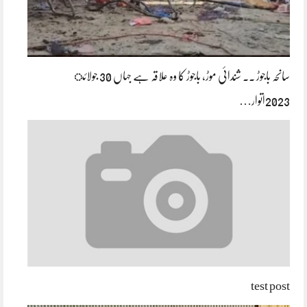
سانحہ باجوڑ ۔۔ شندائی موڑ، باجوڑ کا وہ علاقہ ہے جہاں 30 جولائ
2023اتوار…
test post