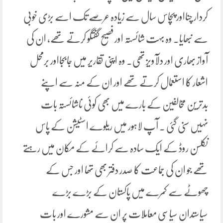
کردار چنااور پچاس سال سے زیادہ عرصے تک اسے بڑی خوبی
سے نبھایا۔ وہ بہت شائستہ اور فصیح گفتگو کرتے تھے، ان کی
آواز بھاری اور دلآویز تھی۔ وہ اپنی تقاریر میں جابجااور برمحل
اشعار کا استعمال کرتے تھے اور ان کے منہ سے اپنے
بدترین مخالفین کے بارے میں بھی کوئی ناشائستہ بات
نہیں سنی گئی ۔ آپ لاہور میں ریلوے اسٹیشن کے پاس
نکلسن روڈ کے ایک سادہ سے کرائے کے مکان میں رہتے
تھے جو ان کی جماعت کا صدر دفتر بھی تھا اور جس کے
چھوٹے سے کمرے میں پاکستان کے بڑے بڑے
سیاستدان سیاسی معاملات پر ان سے مشورے اور بات