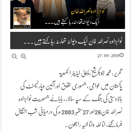
نوابزادہ نصراللہ خان ایک دیوانہ تھا،نہ رہا کہتے ہیں۔۔۔
27-09-2018
تحریر : محمد ابوبکرشیخ،ڈپٹی ایڈیٹر الجمعیۃ
پاکستان میں عوامی ، جمہوری حقوق اور آئین وپارلیمنٹ کی
بالادستی کی جنگ کے سپہ سالار ، بابائے جمہوریت نوابزادہ
نصر اللہ خان26اور 27ستمبر 2003ء کی درمیانی شب انتقال
فرماگئے، انا للہ وانا الیہ راجعون۔