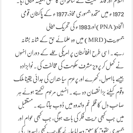
اسلام اور قائد جمعیت کے ساتھ ان کا تعلق ہمیشہ مثالی رہا۔
1972ء میں متحدہ جمہوری محاذ،1977ء کے پاکستان قومی
اتحاد(PNA)اور1983ء کی تحریک بحالی
جمہوریت(MRD) میں وہ علمائے حق کے شانہ بشانہ
رہے۔ اسی طرح افغانستان پر امریکی حملے کے دوران انہوں
نے کھل کر پرویز مشرف حکومت کی مخالفت کی۔ نوابزادہ
جیسے بااصول، کھرے اور پرعزم سیاستدان کی جدائی یقینا ملک
وقوم کیلئے بڑا نقصان دہ ہے۔ انہیں مرحوم لکھتے ہوئے ہر
صاحب دل کا قلم غم واندوہ میں ڈوب جاتا ہے۔ مستقبل
میں جب کبھی حریت فکر کی بات ہوگی، جب کبھی عوام اور
جمہوری حقوق کا سبق دہرایا جائے گا،جب کبھی اسیروں کی