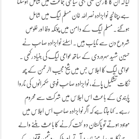
کیا کہ ان کا کا رکن کسی بھی سیاسی جماعت میں شامل ہوسکتا
ہے،چنانچہ نوابزادہ نصر اللہ خان مسلم لیگ میں شامل
ہوگئے۔ مسلم لیگ کے دامن میں چونکہ وفا اور خلوص
شروع دن سے نایاب ہیں۔ اسلئے نوابزادہ صاحب نے
حسین شہید سہروردی کے ساتھ عوامی لیگ کی بنیاد رکھی ۔
عوامی لیگ کا اجلاس جس میں شیخ مجیب الرحمن کے چھ
نکات تشکیل پائے، نوابزادہ صاحب فوجی حکمرانوں کی ناروا
پابندی کے باعث اس اجلاس میں شرکت سے محروم
رہے۔ کہا جاتا ہے کہ اگر نوابزادہ صاحب اس اجلاس میں
موجود ہوتے تو پاکستان دو لخت کرنے کا باعث بننے والے
یہ چھ نکات سامنے ہی نہ آتے اور ملک دشمن قوتوں کے