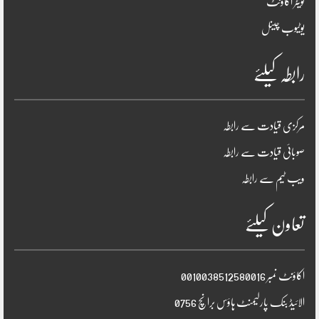
ٹویٹر اکاؤنٹ
یوٹیوب چینل
رابطہ کیلئے
مرکزی قیادت سے رابطہ
صوبائی قیادت سے رابطہ
ویب ٹیم سے رابطہ
تعاون کیلئے
اکاؤنٹ نمبر 0010038512580016
الائیڈ بنک پارلیمنٹ ہاؤس برانچ 0756