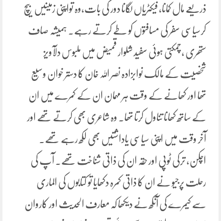
ذریعے مال کمانا، فیکٹریاں لگانا دور کی بات،وہ تواپنی زمینیں بیچ
کرسیاسی سفر کی مسافتوں کو طے کرتے رہے۔ ہمیشہ صاف
ستھری ،چمکتی ہوئی سفید شلوار قمیض میں ملبوس دلآویز
شخصیت کے مالک نوابزادہ نصر اللہ خان کا دستر خوان وسیع
تھا اور کھانے کے وقت ہر مہمان ان کے کمرے میں ان
کے ساتھ کھانا تناول کرتا تھا۔ وہ شاعری بھی کرتے تھے اور
آخر وقت میں اپنی سیاسی یاداشتیں بھی لکھ رہے تھے۔
اچکن، ترکی ٹوپی اور حقہ ان کی ذاتی شناخت تھے۔ آپ کی
رحلت پرجیو نے ان کا ذاتی کمرہ دکھایا تو کتابوں کی الماری
سے کیمرے کی آنکھ نے دیکھا کہ معارف الحدیث اور کاروان