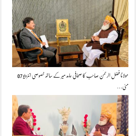
مولانا فضل الرحمٰن صاحب کا صحافی حامد میر کے ساتھ خصوصی انٹرویو 07
مئی…