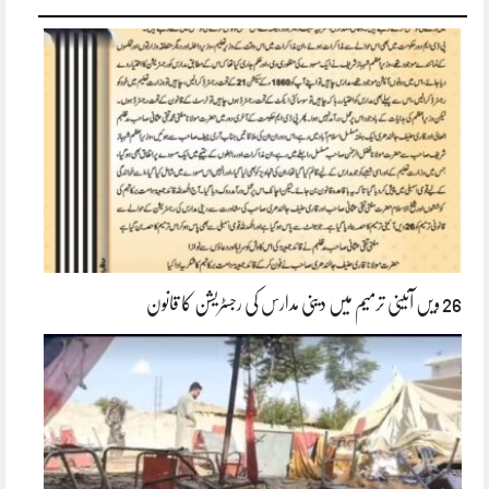
26 ویں آئینی ترمیم میں دینی مدارس کی رجسٹریشن کا قانون