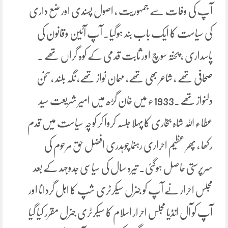
آپ کی وفات سے جمہوریت ، اصول پسندی اور ضع داری
کی سیاست کا ایک باب بند ہوگیا۔ آپ آئین وقانون کی
پاسداری ، پختہ سوچ اور ثابت قدمی کے کوہ گراں تھے ۔
صحافی تھے ، شاعر بھی تھے، مہمان نواز تھے، نگہ بلند ،سخن
دلنواز تھے۔1933ء میں خان گڑھ میں امیر شریعت سید
عطاء اللہ شاہ بخاری کا پہلا جلسہ کروا کر کوچہ سیاست میں قدم
رکھا ، پھر عظیم احراری رہنما چوہدری افضل حق مرحوم کی
سرپرستی حاصل ہوگئی۔ تیرہ سال کی سیاسی جدوجہد کے بعد
مجلس احرار نے آپ کو جنرل سیکرٹری شپ کا اہل گردانا اور
آپ کو آل انڈیا مجلس احرار اسلام کا سیکرٹری جنرل مقرر کیا گیا