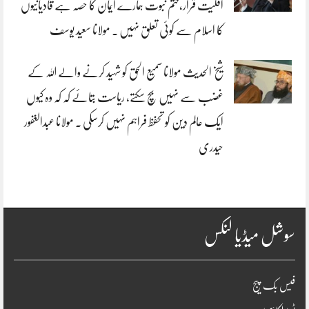
اقلیت قرار،ختم نبوت ہمارے ایمان کا حصہ ہے قادیانیوں
کا اسلام سے کوئی تعلق نہیں . مولانا سعید یوسف
شیخ الحدیث مولانا سمیع الحق کو شہید کرنے والے اللہ کے
غضب سے نہیں بچ سکتے، ریاست بتائے کہ کہ وہ کیوں
ایک عالم دین کو تحفظ فراہم نہیں کرسکی . مولانا عبدالغفور
حیدری
سوشل میڈیا لنکس
فیس بک پیج