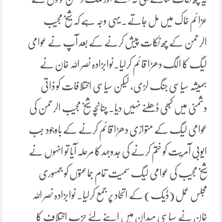
عزائم خاک میں مل جاتے۔ یہی وجہ ہے کہ شیخ مجیب
الرحمن کے چھ نکات پیش کرنے کے بعد آپ نے عوامی
لیگ کا الگ دھڑا قائم کرلیا۔نوابزادہ نصر اللہ خان نے
ہمیشہ سیاسی جنگ لڑی، لیکن سیاسی اختلافات کو ذاتی
دشمنی میں کبھی ڈھلنے نہیں دیا۔ چنانچہ شیخ مجیب الرحمن کی
عوامی لیگ کے متوازی دھڑا قائم کرنے کے باوجود جب
ایوبی آمریت کو ختم کرنے کی جدوجہد کا مرحلہ آیا تو انہوں نے
شیخ مجیب کی عوامی لیگ سمیت تمام جماعتوں کو جمہوری
مجلس عمل (ڈیک) کے اتحاد پر جمع کرلیا۔ نوابزادہ نصر اللہ
خان نے سیاسی میدان میں اپنے لئے حزب اختلاف کا