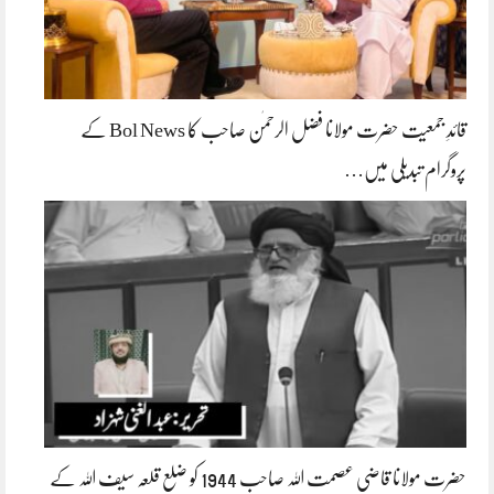
قائدِ جمعیت حضرت مولانا فضل الرحمٰن صاحب کا Bol News کے
پروگرام تبدیلی میں…
حضرت مولانا قاضی عصمت اللہ صاحب 1944 کو ضلع قلعہ سیف اللہ کے