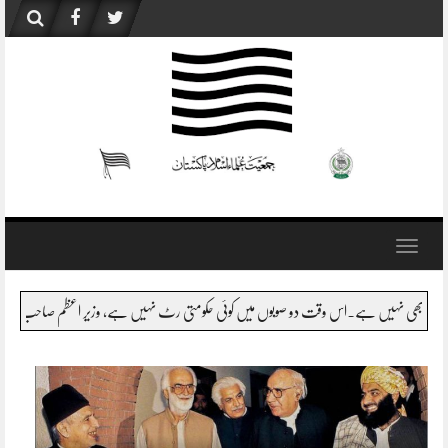
Skip
to
content
Toggle
navigation
 ہے، تو شاید وہ یہی کہیں گے کہ ان کو علم نہیں ہے،پھر کون فیصلہ کرتا ہے ؟کل اسکا ذمہ دار پاک