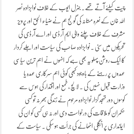
چیت کیلئے آتے تھے۔ جنرل ایوب کے خلاف نوابزادہ نصر
اللہ خان کے نعرہ مستانہ کی گونج ہم نے ضیاء الحق اور پرویز
مشرف کے خلاف چلنے والی ایم آر ڈی اور اے آر ڈی کی
تحریکوں میں سنی ۔ نوابزادہ صاحب کی سیاست اور اجلے کردار
کا ایک روشن پہلو یہ بھی ہے کہ انہوں نے اہم ترین سیاسی
عہدوں پر رہنے کے باوجود کبھی کوئی اہم سرکاری عہدہ یا
وزارت قبول نہیں کی ۔ لالچ ، طمع اور اقتدار کی ہوس سے
کوسوں دور تہجد گزار نوابزادہ مرحوم نے زندگی بھر نہ تو کسی
حکمران کو ملاقات کی درخواست دی اور نہ ہی کسی کو ان کی
ایمانداری پر انگلی اٹھانے کی جرأت ہو سکی ۔ سیاست کے