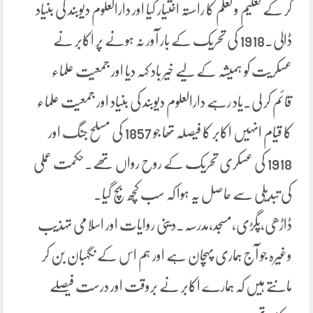
کر کے تعلیم و تعلم کا راستہ اختیار کیا اور دارالعلوم دیوبند کی بنیاد
ڈالی۔1918 کی تحریک کے بار آور نہ ہونے پر اکابر نے
عسکریت کو ہمیشہ کے لیے خیر باد کہہ دیا اور جمعیت علماء
قائم کر لی۔یاد رہے دارالعلوم دیوبند کی بنیاد اور جمعیت علماء
کا قیام انہیں اکابر کا فیصلہ تھا جو 1857 کی مسلح جنگ اور
1918 کی عسکری تحریک کے روح رواں تھے۔حکمت عملی
کی تبدیلی سے حاصل یہ ہوا کہ سب کچھ بچ گیا۔
ڈاڑھی،پگڑی،مسجد،مدرسہ۔دینی روایات اور اسلامی تہذیب
وغیرہ جو آج ہماری پہچان ہے اور ہم اس کے نگہبان بن کر
مانتے ہیں کہ ہمارے اکابر نے بروقت اور درست فیصلے