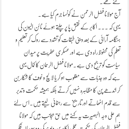
کئے تھے۔
آج مولانا فضل الرحمن نے کونسا جرم کیا ہے۔
یہی کہ ۔۔۔ اکابر کے نقش پا پر چلتے ہوئے نائن الیون کی
ہنگامہ آرائی کے بعد دینی طبقات کو تشدد سے روک کر تعلیم و
تعلم کی محفوظ راہ دی ہے اور عسکری عفریت پر میدان
سیاست کو ترجیح دی ہے۔مولانا فضل الرحمان کا کمال یہی
ہے کہ وہ جذبات سے مغلوب ہو کر یا لالچ و خوف کا شکار بن
کر اندھے پن کا مظاہرہ نہیں کرتے بلکہ ہمیشہ حکمت و تدبر
سے قدم اٹھاتے اور تاریخ سے رہنمائی لیتے ہیں۔اس لئے
ہم علی وجہ البصیرت یہ کہنے میں حق بجانب ہیں کہ مولانا
فضل الرحمان کی حکمت عملی اکابرین دیوبند کی دو سو سالہ فکر