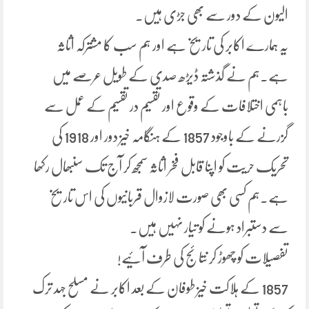
الیون کے دور سے بھی جڑی ہیں۔
یہ ہمارے اکابر کی تاریخ ہے اور ہم سب کا مشترکہ اثاثہ
ہے۔ہم نے گذشتہ ڈیڑھ صدی کے طویل عرصے میں
باہمی اختلافات کے وقوع اور تقسیم در تقسیم کے عمل سے
گزرنے کے باوجود 1857 کے ہنگامہ خیز دور اور 1918 کی
تحریک حریت کو اپنا قابل فخر اثاثہ سمجھ کر آج تک سنبھال رکھا
ہے۔ہم کسی بھی صورت لازوال قربانیوں کی اس تاریخ
سے دستبراد ہونے کو تیار نہیں ہیں۔
تفصیلات کو چھوڑ کر نتائج کی طرف آئیے!
1857 کے ہلاکت خیز طوفان کے بعد اکابر نے مسلح جہد ترک