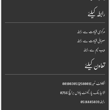
رابطہ کیلئے
مرکزی قیادت سے رابطہ
صوبائی قیادت سے رابطہ
ویب ٹیم سے رابطہ
تعاون کیلئے
اکاؤنٹ نمبر 0010038512580016
الائیڈ بنک پارلیمنٹ ہاؤس برانچ 0756
رابطہ0514445039