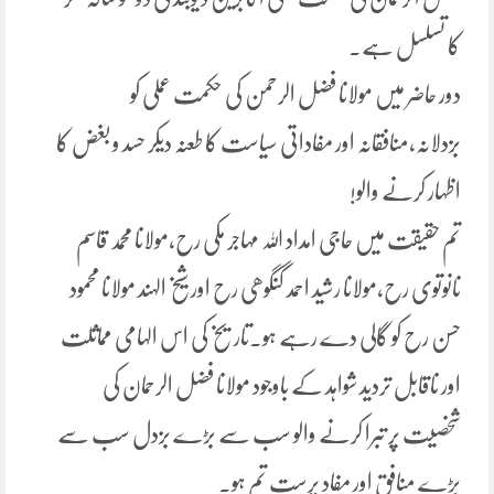
کا تسلسل ہے۔
دور حاضر میں مولانا فضل الرحمن کی حکمت عملی کو
بزدلانہ،منافقانہ اور مفاداتی سیاست کا طعنہ دیکر حسد و بغض کا
اظہار کرنے والو!
تم حقیقت میں حاجی امداد اللہ مہاجر مکی رح،مولانا محمد قاسم
نانوتوی رح،مولانا رشید احمد گنگوھی رح اور شیخ الہند مولانا محمود
حسن رح کو گالی دے رہے ہو۔تاریخ کی اس الہامی مماثلت
اور ناقابل تردید شواہد کے باوجود مولانا فضل الرحمان کی
شخصیت پر تبرا کرنے والو سب سے بڑے بزدل سب سے
بڑے منافق اور مفاد پرست تم ہو۔