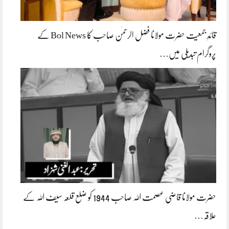
قائدِ جمعیت حضرت مولانا فضل الرحمٰن صاحب کا Bol News کے
پروگرام تبدیلی میں…
حضرت مولانا قاضی عصمت اللہ صاحب 1944 کو ضلع قلعہ سیف اللہ کے
علاقہ…