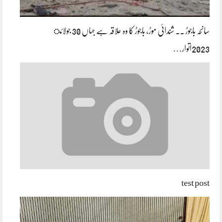
سانحہ باجوڑ ۔۔ شندائی موڑ، باجوڑ کا وہ علاقہ ہے جہاں 30 جولائ
2023اتوار…
test post