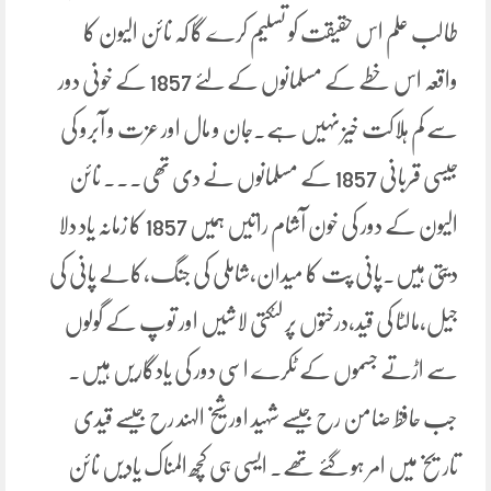
طالب علم اس حقیقت کو تسلیم کرے گا کہ نائن الیون کا
واقعہ اس خطے کے مسلمانوں کے لئے 1857 کے خونی دور
سے کم ہلاکت خیز نہیں ہے۔جان و مال اور عزت و آبرو کی
جیسی قربانی 1857 کے مسلمانوں نے دی تھی۔۔۔ نائن
الیون کے دور کی خون آشام راتیں ہمیں 1857 کا زمانہ یاد دلا
دیتی ہیں۔پانی پت کا میدان،شاملی کی جنگ،کالے پانی کی
جیل،مالٹا کی قید،درختوں پر لٹکتی لاشیں اور توپ کے گولوں
سے اڑتے جسموں کے ٹکرے اسی دور کی یادگاریں ہیں۔
جب حافظ ضامن رح جیسے شہید اور شیخ الہند رح جیسے قیدی
تاریخ میں امر ہو گئے تھے۔ ایسی ہی کچھ المناک یادیں نائن