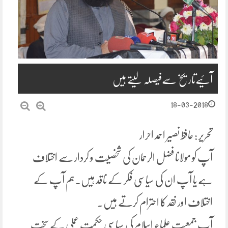
آئیےتاریخ سےفیصلہ لیتے ہیں
18-03-2018
تحریر : حافظ نصیر احمد احرار
آپ کو مولانا فضل الرحمان کی شخصیت و کردار سے اختلاف
ہے یا آپ ان کی سیاسی فکر کے ناقد ہیں۔ہم آپ کے
اختلاف اور نقد کا احترام کرتے ہیں۔
آپ جمعیت علماء اسلام کی سیاسی حکمت عملی کے سخت