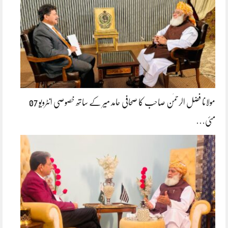
مولانا فضل الرحمٰن صاحب کا صحافی حامد میر کے ساتھ خصوصی انٹرویو 07
مئی…