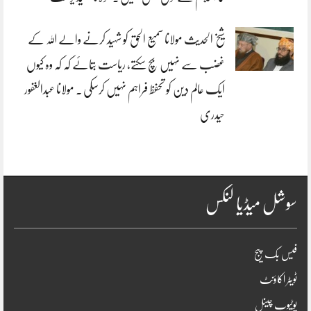
شیخ الحدیث مولانا سمیع الحق کو شہید کرنے والے اللہ کے
غضب سے نہیں بچ سکتے، ریاست بتائے کہ کہ وہ کیوں
ایک عالم دین کو تحفظ فراہم نہیں کرسکی . مولانا عبدالغفور
حیدری
سوشل میڈیا لنکس
فیس بک پیج
ٹویٹر اکاؤنٹ
یوٹیوب چینل