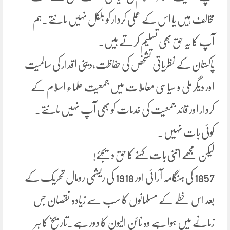
مخالف ہیں یا اس کے عملی کردار کو بلکل نہیں مانتے۔ہم
آپ کا یہ حق بھی تسلیم کرتے ہیں۔
پاکستان کے نظریاتی تشخص کی حفاظت،دینی اقدار کی سالمیت
اور دیگر ملی و سیاسی معاملات میں جمعیت علماء اسلام کے
کردار اور قائد جمعیت کی خدمات کو بھی آپ نہیں مانتے۔
کوئی بات نہیں۔
لیکن مجھے اتنی بات کہنے کا حق دیجئے!
1857 کی ہنگامہ آرائی اور 1918 کی ریشمی رومال تحریک کے
بعد اس خطے کے مسلمانوں کا سب سے زیادہ نقصان جس
زمانے میں ہوا ہے وہ نائن الیون کا دور ہے۔تاریخ کا ہر