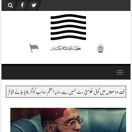
Skip
to
content
Toggle
navigation
ھر کون فیصلہ کرتا ہے ؟کل اسکا ذمہ دار پاکستان ہوگا ،عوام کی نظر میں اس سب کے ذمہ دارپارلیما