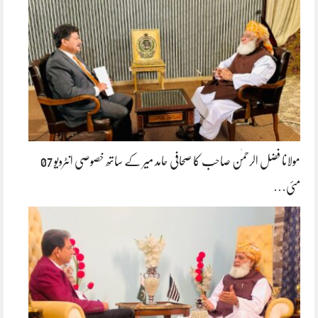
مولانا فضل الرحمٰن صاحب کا صحافی حامد میر کے ساتھ خصوصی انٹرویو 07
مئی…