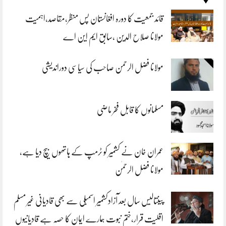
قائد جمعیت کا دورہ افغانستان پس منظر،مقاصد،اہمیت
مولانا صلاح الدین ،سابق ایم این اے
مولانا فضل الرحمن صاحب کی سیاسی دوراندیشی
مسلمانوں کا قابل فخر ماضی
عمران خان نے کشمیر کو ٹرمپ کے ہاتھوں بیچ دیا ہے،
مولانا فضل الرحمٰن
پینتالیس سال بعد آزادکشمیر اسمبلی سے بھی قادیانی غیر مسلم
اقلیت قرار،ختم نبوت ہمارے ایمان کا حصہ ہے قادیانیوں