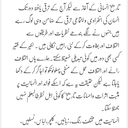
تاریخ انسانی کے آغاز سے لیکر آج کے ترقی یافتہ دور تک
انسان کی انفرادی و اجتماعی ترقی کے ضامن وہی لوگ رہے
ہیں جنہوں نے لگے بندھے نظریات اور طریقوں سے
اختلاف اور بغاوت کرکے نئی راہیں نکالی ہیں۔ لکیر کے فقیر
کسی بھی دور میں کوئی تبدیلی نہیںلاسکتے۔ہمارے ہاں اختلاف
رائے اور اختلاف عمل کے منفی پہلوئوںکو تو اجا گر کر کے دکھا
یاجاتا ہے لیکن حقیقت یہ ہے کہ اسکے فوائد اور انسانیت پر
مثبت اثرات واحسانا ت تاریخ کا کوئی اہل نظرطالبعلم نہیں
جھٹلاسکتا۔
انسانیت میں مختلف رنگ، زبانیں، کلچر،لباس،نسلیں،