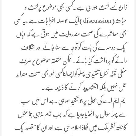
زاویوںسے بحث ہورہی ہے۔کسی بھی موضوع پربحث و
مباحثہ (discussion)ایک حوصلہ افزا بات ہے ،یہ کسی
بھی معاشرے کی صحت مند روایت میں ہوتی ہے کہ وہاں
ایک دوسرے کی بات کو توجہ سے سنا جائے اور اختلاف
رائے کو برداشت کیا جائے۔لیکن متعلقہ موضوع پر صرف
منفی نقطہ نظر یا تنقیدی پہلو کو اچھالناکسی طوربھی صحت مندانہ
عمل نہیں بلکہ انتشار پیدا کرنے کا ذریعہ ہے۔
ایم ایم اے کی بحالی پر جو تنقید ہورہی ہے اس میں سب
سے پہلا سوال یہ اٹھایا جارہا ہے کہ جب تمام مذہبی جماعتوں
کا نکتہ نظر ملک میں نفاذاسلام ہی ہے اور ان کا مقصد ایک