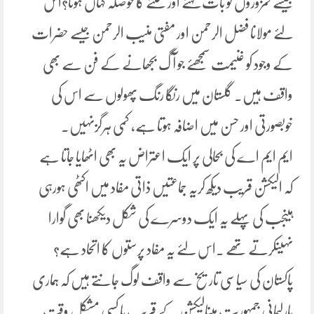
جیسے کمزوروں کو بات کہنے اور سننے کا حوصلہ کہاں ہوتا؟اس
لئے مولانا فضل الرحمن اور مفتی منیب الرحمن جیسے حضرات
کے وجود کو غنیمت سمجھئے جو آ گ بجھانے کے فن سے بھی
واقف ہیں۔ گلستان میں رنگا رنگ پھولوں سے اس کی
خوبصورتی اور حسن میں اضافہ ہوتا ہے، کمی ہرگزنہیں۔
ایم ایم اے کی بحالی پر ایک اعتراض یہ بھی اٹھایا جاتا ہے
کہ الیکشن قریب دیکھ کریہ جماعتیں ذاتی مفاد میں اکٹھی ہورہی
ہیںجب کی پہلے یہ ایک دوسرے کی شکل دیکھنا بھی گوارا
نہیںکرتے تھے ۔اس لئے یہ مفاد پرستوں کا اتحاد ہے؟
پاکستان کی سیاسی تاریخ سے واقف لوگ جانتے ہیں کہ ہماری
پارلیمانی جمہوریت میںالیکشن کے قریب یا کسی مشکل وقت