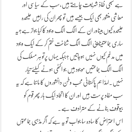
ہے سبھی نفاذ شریعت چاہتے ہیں،سب کے سیاسی اور
معاشی منشور بھی ایک جیسے ہیں تو پھر ان کی راہیں علیحدہ
علیحدہ کیوں ہیںاور ان کے الگ الگ وجود کا کیا جواز ہے؟یہ
ساری جماعتیںاپنی الگ الگ شناخت ختم کر کے ایک وجود
میں مدغم کیوں نہیں ہوجاتیں ؟جبکہ یہاں پرتو ہر مسلک کی
الگ الگ جماعتیں موجود ہیں جو اکٹھی ہونے کیلئے تیار
نہیں۔لہٰذا ہم پاکستانی محب وطن دانشوروں کا ماننا ہے کہ یہ
سب مفاد پرست ہیں اور ان کا اتحاد ایک بار پھر قوم کو
بیوقوف بنانے کے مترادف ہے۔
اس اعتراض کا سادہ سا جواب تو یہ ہے کہ اگر مذہبی جماعتوں