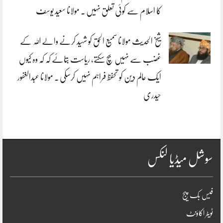
کا اسلام سے کوئی تعلق نہیں . مولانا سعید یوسف
شیخ الحدیث مولانا سمیع الحق کو شہید کرنے والے اللہ کے
غضب سے نہیں بچ سکتے، ریاست بتائے کہ کہ وہ کیوں
ایک عالم دین کو تحفظ فراہم نہیں کرسکی . مولانا عبدالغفور
حیدری
سوشل میڈیا لنکس
فیس بک پیج
ٹویٹر اکاؤنٹ