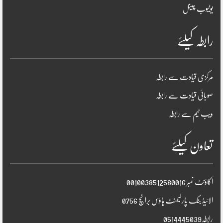
یوٹیوب چینل
رابطہ کیلئے
مرکزی قیادت سے رابطہ
صوبائی قیادت سے رابطہ
ویب ٹیم سے رابطہ
تعاون کیلئے
اکاؤنٹ نمبر 0010038512580016
الائیڈ بنک پارلیمنٹ ہاؤس برانچ 0756
رابطہ0514445039