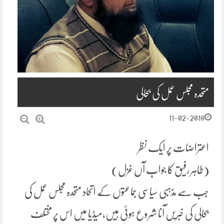
متحدہ مجلس عمل کی بحالی
11-02-2018
اعتراضات پر ایک نظر
(طاہر رفیق کا جوابِ آں غزل)
جب سے مذہبی سیاسی جماعتوں کے اتحاد متحدہ مجلس عمل کی
بحالی کی خبریں آنا شروع ہوئی ہیں،میڈیا میں اس پر مختلف