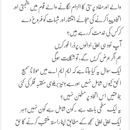
والے اورمفاد پرستی کا الزام لگانے والے قوم میں یکجہتی اور
اتحاد پیدا کرنے کی بجائے انتشار اور شبہات کو فروغ دے
کرکس کی خدمت کررہے ہیں؟
آپ خود ہی اپنی ادائوں پرذرا غور کریں
ہم اگر عرض کریں گے، تو شکایت ہوگی
ایک سوال یہ کیا جاتا ہے کہ ایم ایم اے میں مولانا سمیع
الحق کیو ں شامل نہیں ہورہے؟نیز بریلوی مکتبہ فکر کی کئی
جماعتیں اس اتحاد پر مطمئن نہیں؟
یہ ایک سطحی بات ہے ۔کون شامل ہے کون نہیں؟ہر
ایک اپنی اپنی سمجھ کے مطابق اپنا راستہ منتخب کرنے کا حق