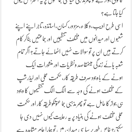
کیا جاتا ہے؟
اسی طرح ادیب،وکلاء،مزدور، کسان،اساتذہ، تاجر اپنے اپنے
شعبو ں اور میدانوں میں مختلف تنظیمیں اور جماعتیں بناکر کام
کرتے ہیں ان پر تو سوالات نہیں اٹھائے جاتے؟ اگر تمام
شعبہ ہائے زندگی میںمقاصد ونظریات اور منشورات ایک
ہونے کے باوجود صرف طریقہ کار،حکمت عملی اور لیڈرشپ
کے مختلف ہونے کی وجہ سے الگ الگ تنظیموں کا وجود
ہی جواز کا حامل ہے تو پھر مذہبی جما عتوںکوطریقہ کار اور حکمت
عملی مختلف ہونے کی بنیاد پر یہ رعایت کیوں نہیں دی جا
سکتی؟ خاص طور پر سیاسی میدان میں تو ہمارا عام مشاہدہ ہے