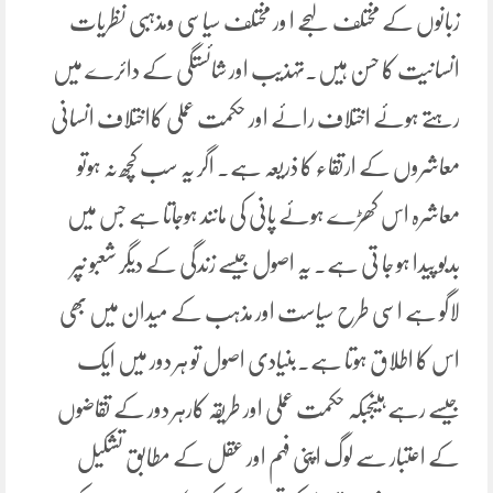
زبانوں کے مختلف لہجے ا ور مختلف سیاسی ومذہبی نظریات
انسانیت کا حسن ہیں۔تہذیب اور شائستگی کے دائرے میں
رہتے ہوئے اختلاف رائے اور حکمت عملی کااختلاف انسانی
معاشروں کے ارتقاء کا ذریعہ ہے۔ اگر یہ سب کچھ نہ ہوتو
معاشرہ اس کھڑے ہوئے پانی کی مانند ہوجاتا ہے جس میں
بدبو پیدا ہو جا تی ہے۔ یہ اصول جیسے زندگی کے دیگر شعبو ںپر
لاگو ہے اسی طرح سیاست اور مذہب کے میدان میں بھی
اس کا اطلاق ہوتا ہے۔بنیادی اصول تو ہر دور میں ایک
جیسے رہے ہیںجبکہ حکمت عملی اور طریقہ کارہر دور کے تقاضوں
کے اعتبار سے لوگ اپنی فہم اور عقل کے مطابق تشکیل