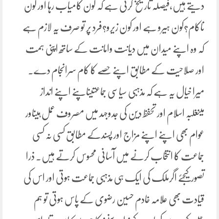
دیتے ہیں،فیصلہ تاریخ کرتی ہے کہ کون کامیاب رہا اور کون
ناکام؟کون ہیرو ہے اور کون زیرو؟فرد پر تو صرف یہ لازم ہے
کہ وہ اپنے میدان میں دیانت وامانت کے ساتھ اپنی ہمت
اور صلاحیت کے مطابق اپنے حصے کا کام سرانجام دے۔
میرا خیال یہ ہے کہ مذہبی سیاسی جماعتیںاپنے اپنے انداز
میںغلبہ اسلام اور تحفظ دین کی جدوجہد میں مصروف عمل ہیںاور
عوام بھی اپنے اپنے مزاج اور پسندکے مطابق کسی نہ کسی
جماعت کا انتخاب کرنے میں آسانی محسوس کرتے ہیں۔ ذرا
تصور کیجئے اگرملک کی ایک ہی مذہبی جماعت ہوتی اور اس کی
قیادت بھی علامہ خادم حسین رضوی کے پاس ہوتی تو ہم