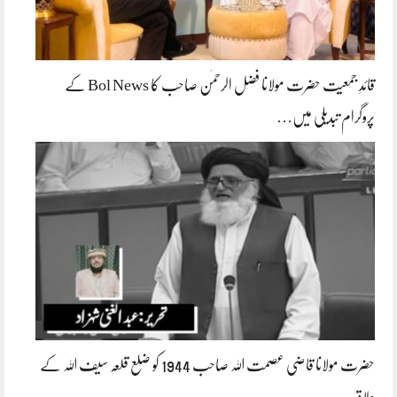
قائدِ جمعیت حضرت مولانا فضل الرحمٰن صاحب کا Bol News کے
پروگرام تبدیلی میں…
حضرت مولانا قاضی عصمت اللہ صاحب 1944 کو ضلع قلعہ سیف اللہ کے