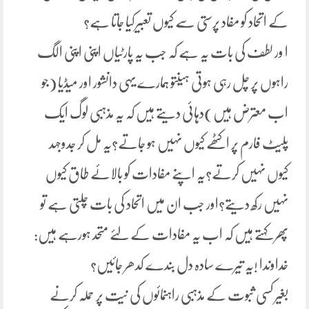
کے اتحاد کو مفاد پرستی سے کیوں تعبیرکیا جاتا ہے؟
ا ور لطف کی بات یہ ہے کہ جب یہ پارٹیاں اپنی اپنی الگ
راہوں پر چل رہی ہوتی ہیںتو ہمارے یہی دانشور اور میڈیا (جو
اب معترض ہیں)دہائی دیتے ہیں کہ یہ مذہبی لوگ ایک
پلیٹ فارم پر اکٹھے کیوں نہیں ہو جاتے؟یہ مل کر جدوجہد
کیوں نہیں کرتے؟یہ اپنے مفادات کو بالائے طاق کیوں
نہیں رکھ دیتے؟اور جب ان میں اتحاد کی بات چلتی ہے تو
پھر کہتے ہیں کہ اب یہ مفادات کے لئے متحد ہورہے ہیں:
خداوندا !یہ تیرے سادہ دل بندے کدھر جائیں؟
بغیر کسی ثبوت کے مذہبی راہنمائوں کی نیت پر حملہ کرنے