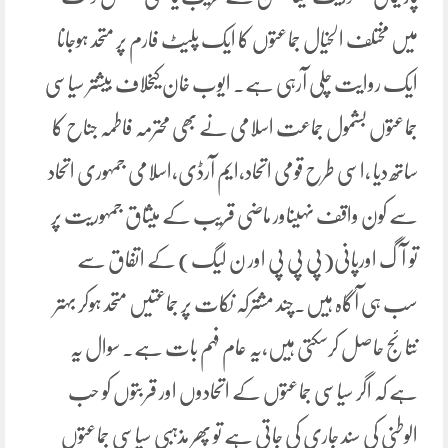
میں مختلف الخیال جماعتوں کا ایک پلیٹ فارم پر متحد ہوجانا
ایک روایت چلی آرہی ہے۔ ایوب خان کیخلاف بیشتر سیاسی
جماعتوں بشمول جماعت اسلامی نے بھی محترمہ فاطمہ جناح کا
ساتھ دیا ،اسی طرح قومی اتحاد،ایم آرڈی،اسلامی جمہوری اتحاد
سے کون واقف نہیںاور ماضی قریب کے میثاق جمہوریت پر
تو آگ اورپانی(پی پی پی اور ن لیگ) کے اتفاق سے
سب ہی آگاہ ہیں۔چند مشترکہ نکات پر جماعتیں متحد ہوکر بہتر
نتائج حاصل کرسکتی ہیں،یہ عام فہم بات ہے۔ سوال یہ
ہے کہ اگر سیاسی جماعتوں کے اتحادوں اور قربتوں کو حب
الوطنی کی سند جاری کی جاتی ہے تو پھر مذہبی سیاسی جماعتوں