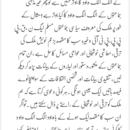
کے الگ الگ وجود کا جواز نہیں ہے توپھر غیر مذہبی
جماعتوں کے الگ الگ وجود کا کیا جواز ہے؟مثال کے
طورپر ملک کی معروف سیاسی جماعتوں مسلم لیگ ن ،ق،پی
پی پی،پی ٹی آئی وغیرہ سب کا مقصدبزعم خویش ملک کی
ترقی، معاشی خوشحالی اور عوامی مسائل کا حل ہے ،ان تمام
جماعتوں کے منشور،دستور اور لیڈروں کے بیانات پڑھ کر دیکھ
لیں، تنقیدی بیانات اور شخصی اختلافات کے سوا پچانوے
فیصد باتیں ایک جیسی ہو نگی۔ہر کوئی دعوی کرتا ہے کہ ہم
ملک کو ترقی اور خوشحالی کے راستے پر ڈال سکتے ہیں۔تواگر
ان سب کا مقصدایک ہونے کے باوجود الگ الگ وجو د
کا کوئی جواز ہے تو پھرمذہبی سیاسی جماعتوں پر یہ اعتراض کیوں