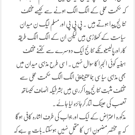
کہ حکمت عملی کے الگ الگ ہونے سے کیسے مختلف
نتائج پیدا ہوتے ہیں ۔ پی پی پی اور مسلم لیگ ن میدان
سیاست کے کھلاڑی ہیں لیکن ان کے الگ الگ طریقہ
کار اورپالیسیوںکے نتائج ایک دوسرے سے کتنے مختلف
ہیںیہ کوئی الجبرا کا سوال نہیں۔ اسی طرح مذہبی میدان میں
بھی مذہبی سیاسی جماعتیںاپنی الگ الگ حکمت عملی سے
مختلف مثبت نتائج پیدا کررہی ہیں بشرطیکہ انصاف کیساتھ
تعصب کی عینک اتار کرجائزہ لیا جائے۔
مذکورہ اعتراض کے ایک اور جواب کی طرف اشارہ کافی ہوگا
کہ یہ مختصر مضمون اس کا متحمل نہیں ہوسکتا۔بات یہ ہے کہ