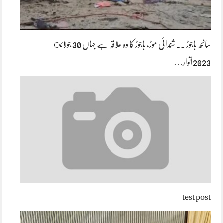
سانحہ باجوڑ ۔۔ شندائی موڑ، باجوڑ کا وہ علاقہ ہے جہاں 30 جولائ
2023اتوار…
test post