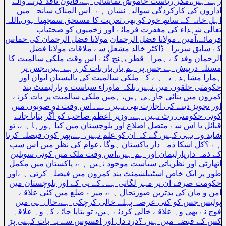
رہے ہیں،مگر ریاست خاموش تماشائی ہے،قانون نافذ کرنے والے
اداروں کی کارکردگی سوالیہ نشان ہے۔اس المناک سانحہ میں
اہل خانہ کے ساتھ خود کو بھی تعزیت کا مستحق سمجھتا ہوں،اللہ
تعالٰی شہداء کی مغفرت فرمائے اور زخمیوں کو صحتیاب
فرمائے،آمین۔مولانا فضل الرحمان
مولانا فضل الرحمان کی حماس
کے سابق سربراہ ڈاکٹر خالد مشعل سے ملاقات
مولانا فضل
الرحمان وفد کے ہمراہ قطر پہنچ گئے
اس وقت ملکی سالمیت کا
مسئلہ درپیش ہے جس پر ہم بار بار بات کر رہے ہیں،جس پر
ہمارا مشاہدہ یہ ہے کہ ملکی سالمیت کی پالیسیاں ایوان اور
حکومتی حلقوں میں نہیں بلکہ ماوراء سیاست و پارلیمنٹ بند
کمروں میں بنائی جارہی ہیں، ہمیں ملکی سالمیت پر بات کرنے
اور تجویز دینے کی اجازت بھی نہیں ہے۔اس وقت دو صوبوں میں
کوئی حکومتی رٹ نہیں ہے، وزیر اعظم صاحب کو اگر بتایا جائے
قبائل یا اس سے متصل اضلاع اور بلوچستان میں کیا ہورہا ہے، تو
شاید وہ یہی کہیں گے کہ ان کو علم نہیں ہے،پھر کون فیصلہ کرتا
ہے ؟کل اسکا ذمہ دار پاکستان ہوگا ،عوام کی نظر میں اس سب
کے ذمہ دارپارلیمان اور ہم ہیں،اس وقت ملک میں کوئی سویلین
اتھارٹی اور نظریاتی سیاست موجود نہیں ہے، پاکستان میں مکمل
طور پر ایک خاص اسٹیبلشمنٹ بند کمروں میں فیصلہ کرتی ہےاور
حکومت صرف ان پر مہر لگاتی ہے۔کے پی کے اور بلوچستان میں
امن و مان کی بدترین صورتحال ہے، میرے ضلع میں کئی علاقے
پولیس جس کو کئی عرصہ پہلے خالی کرچکی ہے،حال ہی میں
فوج نے بھی وہ علاقے خالی کردئے ہیں، تو بتایا جائے کہ وہ علاقہ
کس کے قبضہ میں ہیں ؟درد دل اور افسوس سے یہ بات کہنی پڑ