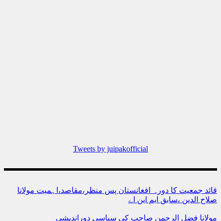
Tweets by juipakofficial
قائد جمعیت کا دورہ افغانستان پس منظر،مقاصد،اہمیت مولانا
صلاح الدین ،سابق ایم این اے
مولانا فضل الرحمن صاحب کی سیاسی دوراندیشی