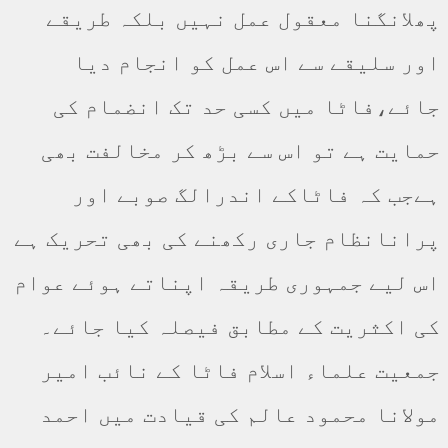
پھلانگنا معقول عمل نہیں بلکہ طریقے
اور سلیقے سے اس عمل کو انجام دیا
جائے،فاٹا میں کسی حد تک انضمام کی
حمایت ہے تو اس سے بڑھ کر مخالفت بھی
ہےجب کہ فاٹاکے اندرالگ صوبے اور
پرانانظام جاری رکھنے کی بھی تحریک ہے
اس لیے جمہوری طریقہ اپناتے ہوئے عوام
کی اکثریت کے مطابق فیصلہ کیا جائے۔
جمعیت علماء اسلام فاٹا کے نائب امیر
مولانا محمود عالم کی قیادت میں احمد