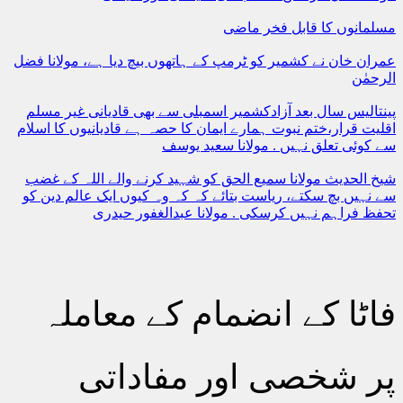
مسلمانوں کا قابل فخر ماضی
عمران خان نے کشمیر کو ٹرمپ کے ہاتھوں بیچ دیا ہے، مولانا فضل
الرحمٰن
پینتالیس سال بعد آزادکشمیر اسمبلی سے بھی قادیانی غیر مسلم
اقلیت قرار،ختم نبوت ہمارے ایمان کا حصہ ہے قادیانیوں کا اسلام
سے کوئی تعلق نہیں . مولانا سعید یوسف
شیخ الحدیث مولانا سمیع الحق کو شہید کرنے والے اللہ کے غضب
سے نہیں بچ سکتے، ریاست بتائے کہ کہ وہ کیوں ایک عالم دین کو
تحفظ فراہم نہیں کرسکی . مولانا عبدالغفور حیدری
فاٹا کے انضمام کے معاملہ
پر شخصی اور مفاداتی