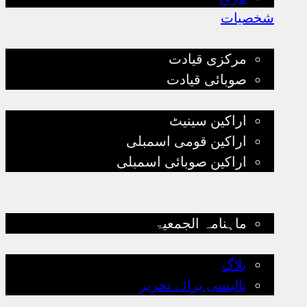
شخصیات
قیادت
مرکزی قیادت
صوبائی قیادت
پارلیمانی قیادت
اراکین سینیٹ
اراکین قومی اسمبلی
اراکین صوبائی اسمبلی
تنظیمی سرگرمیاں
کتب لائبریری
ماہنامہ الجمعیۃ
بلاگ
بلاگ
پالیسی برائے تحریر
ذیلی تنظیمات