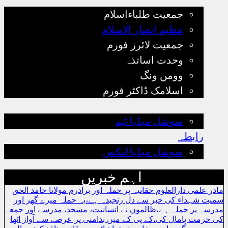
جمعیت طلباءاسلام
تنظیم انصار الاسلام
جمعیت لائرز فورم
وحدت اساتذہ
وومن ونگ
اسلامک ڈاکٹر فورم
رجسٹریشن
سوشل میڈیا ٹیم
رابطہ
سوشل میڈیا لنکس
اہم خبریں
مادر علمی دارالعلوم حقانیہ پر حملہ اور برادرم مولانا حامد الحق
سمیت شہداء کی خبر سے دل رنجیدہ ہے،یہ حملہ میرے گھر اور
مدرسہ پر حملہ ہے،ظالموں نے انسانیت، مسجد، مدرسے اور جمعہ
کی حرمت پامال کی،کے پی کے میں بدامنی پر عرصے سے آواز اٹھا