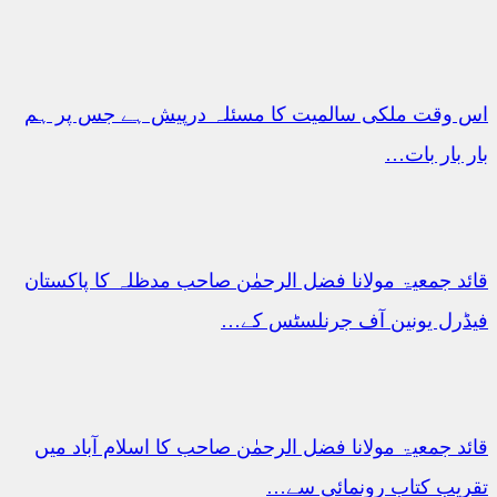
اس وقت ملکی سالمیت کا مسئلہ درپیش ہے جس پر ہم
بار بار بات…
قائد جمعیۃ مولانا فضل الرحمٰن صاحب مدظلہ کا پاکستان
فیڈرل یونین آف جرنلسٹس کے…
قائد جمعیۃ مولانا فضل الرحمٰن صاحب کا اسلام آباد میں
تقریب کتاب رونمائی سے…