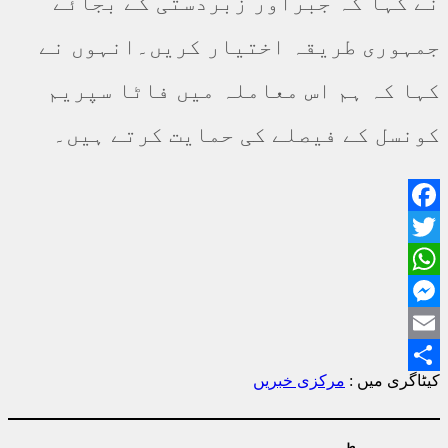
نے کہا کہ جبراور زبردستی کے بجائے
جمہوری طریقہ اختیار کریں۔انہوں نے
کہا کہ ہم اس معاملہ میں فاٹا سپریم
کونسل کے فیصلے کی حمایت کرتے ہیں۔
Facebook
Twitter
WhatsApp
Messenger
Email
کیٹاگری میں :
مرکزی خبریں
Share