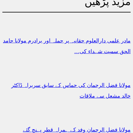
مزید پڑھیں
مادر علمی دارالعلوم حقانیہ پر حملہ اور برادرم مولانا حامد
الحق سمیت شہداء کی…
مولانا فضل الرحمان کی حماس کے سابق سربراہ ڈاکٹر
خالد مشعل سے ملاقات
مولانا فضل الرحمان وفد کے ہمراہ قطر پہنچ گئے