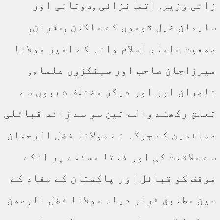
زائی وزیر, اتمانزائی ,دوتانی اور
سلیمان خیل قوموں کے ملکان ,مشران,
جمعیت علماء اسلام وانہ کے امیر مولانا
میرزاجان صاحب اور سینکڑوں علماء,
تاجران اور اور دیگر مختلف شعبوں سے
تعلق رکھنے والے تین سو سے زائد قبائلی
عمائدین کے جرگہ نے مولانا فضل الرحمان
سے ملاقات کی اور فاٹا مسئلے پر انکے
موقف کو قبائل اور پاکستان کے مفاد کے
عین مطابق قرار دیا۔ مولانا فضل الرحمن