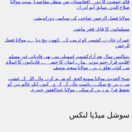
قائد جمعیت کا دورہ افغانستان پس منظر،مقاصد،اہمیت مولانا
صلاح الدین ،سابق ایم این اے
مولانا فضل الرحمن صاحب کی سیاسی دوراندیشی
مسلمانوں کا قابل فخر ماضی
عمران خان نے کشمیر کو ٹرمپ کے ہاتھوں بیچ دیا ہے، مولانا فضل
الرحمٰن
پینتالیس سال بعد آزادکشمیر اسمبلی سے بھی قادیانی غیر مسلم
اقلیت قرار،ختم نبوت ہمارے ایمان کا حصہ ہے قادیانیوں کا اسلام
سے کوئی تعلق نہیں . مولانا سعید یوسف
شیخ الحدیث مولانا سمیع الحق کو شہید کرنے والے اللہ کے غضب
سے نہیں بچ سکتے، ریاست بتائے کہ کہ وہ کیوں ایک عالم دین کو
تحفظ فراہم نہیں کرسکی . مولانا عبدالغفور حیدری
سوشل میڈیا لنکس