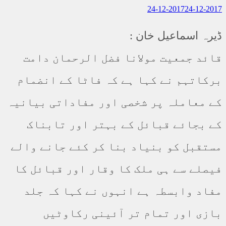
24-12-2017
24-12-2017
ڈیرہ اسماعیل خان :
قائد جمعیت مولانا فضل الرحمان دامت
برکاتہم نے کہا ہے کہ فاٹا کے انضمام
کے معاملہ پر شخصی اور مفاداتی بیانیہ
کے بجائے قبائل کے بہتر اور تابناک
مستقبل کو بنیاد بنا کر کئے جانے والے
فیصلے سے ہی ملک کا وقار اور قبائل کا
مفاد وابسطہ ہے انہوں نے کہا کہ جلد
بازی اور تمام تر آئینی رکاوٹیں