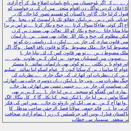
رہے ہے کہ اگر بلوچستان میں پانچ یاسات اضلاع مل کر آج آزادی
کا اعلان کردیں تواگلے دن اقوام متحدہ میں ان کی درخواست کو
قبول کرلیا جائے گا اور پاکستان کو تقسیم تصور کیا جائے گا، یہ
جذباتی باتیں نہیں ہیں،لیکن حقائق تک پارلیمینٹ کو پہنچنا ہوگا۔
آج اگر کوئی بقاءکا سوال کرتا ہے، چیخ و پکار کرتا ہے تو اس پر برا
بنایا منایا جاتا ہے،چیخ و پکار کو اللہ تعالیٰ بھی پسند نہیں کرتے
لیکن مظلوم کی چیخ و پکار اللہ تعالیٰ بھی سنتے ہیں۔پارلیمان
میں قانون سازی کی جارہی ہے لیکن پہلے ریاستی رٹ کو تو
مضبوط کیا جائے،ملک مضبوط ہوگا تو قانون نافذ العمل ہوگا، اگر
ملک مضبوط نہیں ہے تو پھر قانون کس کے لئے بنایا جارہا
ہے،صوبوں میں اسمبلیاں موجود ہیں لیکن کہیں بغاوت ہوتی ہے
اورعوام باہر نکلتی ہے تو کوئی بھی پارلیمانی نمائندہ یا منسٹر
عوام کا سامنا نہیں کرسکتا کیوں کہ عوام اسکو اپنا نمائندہ تسلیم
نہیں کرتے،نظریات اور اتھارٹی کی جنگ جاری ہے، نظریات کی
جنگ نظریات سے ہونی چاہئےلیکن یہاں دوسری جانب سے اتھارٹی
کی سیاست کی جارہی ہے، جیسی تیسی بس اتھارٹی مل جائے،
ہماری اس گفتگو کو سنجیدہ نہیں لیا جارہا ہے، کہیں پر بھی
اسکا نوٹس نہیں لیا جارہا لیکن نتیجہ کیا نکلے گا کہ کل بنگال الگ
ہوا تھا آج کہیں ہم سے ایک اور بازوٹو ٹ جائے، ہمیں اس کی فکر
کرنی چاہئے۔
قائد جمعیۃ مولانا فضل الرحمٰن صاحب مدظلہ کا
پاکستان فیڈرل یونین آف جرنلسٹس کے زیر اہتمام آزادی صحافت
پر منعقدہ سیمینار سے خطاب