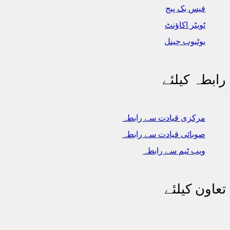
فیس بک پیج
ٹویٹر اکاؤنٹ
یوٹیوب چینل
رابطہ کیلئے
مرکزی قیادت سے رابطہ
صوبائی قیادت سے رابطہ
ویب ٹیم سے رابطہ
تعاون کیلئے
اکاؤنٹ نمبر 0010038512580016