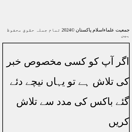
الائیڈ بنک پارلیمنٹ ہاؤس برانچ 0756
رابطہ0514445039
جمعیت علماءاسلام پاکستان ©2024 تمام جملہ حقوق محفوظ
ہیں
اگر آپ کو کسی مخصوص خبر
کی تلاش ہے تو یہاں نیچے دئے
گئے باکس کی مدد سے تلاش
کریں