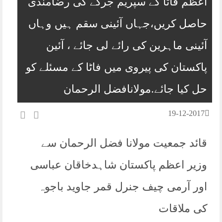
اعظم فاٹا کے سپریم جرگے کی رضامندی
حاصل کریں،جہاں آئینی سقم ہیں وہاں
آئینی ماہرین کی رائے لی جائے ، آئین
پاکستان کی پیروی میں فاٹا کے مسئلے کو
حل کیا جائے.مولانافضل الرحمان
19-12-2017
قائد جمعیت مولانا فضل الرحمان سے
وزیر اعظم پاکستان شاہدخاقان عباسی
اور آرمی چیف جنرل قمر جاوید باجوہ
کی ملاقات