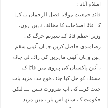
اسلام آباد :
قائد جمعیت مولانا فضل الرحمان نے کہا
کہ فاٹا اصلاحات کا مخالف نہیں ہوں،
وزیر اعظم فاٹا کے سپریم جرگے کی
رضامندی حاصل کریں،جہاں آئینی سقم
ہیں وہاں آئینی ماہرین کی رائے لی جائے
، آئین پاکستان کی پیروی میں فاٹا کے
مسئلے کو حل کیا جائے،فوج سے مزید بات
چیت کرنے کی اب ضرورت نہیں ہے لیکن
حکومت کے ساتھ اس بارے میں مزید