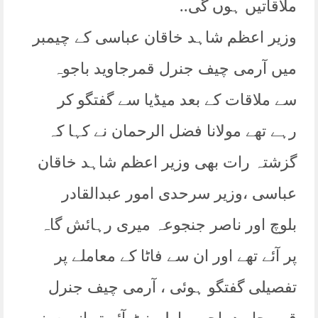
ملاقاتیں ہوں گی..
وزیر اعظم شاہد خاقان عباسی کے چیمبر
میں آرمی چیف جنرل قمرجاوید باجوہ
سے ملاقات کے بعد میڈیا سے گفتگو کر
رہے تھے مولانا فضل الرحمان نے کہا کہ
گزشتہ رات بھی وزیر اعظم شاہد خاقان
عباسی ،وزیر سرحدی امور عبدالقادر
بلوچ اور ناصر جنجوعہ میری رہائش گاہ
پر آئے تھے اور ان سے فاٹا کے معاملے پر
تفصیلی گفتگو ہوئی ، آرمی چیف جنرل