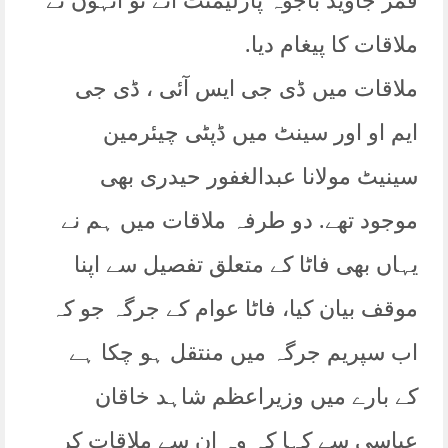
قمر جاوید باجوہ پارلیمنٹ آئے تو انہوں نے
ملاقات کا پیغام دیا.
ملاقات میں ڈی جی ایس آئی ، ڈی جی
ایم او اور سینٹ میں ڈپٹی چیئرمین
سینیٹ مولانا عبدالغفور حیدری بھی
موجود تھے. دو طرفہ ملاقات میں ہم نے
یہاں بھی فاٹا کے متعلق تفصیل سے اپنا
موقف بیان کیا، فاٹا عوام کے جرگہ جو کہ
اب سپریم جرگہ میں منتقل ہو چکا ہے
کے بارے میں وزیراعظم شاہد خاقان
عباسی سے کہا کہ وہ ان سے ملاقات کر