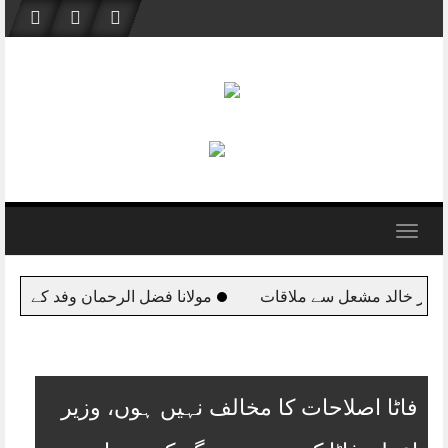
Skip
to
content
Toggle
navigation
وفد کے ہمراہ قطر پہنچ گئے
اس وقت ملکی سالمیت کا مسئلہ در
فاٹا اصلاحات کا مخالف نہیں ہوں، وزیر