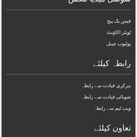
فیس بک پیج
ٹویٹر اکاؤنٹ
یوٹیوب چینل
رابطہ کیلئے
مرکزی قیادت سے رابطہ
صوبائی قیادت سے رابطہ
ویب ٹیم سے رابطہ
تعاون کیلئے