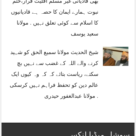
بھی قادیانی غیر مسلم اقلیت قرار،ختم
نبوت ہمارے ایمان کا حصہ ہے قادیانیوں
کا اسلام سے کوئی تعلق نہیں . مولانا
سعید یوسف
شیخ الحدیث مولانا سمیع الحق کو شہید
کرنے والے اللہ کے غضب سے نہیں بچ
سکتے، ریاست بتائے کہ کہ وہ کیوں ایک
عالم دین کو تحفظ فراہم نہیں کرسکی
. مولانا عبدالغفور حیدری
سوشل میڈیا لنکس