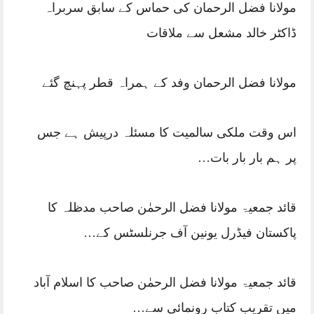
مولانا فضل الرحمان کی حماس کے سابق سربراہ
ڈاکٹر خالد مشعل سے ملاقات
مولانا فضل الرحمان وفد کے ہمراہ قطر پہنچ گئے
اس وقت ملکی سالمیت کا مسئلہ درپیش ہے جس
پر ہم بار بار بات…
قائد جمعیۃ مولانا فضل الرحمٰن صاحب مدظلہ کا
پاکستان فیڈرل یونین آف جرنلسٹس کے…
قائد جمعیۃ مولانا فضل الرحمٰن صاحب کا اسلام آباد
میں تقریب کتاب رونمائی سے…