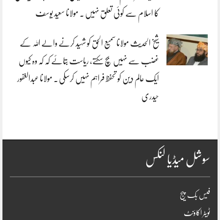
کا اسلام سے کوئی تعلق نہیں . مولانا سعید یوسف
شیخ الحدیث مولانا سمیع الحق کو شہید کرنے والے اللہ کے
غضب سے نہیں بچ سکتے، ریاست بتائے کہ کہ وہ کیوں
ایک عالم دین کو تحفظ فراہم نہیں کرسکی . مولانا عبدالغفور
حیدری
سوشل میڈیا لنکس
فیس بک پیج
ٹویٹر اکاؤنٹ