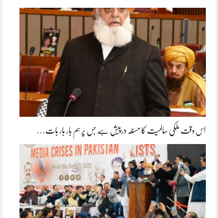
اس وقت ملکی سالمیت کا مسئلہ درپیش ہے جس پر ہم بار بار بات…