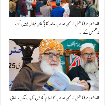
قائد جمعیۃ مولانا فضل الرحمٰن صاحب مدظلہ کا پاکستان فیڈرل یونین آف
جرنلسٹس کے…
قائد جمعیۃ مولانا فضل الرحمٰن صاحب کا اسلام آباد میں تقریب کتاب رونمائی