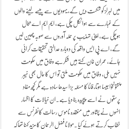
میں لبرلز کو شکست دیں گے، یہودیوں سے پیسے لینے والوں
کے غبارے سے ہوا نکل چکی ہے، ایم ایم اے بحال
ہوچکی ہے، اپنی تہذیب پر حملہ آوروں سے صوبہ چھین لیں
گے، اے پی ایس واقعہ کی دوبارہ عدالتی تحقیقات کرائی
جائے، عمران خان کہتے ہیں شکرہے وفاق میں حکومت
نہیں ملی، وفاق میں حکومت ملتی تو اس کا حال بھی خیبر
پختونخوا جیسا ہوتا،فاٹا کا مسئلہ بڑا سیدھا سادہ ہے مگر کچھ مفاد
پرستوں نے اسے پیچیدہ بنا دیا ہے۔ان خیالات کا اظہار
انہوں نے پشاور میں منعقدہ ناموس رسالت کانفرنس سے
خطاب کرتے ہوئے کیا ۔مولانا فضل الرحمان کا مزید کہنا تھا کہ