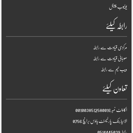
یوٹیوب چینل
رابطہ کیلئے
مرکزی قیادت سے رابطہ
صوبائی قیادت سے رابطہ
ویب ٹیم سے رابطہ
تعاون کیلئے
اکاؤنٹ نمبر 0010038512580016
الائیڈ بنک پارلیمنٹ ہاؤس برانچ 0756
رابطہ0514445039