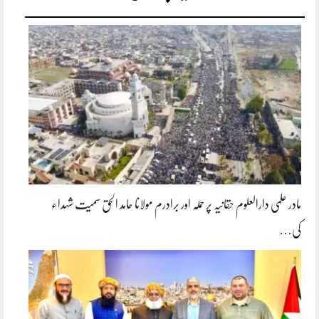
مادر علمی دارالعلوم حقانیہ پر حملہ اور برادرم مولانا حامد الحق سمیت شہداء
کی…