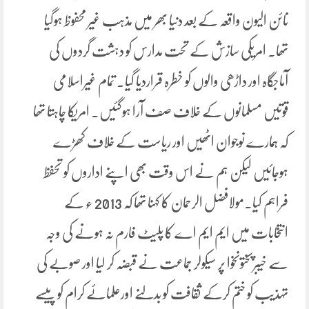
نائن الیون واقعہ کے بعد دنیا بھر میں مذہب غیر محفوظ ہوگیا
تھا۔ امریکی سازش کے تحت مدارس کو دہشت گردوں کی
آماجگاہ اور داڑھی والوں کو خطرہ قراردیا گیا۔ تمام غیراسلامی
قوتیں مسلمانوں کے خلاف صف آرا ہوگئیں۔ امریکا چاہتا تھا
کہ ہمارے نوجوان اٹھیں اور ریاست کے خلاف کھڑے
ہوجائیں لیکن ہم نے اس وقت بھی اپنے اداروں کو تحفظ
فراہم کیا۔مولافضل الرحمان کا کہنا تھا کہ 2013 ء کے
انتخابات میں ایم ایم اے کا پلیٹ فارم نہ ہونے کی وجہ
سے خیبرپختونخوا پر سیکولر جماعت نے قبضہ کر لیا اور صوبے کی
تہذیب کو ختم کرکے ثقافت کو بدلنے اورعلمائے کرام کو پیسے