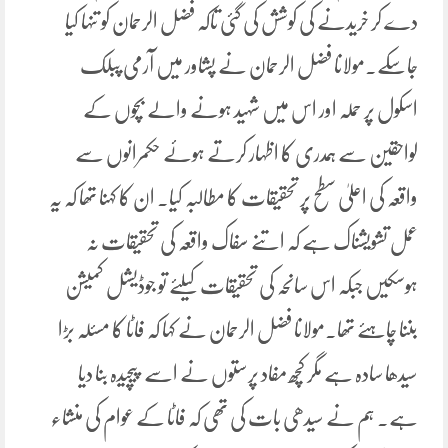
دے کر خریدنے کی کوشش کی گئی تاکہ فضل الرحمان کو تنہا کیا
جاسکے۔مولانا فضل الرحمان نے پشاور میں آرمی پبلک
اسکول پر حملہ اور اس میں شہید ہونے والے بچوں کے
لواحقین سے ہمدری کا اظہار کرتے ہوئے حکمرانوں سے
واقعہ کی اعلیٰ سطح پر تحقیقات کا مطالبہ کیا۔ ان کا کہنا تھا کہ یہ
عمل تشویشناک ہے کہ اتنے سفاک واقعہ کی تحقیقات نہ
ہوسکیں جبکہ اس سانحہ کی تحقیقات کیلئے تو جوڈیشل کمیشن
بننا چاہئے تھا۔مولانا فضل الرحمان نے کہا کہ فاٹا کا مسئلہ بڑا
سیدھا سادہ ہے مگر کچھ مفاد پرستوں نے اسے پیچیدہ بنا دیا
ہے۔ ہم نے سیدھی بات کی تھی کہ فاٹا کے عوام کی منشاء