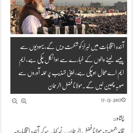
آئندہ انتخابات میں لبرلز کو شکست دیں گے، یہودیوں سے
پیسے لینے والوں کے غبارے سے ہوا نکل چکی ہے، ایم
ایم اے بحال ہوچکی ہے، اپنی تہذیب پر حملہ آوروں سے
صوبہ چھین لیں گے.مولانا فضل الرحمان
17-12-2017
پشاور:
قائد جمعیت مولانا فضل الرحمان نے کہا ہے کہ آئندہ انتخابات