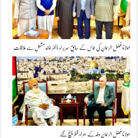
مولانا فضل الرحمان کی حماس کے سابق سربراہ ڈاکٹر خالد مشعل سے ملاقات
مولانا فضل الرحمان وفد کے ہمراہ قطر پہنچ گئے