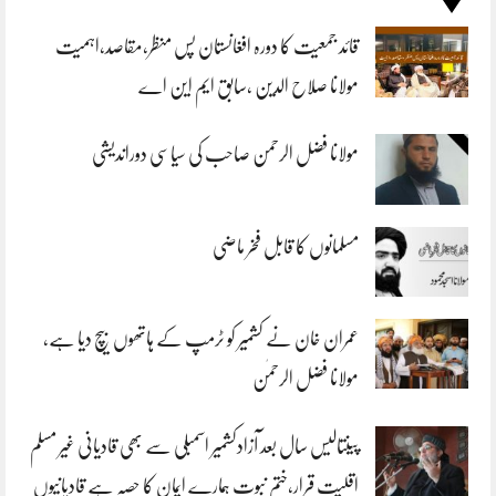
قائد جمعیت کا دورہ افغانستان پس منظر،مقاصد،اہمیت
مولانا صلاح الدین ،سابق ایم این اے
مولانا فضل الرحمن صاحب کی سیاسی دوراندیشی
مسلمانوں کا قابل فخر ماضی
عمران خان نے کشمیر کو ٹرمپ کے ہاتھوں بیچ دیا ہے،
مولانا فضل الرحمٰن
پینتالیس سال بعد آزادکشمیر اسمبلی سے بھی قادیانی غیر مسلم
اقلیت قرار،ختم نبوت ہمارے ایمان کا حصہ ہے قادیانیوں