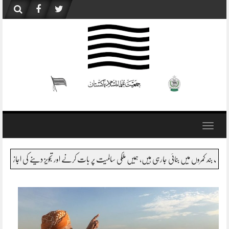
Skip
to
content
Toggle
navigation
کومتی رٹ نہیں ہے، وزیر اعظم صاحب کو اگر بتایا جائے قبائل یا اس سے متصل اضلاع اور بلوچستان م