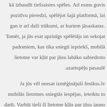
kā izbaudīt tiešsaistes spēles. Arī esmu guvis
pozitīvu pieredzi, spēlējot šajā platformā, lai
gan ir arī daži trūkumi, ar kuriem jāsaskaras.
Tomēr, ja jūs esat apzinīgs spēlētājs un sekojat
padomiem, kas tika sniegti iepriekš, mobilā
lietotne var kļūt par jūsu labāko sabiedroto
azartspēļu pasaulē.
Ja jūs vēl neesat izmēģinājuši fenikss.lv
mobilās lietotnes sniegtās iespējas, ieteiktu to
darīt. Varbūt tieši šī lietotne kļūs par jūsu jauno