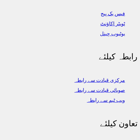
فیس بک پیج
ٹویٹر اکاؤنٹ
یوٹیوب چینل
رابطہ کیلئے
مرکزی قیادت سے رابطہ
صوبائی قیادت سے رابطہ
ویب ٹیم سے رابطہ
تعاون کیلئے