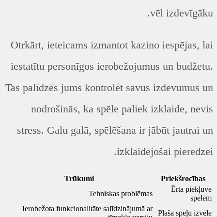
vēl izdevīgāku.
Otrkārt, ieteicams izmantot kazino iespējas, lai
iestatītu personīgos ierobežojumus un budžetu.
Tas palīdzēs jums kontrolēt savus izdevumus un
nodrošinās, ka spēle paliek izklaide, nevis
stress. Galu galā, spēlēšana ir jābūt jautrai un
izklaidējošai pieredzei.
Trūkumi
Priekšrocības
Ērta piekļuve
Tehniskas problēmas
spēlēm
Ierobežota funkcionalitāte salīdzinājumā ar
Plaša spēļu izvēle