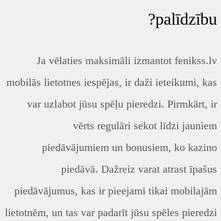
palīdzību?
Ja vēlaties maksimāli izmantot fenikss.lv
mobilās lietotnes iespējas, ir daži ieteikumi, kas
var uzlabot jūsu spēļu pieredzi. Pirmkārt, ir
vērts regulāri sekot līdzi jauniem
piedāvājumiem un bonusiem, ko kazino
piedāvā. Dažreiz varat atrast īpašus
piedāvājumus, kas ir pieejami tikai mobilajām
lietotnēm, un tas var padarīt jūsu spēles pieredzi