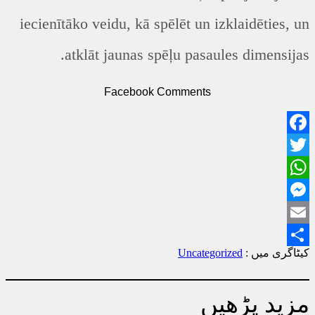
iecienītāko veidu, kā spēlēt un izklaidēties, un
atklāt jaunas spēļu pasaules dimensijas.
Facebook Comments
Facebook
Twitter
WhatsApp
Messenger
Email
Uncategorized
کیٹاگری میں :
Share
مزید پڑھیں