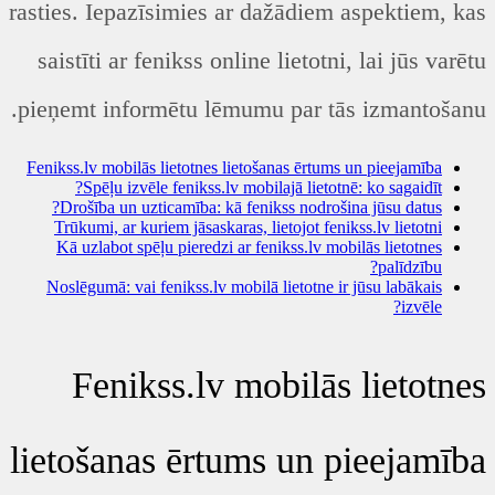
rasties. Iepazīsimies ar dažādiem aspektiem, kas
saistīti ar fenikss online lietotni, lai jūs varētu
pieņemt informētu lēmumu par tās izmantošanu.
Fenikss.lv mobilās lietotnes lietošanas ērtums un pieejamība
Spēļu izvēle fenikss.lv mobilajā lietotnē: ko sagaidīt?
Drošība un uzticamība: kā fenikss nodrošina jūsu datus?
Trūkumi, ar kuriem jāsaskaras, lietojot fenikss.lv lietotni
Kā uzlabot spēļu pieredzi ar fenikss.lv mobilās lietotnes
palīdzību?
Noslēgumā: vai fenikss.lv mobilā lietotne ir jūsu labākais
izvēle?
Fenikss.lv mobilās lietotnes
lietošanas ērtums un pieejamība