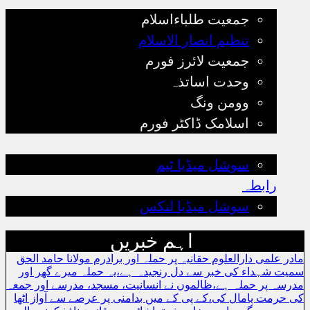
جمعیت طلباءاسلام
تنظیم انصار الاسلام
جمعیت لائرز فورم
وحدت اساتذہ
وومن ونگ
اسلامک ڈاکٹر فورم
رجسٹریشن
سوشل میڈیا ٹیم
رابطہ
سوشل میڈیا لنکس
اہم خبریں
مادر علمی دارالعلوم حقانیہ پر حملہ اور برادرم مولانا حامد الحق
سمیت شہداء کی خبر سے دل رنجیدہ ہے،یہ حملہ میرے گھر اور
مدرسہ پر حملہ ہے،ظالموں نے انسانیت، مسجد، مدرسے اور جمعہ
کی حرمت پامال کی،کے پی کے میں بدامنی پر عرصے سے آواز اٹھا