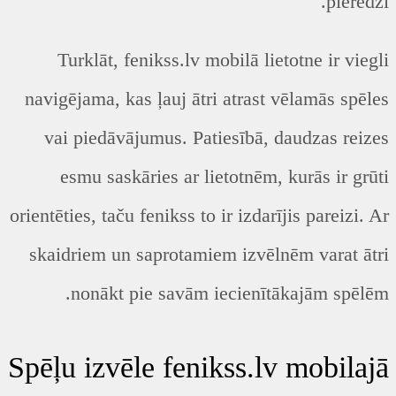
pieredzi.
Turklāt, fenikss.lv mobilā lietotne ir viegli
navigējama, kas ļauj ātri atrast vēlamās spēles
vai piedāvājumus. Patiesībā, daudzas reizes
esmu saskāries ar lietotnēm, kurās ir grūti
orientēties, taču fenikss to ir izdarījis pareizi. Ar
skaidriem un saprotamiem izvēlnēm varat ātri
nonākt pie savām iecienītākajām spēlēm.
Spēļu izvēle fenikss.lv mobilajā