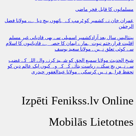
مسلمانوں کا قابل فخر ماضی
عمران خان نے کشمیر کو ٹرمپ کے ہاتھوں بیچ دیا ہے، مولانا فضل
الرحمٰن
پینتالیس سال بعد آزادکشمیر اسمبلی سے بھی قادیانی غیر مسلم
اقلیت قرار،ختم نبوت ہمارے ایمان کا حصہ ہے قادیانیوں کا اسلام
سے کوئی تعلق نہیں . مولانا سعید یوسف
شیخ الحدیث مولانا سمیع الحق کو شہید کرنے والے اللہ کے غضب
سے نہیں بچ سکتے، ریاست بتائے کہ کہ وہ کیوں ایک عالم دین کو
تحفظ فراہم نہیں کرسکی . مولانا عبدالغفور حیدری
Izpēti Fenikss.lv Online
Mobilās Lietotnes