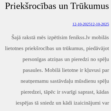
Priekšrocības un Trūkumus
12-10-2025
12-10-2025
Šajā rakstā mēs izpētīsim fenikss.lv mobilās
lietotnes priekšrocības un trūkumus, piedāvājot
personīgas atziņas un pieredzi no spēļu
pasaules. Mobilā lietotne ir kļuvusi par
neatņemamu sastāvdaļu mūsdienu spēļu
pieredzei, tāpēc ir svarīgi saprast, kādas
iespējas tā sniedz un kādi izaicinājumi var