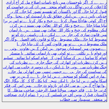
رہے ہے کہ اگر بلوچستان میں پانچ یاسات اضلاع مل کر آج آزادی
کا اعلان کردیں تواگلے دن اقوام متحدہ میں ان کی درخواست کو
قبول کرلیا جائے گا اور پاکستان کو تقسیم تصور کیا جائے گا، یہ
جذباتی باتیں نہیں ہیں،لیکن حقائق تک پارلیمینٹ کو پہنچنا ہوگا۔
آج اگر کوئی بقاءکا سوال کرتا ہے، چیخ و پکار کرتا ہے تو اس پر برا
بنایا منایا جاتا ہے،چیخ و پکار کو اللہ تعالیٰ بھی پسند نہیں کرتے
لیکن مظلوم کی چیخ و پکار اللہ تعالیٰ بھی سنتے ہیں۔پارلیمان
میں قانون سازی کی جارہی ہے لیکن پہلے ریاستی رٹ کو تو
مضبوط کیا جائے،ملک مضبوط ہوگا تو قانون نافذ العمل ہوگا، اگر
ملک مضبوط نہیں ہے تو پھر قانون کس کے لئے بنایا جارہا
ہے،صوبوں میں اسمبلیاں موجود ہیں لیکن کہیں بغاوت ہوتی ہے
اورعوام باہر نکلتی ہے تو کوئی بھی پارلیمانی نمائندہ یا منسٹر
عوام کا سامنا نہیں کرسکتا کیوں کہ عوام اسکو اپنا نمائندہ تسلیم
نہیں کرتے،نظریات اور اتھارٹی کی جنگ جاری ہے، نظریات کی
جنگ نظریات سے ہونی چاہئےلیکن یہاں دوسری جانب سے اتھارٹی
کی سیاست کی جارہی ہے، جیسی تیسی بس اتھارٹی مل جائے،
ہماری اس گفتگو کو سنجیدہ نہیں لیا جارہا ہے، کہیں پر بھی
اسکا نوٹس نہیں لیا جارہا لیکن نتیجہ کیا نکلے گا کہ کل بنگال الگ
ہوا تھا آج کہیں ہم سے ایک اور بازوٹو ٹ جائے، ہمیں اس کی فکر
کرنی چاہئے۔
قائد جمعیۃ مولانا فضل الرحمٰن صاحب مدظلہ کا
پاکستان فیڈرل یونین آف جرنلسٹس کے زیر اہتمام آزادی صحافت
پر منعقدہ سیمینار سے خطاب