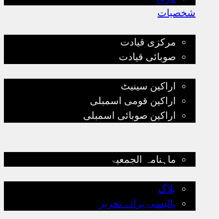
شخصیات
قیادت
مرکزی قیادت
صوبائی قیادت
پارلیمانی قیادت
اراکین سینیٹ
اراکین قومی اسمبلی
اراکین صوبائی اسمبلی
تنظیمی سرگرمیاں
کتب لائبریری
ماہنامہ الجمعیۃ
بلاگ
بلاگ
پالیسی برائے تحریر
ذیلی تنظیمات