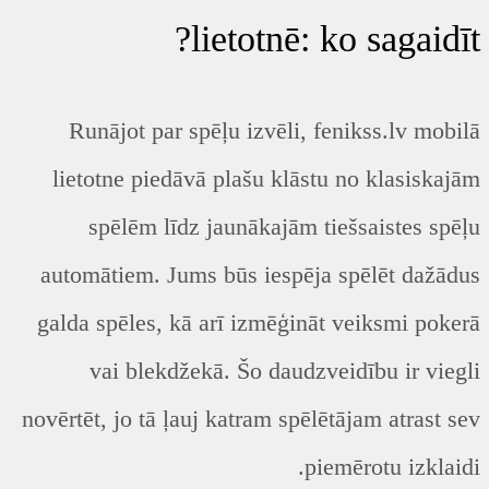
lietotnē: ko sagaidīt?
Runājot par spēļu izvēli, fenikss.lv mobilā
lietotne piedāvā plašu klāstu no klasiskajām
spēlēm līdz jaunākajām tiešsaistes spēļu
automātiem. Jums būs iespēja spēlēt dažādus
galda spēles, kā arī izmēģināt veiksmi pokerā
vai blekdžekā. Šo daudzveidību ir viegli
novērtēt, jo tā ļauj katram spēlētājam atrast sev
piemērotu izklaidi.