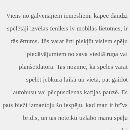
Viens no galvenajiem iemesliem, kāpēc daudzi
spēlētāji izvēlas fenikss.lv mobilās lietotnes, ir
tās ērtums. Jūs varat ērti piekļūt visiem spēļu
piedāvājumiem no sava viedtālruņa vai
planšetdatora. Tas nozīmē, ka spēles varat
spēlēt jebkurā laikā un vietā, pat gaidot
autobusu vai pēcpusdienas kafijas pauzē. Es
pats bieži izmantoju šo iespēju, kad man ir brīvs
brīdis, un tas noteikti uzlabo manu spēļu