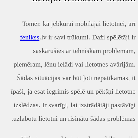
Tomēr, kā jebkurai mobilajai lietotnei, arī
fenikss
.lv ir savi trūkumi. Daži spēlētāji ir
saskārušies ar tehniskām problēmām,
piemēram, lēnu ielādi vai lietotnes avārijām.
Šādas situācijas var būt ļoti nepatīkamas, it
īpaši, ja esat iegrimis spēlē un pēkšņi lietotne
izslēdzas. Ir svarīgi, lai izstrādātāji pastāvīgi
uzlabotu lietotni un risinātu šādas problēmas.