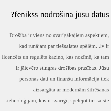
fenikss nodrošina jūsu datus?
Drošība ir viens no svarīgākajiem aspektiem,
kad runājam par tiešsaistes spēlēm. .lv ir
licencēts un regulēts kazino, kas nozīmē, ka tam
ir jāievēro stingras drošības prasības. Jūsu
personas dati un finanšu informācija tiek
aizsargāta ar modernām šifrēšanas
tehnoloģijām, kas ir svarīgi, spēlējot tiešsaistē.