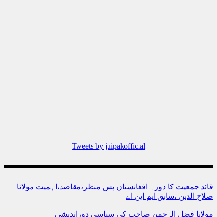
Tweets by juipakofficial
قائد جمعیت کا دورہ افغانستان پس منظر،مقاصد،اہمیت مولانا
صلاح الدین ،سابق ایم این اے
مولانا فضل الرحمن صاحب کی سیاسی دوراندیشی