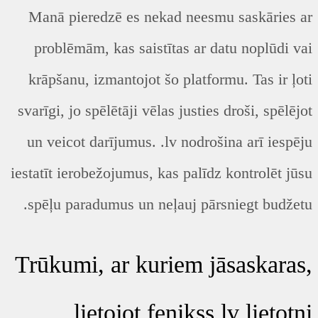
Manā pieredzē es nekad neesmu saskāries ar
problēmām, kas saistītas ar datu noplūdi vai
krāpšanu, izmantojot šo platformu. Tas ir ļoti
svarīgi, jo spēlētāji vēlas justies droši, spēlējot
un veicot darījumus. .lv nodrošina arī iespēju
iestatīt ierobežojumus, kas palīdz kontrolēt jūsu
spēļu paradumus un neļauj pārsniegt budžetu.
Trūkumi, ar kuriem jāsaskaras,
lietojot fenikss.lv lietotni