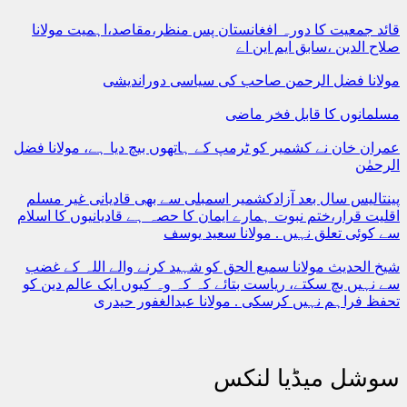
قائد جمعیت کا دورہ افغانستان پس منظر،مقاصد،اہمیت مولانا
صلاح الدین ،سابق ایم این اے
مولانا فضل الرحمن صاحب کی سیاسی دوراندیشی
مسلمانوں کا قابل فخر ماضی
عمران خان نے کشمیر کو ٹرمپ کے ہاتھوں بیچ دیا ہے، مولانا فضل
الرحمٰن
پینتالیس سال بعد آزادکشمیر اسمبلی سے بھی قادیانی غیر مسلم
اقلیت قرار،ختم نبوت ہمارے ایمان کا حصہ ہے قادیانیوں کا اسلام
سے کوئی تعلق نہیں . مولانا سعید یوسف
شیخ الحدیث مولانا سمیع الحق کو شہید کرنے والے اللہ کے غضب
سے نہیں بچ سکتے، ریاست بتائے کہ کہ وہ کیوں ایک عالم دین کو
تحفظ فراہم نہیں کرسکی . مولانا عبدالغفور حیدری
سوشل میڈیا لنکس