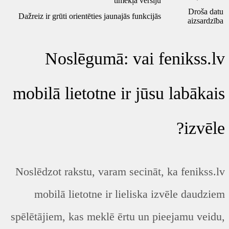
tīmekļa versiju
Droša datu
Dažreiz ir grūti orientēties jaunajās funkcijās
aizsardzība
Noslēgumā: vai fenikss.lv
mobilā lietotne ir jūsu labākais
izvēle?
Noslēdzot rakstu, varam secināt, ka fenikss.lv
mobilā lietotne ir lieliska izvēle daudziem
spēlētājiem, kas meklē ērtu un pieejamu veidu,