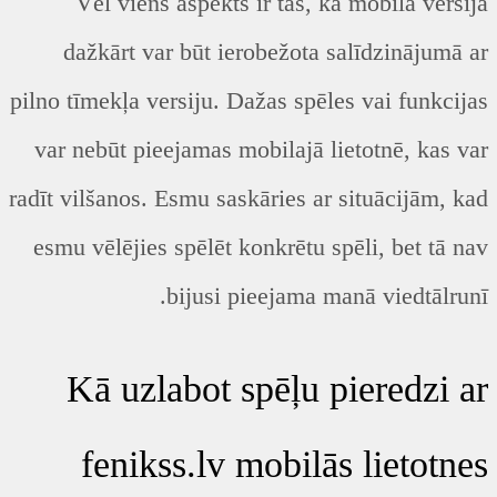
Vēl viens aspekts ir tas, ka mobilā versija
dažkārt var būt ierobežota salīdzinājumā ar
pilno tīmekļa versiju. Dažas spēles vai funkcijas
var nebūt pieejamas mobilajā lietotnē, kas var
radīt vilšanos. Esmu saskāries ar situācijām, kad
esmu vēlējies spēlēt konkrētu spēli, bet tā nav
bijusi pieejama manā viedtālrunī.
Kā uzlabot spēļu pieredzi ar
fenikss.lv mobilās lietotnes