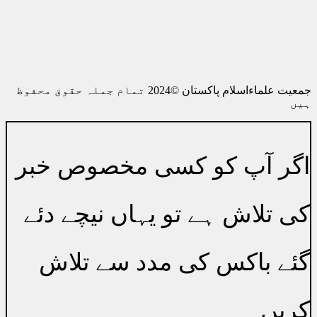
اکاؤنٹ نمبر 0010038512580016
الائیڈ بنک پارلیمنٹ ہاؤس برانچ 0756
رابطہ0514445039
جمعیت علماءاسلام پاکستان ©2024 تمام جملہ حقوق محفوظ
ہیں
اگر آپ کو کسی مخصوص خبر
کی تلاش ہے تو یہاں نیچے دئے
گئے باکس کی مدد سے تلاش
کریں