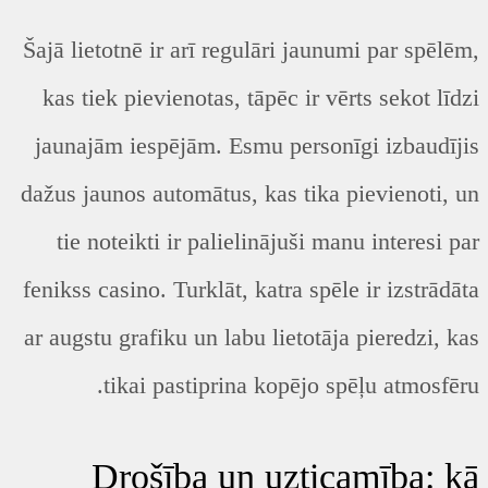
Šajā lietotnē ir arī regulāri jaunumi par spēlēm,
kas tiek pievienotas, tāpēc ir vērts sekot līdzi
jaunajām iespējām. Esmu personīgi izbaudījis
dažus jaunos automātus, kas tika pievienoti, un
tie noteikti ir palielinājuši manu interesi par
fenikss casino. Turklāt, katra spēle ir izstrādāta
ar augstu grafiku un labu lietotāja pieredzi, kas
tikai pastiprina kopējo spēļu atmosfēru.
Drošība un uzticamība: kā