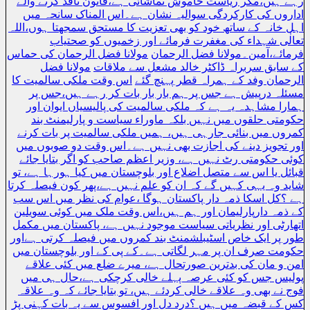
رہے ہیں،مگر ریاست خاموش تماشائی ہے،قانون نافذ کرنے والے
اداروں کی کارکردگی سوالیہ نشان ہے۔اس المناک سانحہ میں
اہل خانہ کے ساتھ خود کو بھی تعزیت کا مستحق سمجھتا ہوں،اللہ
تعالٰی شہداء کی مغفرت فرمائے اور زخمیوں کو صحتیاب
فرمائے،آمین۔مولانا فضل الرحمان
مولانا فضل الرحمان کی حماس
کے سابق سربراہ ڈاکٹر خالد مشعل سے ملاقات
مولانا فضل
الرحمان وفد کے ہمراہ قطر پہنچ گئے
اس وقت ملکی سالمیت کا
مسئلہ درپیش ہے جس پر ہم بار بار بات کر رہے ہیں،جس پر
ہمارا مشاہدہ یہ ہے کہ ملکی سالمیت کی پالیسیاں ایوان اور
حکومتی حلقوں میں نہیں بلکہ ماوراء سیاست و پارلیمنٹ بند
کمروں میں بنائی جارہی ہیں، ہمیں ملکی سالمیت پر بات کرنے
اور تجویز دینے کی اجازت بھی نہیں ہے۔اس وقت دو صوبوں میں
کوئی حکومتی رٹ نہیں ہے، وزیر اعظم صاحب کو اگر بتایا جائے
قبائل یا اس سے متصل اضلاع اور بلوچستان میں کیا ہورہا ہے، تو
شاید وہ یہی کہیں گے کہ ان کو علم نہیں ہے،پھر کون فیصلہ کرتا
ہے ؟کل اسکا ذمہ دار پاکستان ہوگا ،عوام کی نظر میں اس سب
کے ذمہ دارپارلیمان اور ہم ہیں،اس وقت ملک میں کوئی سویلین
اتھارٹی اور نظریاتی سیاست موجود نہیں ہے، پاکستان میں مکمل
طور پر ایک خاص اسٹیبلشمنٹ بند کمروں میں فیصلہ کرتی ہےاور
حکومت صرف ان پر مہر لگاتی ہے۔کے پی کے اور بلوچستان میں
امن و مان کی بدترین صورتحال ہے، میرے ضلع میں کئی علاقے
پولیس جس کو کئی عرصہ پہلے خالی کرچکی ہے،حال ہی میں
فوج نے بھی وہ علاقے خالی کردئے ہیں، تو بتایا جائے کہ وہ علاقہ
کس کے قبضہ میں ہیں ؟درد دل اور افسوس سے یہ بات کہنی پڑ