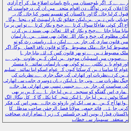
رہے ہے کہ اگر بلوچستان میں پانچ یاسات اضلاع مل کر آج آزادی
کا اعلان کردیں تواگلے دن اقوام متحدہ میں ان کی درخواست کو
قبول کرلیا جائے گا اور پاکستان کو تقسیم تصور کیا جائے گا، یہ
جذباتی باتیں نہیں ہیں،لیکن حقائق تک پارلیمینٹ کو پہنچنا ہوگا۔
آج اگر کوئی بقاءکا سوال کرتا ہے، چیخ و پکار کرتا ہے تو اس پر برا
بنایا منایا جاتا ہے،چیخ و پکار کو اللہ تعالیٰ بھی پسند نہیں کرتے
لیکن مظلوم کی چیخ و پکار اللہ تعالیٰ بھی سنتے ہیں۔پارلیمان
میں قانون سازی کی جارہی ہے لیکن پہلے ریاستی رٹ کو تو
مضبوط کیا جائے،ملک مضبوط ہوگا تو قانون نافذ العمل ہوگا، اگر
ملک مضبوط نہیں ہے تو پھر قانون کس کے لئے بنایا جارہا
ہے،صوبوں میں اسمبلیاں موجود ہیں لیکن کہیں بغاوت ہوتی ہے
اورعوام باہر نکلتی ہے تو کوئی بھی پارلیمانی نمائندہ یا منسٹر
عوام کا سامنا نہیں کرسکتا کیوں کہ عوام اسکو اپنا نمائندہ تسلیم
نہیں کرتے،نظریات اور اتھارٹی کی جنگ جاری ہے، نظریات کی
جنگ نظریات سے ہونی چاہئےلیکن یہاں دوسری جانب سے اتھارٹی
کی سیاست کی جارہی ہے، جیسی تیسی بس اتھارٹی مل جائے،
ہماری اس گفتگو کو سنجیدہ نہیں لیا جارہا ہے، کہیں پر بھی
اسکا نوٹس نہیں لیا جارہا لیکن نتیجہ کیا نکلے گا کہ کل بنگال الگ
ہوا تھا آج کہیں ہم سے ایک اور بازوٹو ٹ جائے، ہمیں اس کی فکر
کرنی چاہئے۔
قائد جمعیۃ مولانا فضل الرحمٰن صاحب مدظلہ کا
پاکستان فیڈرل یونین آف جرنلسٹس کے زیر اہتمام آزادی صحافت
پر منعقدہ سیمینار سے خطاب