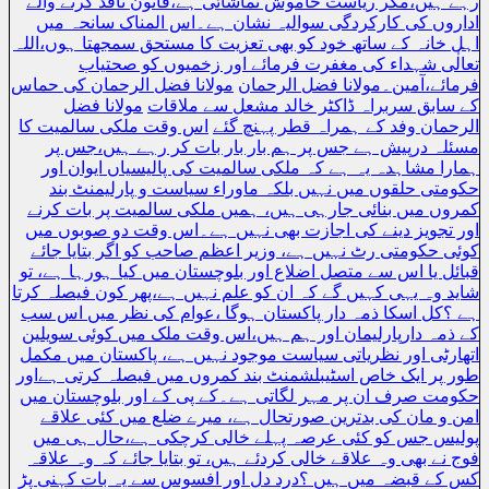
رہے ہیں،مگر ریاست خاموش تماشائی ہے،قانون نافذ کرنے والے
اداروں کی کارکردگی سوالیہ نشان ہے۔اس المناک سانحہ میں
اہل خانہ کے ساتھ خود کو بھی تعزیت کا مستحق سمجھتا ہوں،اللہ
تعالٰی شہداء کی مغفرت فرمائے اور زخمیوں کو صحتیاب
فرمائے،آمین۔مولانا فضل الرحمان
مولانا فضل الرحمان کی حماس
کے سابق سربراہ ڈاکٹر خالد مشعل سے ملاقات
مولانا فضل
الرحمان وفد کے ہمراہ قطر پہنچ گئے
اس وقت ملکی سالمیت کا
مسئلہ درپیش ہے جس پر ہم بار بار بات کر رہے ہیں،جس پر
ہمارا مشاہدہ یہ ہے کہ ملکی سالمیت کی پالیسیاں ایوان اور
حکومتی حلقوں میں نہیں بلکہ ماوراء سیاست و پارلیمنٹ بند
کمروں میں بنائی جارہی ہیں، ہمیں ملکی سالمیت پر بات کرنے
اور تجویز دینے کی اجازت بھی نہیں ہے۔اس وقت دو صوبوں میں
کوئی حکومتی رٹ نہیں ہے، وزیر اعظم صاحب کو اگر بتایا جائے
قبائل یا اس سے متصل اضلاع اور بلوچستان میں کیا ہورہا ہے، تو
شاید وہ یہی کہیں گے کہ ان کو علم نہیں ہے،پھر کون فیصلہ کرتا
ہے ؟کل اسکا ذمہ دار پاکستان ہوگا ،عوام کی نظر میں اس سب
کے ذمہ دارپارلیمان اور ہم ہیں،اس وقت ملک میں کوئی سویلین
اتھارٹی اور نظریاتی سیاست موجود نہیں ہے، پاکستان میں مکمل
طور پر ایک خاص اسٹیبلشمنٹ بند کمروں میں فیصلہ کرتی ہےاور
حکومت صرف ان پر مہر لگاتی ہے۔کے پی کے اور بلوچستان میں
امن و مان کی بدترین صورتحال ہے، میرے ضلع میں کئی علاقے
پولیس جس کو کئی عرصہ پہلے خالی کرچکی ہے،حال ہی میں
فوج نے بھی وہ علاقے خالی کردئے ہیں، تو بتایا جائے کہ وہ علاقہ
کس کے قبضہ میں ہیں ؟درد دل اور افسوس سے یہ بات کہنی پڑ