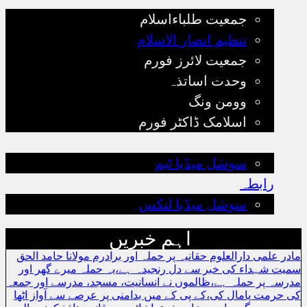
جمعیت طلباءاسلام
تنظیم انصار الاسلام
جمعیت لائرز فورم
وحدت اساتذہ
وومن ونگ
اسلامک ڈاکٹر فورم
رجسٹریشن
سوشل میڈیا ٹیم
رابطہ
سوشل میڈیا لنکس
اہم خبریں
مادر علمی دارالعلوم حقانیہ پر حملہ اور برادرم مولانا حامد الحق
سمیت شہداء کی خبر سے دل رنجیدہ ہے،یہ حملہ میرے گھر اور
مدرسہ پر حملہ ہے،ظالموں نے انسانیت، مسجد، مدرسے اور جمعہ
کی حرمت پامال کی،کے پی کے میں بدامنی پر عرصے سے آواز اٹھا