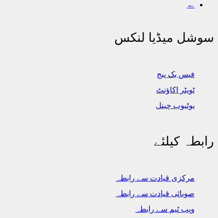
←
سوشل میڈیا لنکس
فیس بک پیج
ٹویٹر اکاؤنٹ
یوٹیوب چینل
رابطہ کیلئے
مرکزی قیادت سے رابطہ
صوبائی قیادت سے رابطہ
ویب ٹیم سے رابطہ