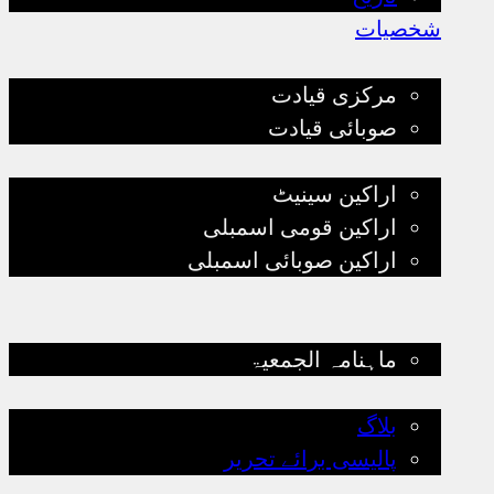
شخصیات
قیادت
مرکزی قیادت
صوبائی قیادت
پارلیمانی قیادت
اراکین سینیٹ
اراکین قومی اسمبلی
اراکین صوبائی اسمبلی
تنظیمی سرگرمیاں
کتب لائبریری
ماہنامہ الجمعیۃ
بلاگ
بلاگ
پالیسی برائے تحریر
ذیلی تنظیمات