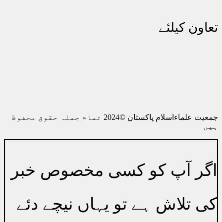
تعاون کیلئے
اکاؤنٹ نمبر 0010038512580016
الائیڈ بنک پارلیمنٹ ہاؤس برانچ 0756
رابطہ0514445039
جمعیت علماءاسلام پاکستان ©2024 تمام جملہ حقوق محفوظ
ہیں
اگر آپ کو کسی مخصوص خبر
کی تلاش ہے تو یہاں نیچے دئے