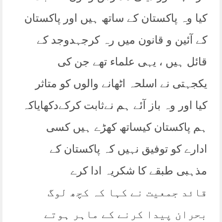
کیا وہ پاکستان کے ساتھ ہیں اور پاکستان
کے آئین و قانون میں رہ کرجہدوجد کے
قائل ہیں ، یہی علماء تھے جن کی
یکجہتی نے اسلحہ اٹھانے والوں کو متاثر
کیا اور وہ باز آئے ہم نےثابت کرکےدکھایاکہ
ہم پاکستان کیساتھ کھڑے ہیں کسی
ادارے کو توفیق نہیں کہ پاکستان کے
مذہبی طبقے کا شکریہ ادا کرے
قائد جمعیت نے کہا کہ کچھ لوگ
بحران پیدا کرنے کے ماہر ہوتے