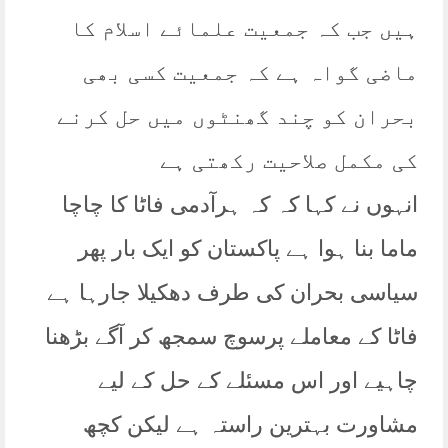
ہیں جب کہ جمعیت علمائے اسلام کا
ماضی گواہ ہے کہ جمعیت کسی بھی
بحران کو چند گھنٹوں میں حل کرنے
کی مکمل صلاحیت رکھتی ہے
انہوں نے کہا کہ کہ ہرآدمی فاٹا کا چاچا
ماما بنا ہوا ہے پاکستان کو ایک بار پھر
سیاسی بحران کی طرف دھکیلا جارہا ہے
فاٹا کے معاملے پرسوچ سمجھ کر آگے بڑھنا
چاہیے اور اس مسئلے کے حل کے لیے
مشاورت بہترین راستہ ہے لیکن کچھ