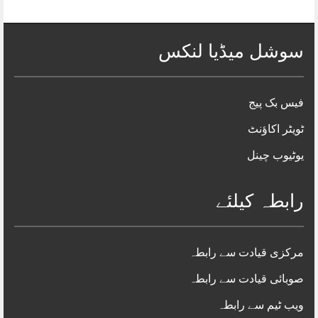
سوشل میڈیا لنکس
فیس بک پیج
ٹویٹر اکاؤنٹ
یوٹیوب چینل
رابطہ کیلئے
مرکزی قیادت سے رابطہ
صوبائی قیادت سے رابطہ
ویب ٹیم سے رابطہ