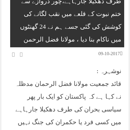
طرف دھکیلا جارہاہے،چور دروازے سے
ختم نبوت کے قلعے میں نقب لگانے کی
کوشش کی گئی جسے ہم نے 24 گھنٹوں
میں ناکام بنا دیا ، مولانا فضل الرحمن
09-10-2017
نوشہرہ :
قائد جمعیت مولانا فضل الرحمان مدظلہ
نے کہا ہے کہ پاکستان کو ایک بار پھر
سیاسی بحران کی طرف دھکیلا جارہاہے
میں کسی فرد یا حکمران کی جنگ نہیں