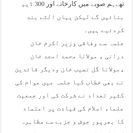
تھےہم صوبے میں کارخانے اور 300 ڈیم
بنائیں گے لیکن یہاں الٹے بند
کردئیے ہیں۔
جلسہ سے وفاقی وزیر اکرم خان
درانی ، مولانا محمد امجد خان
،مولانا گل نصیب خان ودیگر قائدین
نے بھی خطاب کیا جلسہ میں عوام کی
کثیر تعداد نے شرکت کی اور جمعیت
علماء اسلام کی قیادت پر اعتماد
کا بھرپور جوش و جزبے سے مظاہرہ