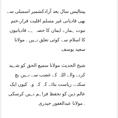
پینتالیس سال بعد آزادکشمیر اسمبلی سے
بھی قادیانی غیر مسلم اقلیت قرار،ختم
نبوت ہمارے ایمان کا حصہ ہے قادیانیوں
کا اسلام سے کوئی تعلق نہیں . مولانا
سعید یوسف
شیخ الحدیث مولانا سمیع الحق کو شہید
کرنے والے اللہ کے غضب سے نہیں بچ
سکتے، ریاست بتائے کہ کہ وہ کیوں ایک
عالم دین کو تحفظ فراہم نہیں کرسکی
. مولانا عبدالغفور حیدری