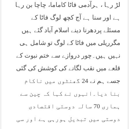
لڑ رہا ، ہرآدمی فاٹا کاماما، چاچا بن رہا
ہے اور سنا ہے آج کچھ لوگ فاٹا کے
مسئلے پردھرنا دینے اسلام آباد گئے ہیں
مگرریلی میں فاٹا کے لوگ تو شامل ہی
نہیں ہیں۔چور دروازے سے ختم نبوت کے
قلعے میں نقب لگانے کی کوشش کی گئی
جسے ہم نے 24 گھنٹوں میں ناکام
بنا دیا۔انہوں نے کہا کہ چین سے
ہماری 70 سالہ دوستی اقتصادی
دوستی میں تبدیل ہورہی ہے اور سی