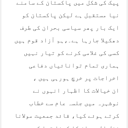
پیک کی شکل میں پاکستان کے سامنے
نیا مستقبل ہے لیکن پاکستان کو
ایک بار پھر سیاسی بحران کی طرف
دھکیلا جارہا ہے۔،ہم آزاد قوم ہیں
کسی کی غلامی کرنے کو تیار نہیں
ہماری تمام توانائیاں دفاعی
اخراجات پر خرچ ہورہی ہیں ،
ان خیالات کا اظہار انہوں نے
نوشہرہ میں جلسہ عام سے خطاب
کرتے ہوئے کیا، قائد جمعیت مولانا