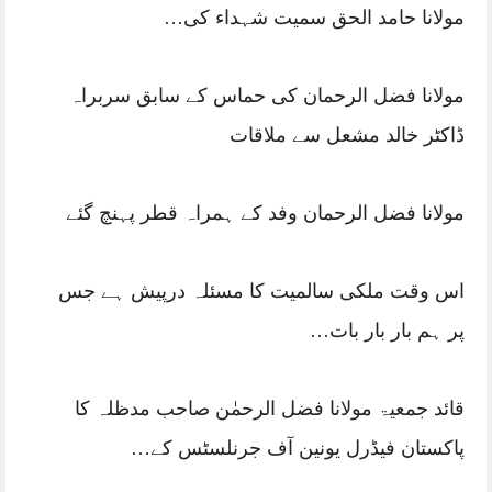
مولانا حامد الحق سمیت شہداء کی…
مولانا فضل الرحمان کی حماس کے سابق سربراہ
ڈاکٹر خالد مشعل سے ملاقات
مولانا فضل الرحمان وفد کے ہمراہ قطر پہنچ گئے
اس وقت ملکی سالمیت کا مسئلہ درپیش ہے جس
پر ہم بار بار بات…
قائد جمعیۃ مولانا فضل الرحمٰن صاحب مدظلہ کا
پاکستان فیڈرل یونین آف جرنلسٹس کے…