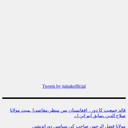
Tweets by juipakofficial
قائد جمعیت کا دورہ افغانستان پس منظر،مقاصد،اہمیت مولانا
صلاح الدین ،سابق ایم این اے
مولانا فضل الرحمن صاحب کی سیاسی دوراندیشی