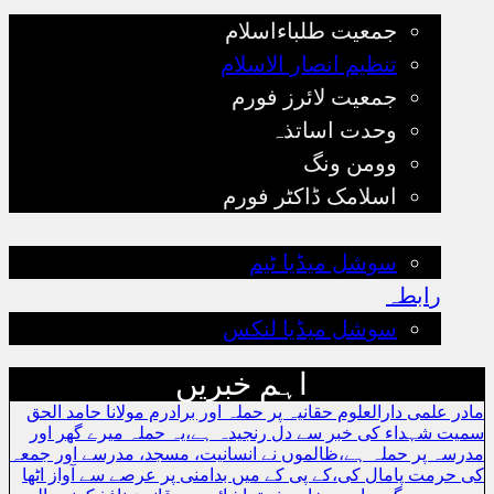
جمعیت طلباءاسلام
تنظیم انصار الاسلام
جمعیت لائرز فورم
وحدت اساتذہ
وومن ونگ
اسلامک ڈاکٹر فورم
رجسٹریشن
سوشل میڈیا ٹیم
رابطہ
سوشل میڈیا لنکس
اہم خبریں
مادر علمی دارالعلوم حقانیہ پر حملہ اور برادرم مولانا حامد الحق
سمیت شہداء کی خبر سے دل رنجیدہ ہے،یہ حملہ میرے گھر اور
مدرسہ پر حملہ ہے،ظالموں نے انسانیت، مسجد، مدرسے اور جمعہ
کی حرمت پامال کی،کے پی کے میں بدامنی پر عرصے سے آواز اٹھا