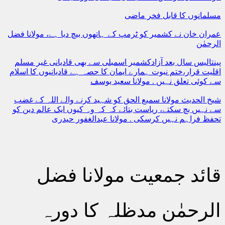
مسلمانوں کا قابل فخر ماضی
عمران خان نے کشمیر کو ٹرمپ کے ہاتھوں بیچ دیا ہے، مولانا فضل
الرحمٰن
پینتالیس سال بعد آزادکشمیر اسمبلی سے بھی قادیانی غیر مسلم
اقلیت قرار،ختم نبوت ہمارے ایمان کا حصہ ہے قادیانیوں کا اسلام
سے کوئی تعلق نہیں . مولانا سعید یوسف
شیخ الحدیث مولانا سمیع الحق کو شہید کرنے والے اللہ کے غضب
سے نہیں بچ سکتے، ریاست بتائے کہ کہ وہ کیوں ایک عالم دین کو
تحفظ فراہم نہیں کرسکی . مولانا عبدالغفور حیدری
قائد جمعیت مولانا فضل
الرحمٰن مدظلہ کا دورہ