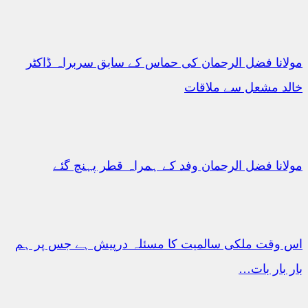
مولانا فضل الرحمان کی حماس کے سابق سربراہ ڈاکٹر
خالد مشعل سے ملاقات
مولانا فضل الرحمان وفد کے ہمراہ قطر پہنچ گئے
اس وقت ملکی سالمیت کا مسئلہ درپیش ہے جس پر ہم
بار بار بات…