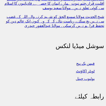
اقلیت قرار،ختم نبوت ہمارے ایمان کا حصہ ہے قادیانیوں کا اسلام
سے کوئی تعلق نہیں . مولانا سعید یوسف
شیخ الحدیث مولانا سمیع الحق کو شہید کرنے والے اللہ کے غضب
سے نہیں بچ سکتے، ریاست بتائے کہ کہ وہ کیوں ایک عالم دین کو
تحفظ فراہم نہیں کرسکی . مولانا عبدالغفور حیدری
سوشل میڈیا لنکس
فیس بک پیج
ٹویٹر اکاؤنٹ
یوٹیوب چینل
رابطہ کیلئے