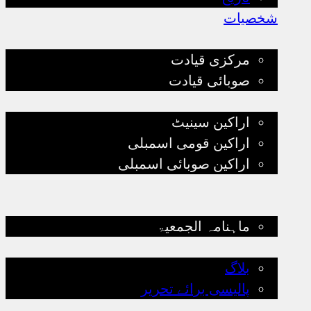
شخصیات
قیادت
مرکزی قیادت
صوبائی قیادت
پارلیمانی قیادت
اراکین سینیٹ
اراکین قومی اسمبلی
اراکین صوبائی اسمبلی
تنظیمی سرگرمیاں
کتب لائبریری
ماہنامہ الجمعیۃ
بلاگ
بلاگ
پالیسی برائے تحریر
ذیلی تنظیمات