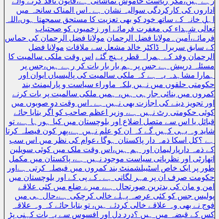
رہے ہیں،مگر ریاست خاموش تماشائی ہے،قانون نافذ کرنے والے
اداروں کی کارکردگی سوالیہ نشان ہے۔اس المناک سانحہ میں
اہل خانہ کے ساتھ خود کو بھی تعزیت کا مستحق سمجھتا ہوں،اللہ
تعالٰی شہداء کی مغفرت فرمائے اور زخمیوں کو صحتیاب
فرمائے،آمین۔مولانا فضل الرحمان
مولانا فضل الرحمان کی حماس
کے سابق سربراہ ڈاکٹر خالد مشعل سے ملاقات
مولانا فضل
الرحمان وفد کے ہمراہ قطر پہنچ گئے
اس وقت ملکی سالمیت کا
مسئلہ درپیش ہے جس پر ہم بار بار بات کر رہے ہیں،جس پر
ہمارا مشاہدہ یہ ہے کہ ملکی سالمیت کی پالیسیاں ایوان اور
حکومتی حلقوں میں نہیں بلکہ ماوراء سیاست و پارلیمنٹ بند
کمروں میں بنائی جارہی ہیں، ہمیں ملکی سالمیت پر بات کرنے
اور تجویز دینے کی اجازت بھی نہیں ہے۔اس وقت دو صوبوں میں
کوئی حکومتی رٹ نہیں ہے، وزیر اعظم صاحب کو اگر بتایا جائے
قبائل یا اس سے متصل اضلاع اور بلوچستان میں کیا ہورہا ہے، تو
شاید وہ یہی کہیں گے کہ ان کو علم نہیں ہے،پھر کون فیصلہ کرتا
ہے ؟کل اسکا ذمہ دار پاکستان ہوگا ،عوام کی نظر میں اس سب
کے ذمہ دارپارلیمان اور ہم ہیں،اس وقت ملک میں کوئی سویلین
اتھارٹی اور نظریاتی سیاست موجود نہیں ہے، پاکستان میں مکمل
طور پر ایک خاص اسٹیبلشمنٹ بند کمروں میں فیصلہ کرتی ہےاور
حکومت صرف ان پر مہر لگاتی ہے۔کے پی کے اور بلوچستان میں
امن و مان کی بدترین صورتحال ہے، میرے ضلع میں کئی علاقے
پولیس جس کو کئی عرصہ پہلے خالی کرچکی ہے،حال ہی میں
فوج نے بھی وہ علاقے خالی کردئے ہیں، تو بتایا جائے کہ وہ علاقہ
کس کے قبضہ میں ہیں ؟درد دل اور افسوس سے یہ بات کہنی پڑ