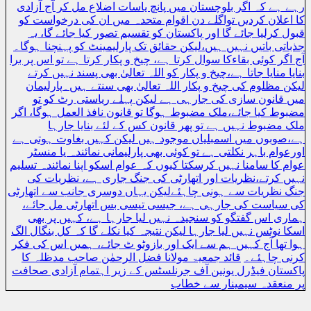
رہے ہے کہ اگر بلوچستان میں پانچ یاسات اضلاع مل کر آج آزادی
کا اعلان کردیں تواگلے دن اقوام متحدہ میں ان کی درخواست کو
قبول کرلیا جائے گا اور پاکستان کو تقسیم تصور کیا جائے گا، یہ
جذباتی باتیں نہیں ہیں،لیکن حقائق تک پارلیمینٹ کو پہنچنا ہوگا۔
آج اگر کوئی بقاءکا سوال کرتا ہے، چیخ و پکار کرتا ہے تو اس پر برا
بنایا منایا جاتا ہے،چیخ و پکار کو اللہ تعالیٰ بھی پسند نہیں کرتے
لیکن مظلوم کی چیخ و پکار اللہ تعالیٰ بھی سنتے ہیں۔پارلیمان
میں قانون سازی کی جارہی ہے لیکن پہلے ریاستی رٹ کو تو
مضبوط کیا جائے،ملک مضبوط ہوگا تو قانون نافذ العمل ہوگا، اگر
ملک مضبوط نہیں ہے تو پھر قانون کس کے لئے بنایا جارہا
ہے،صوبوں میں اسمبلیاں موجود ہیں لیکن کہیں بغاوت ہوتی ہے
اورعوام باہر نکلتی ہے تو کوئی بھی پارلیمانی نمائندہ یا منسٹر
عوام کا سامنا نہیں کرسکتا کیوں کہ عوام اسکو اپنا نمائندہ تسلیم
نہیں کرتے،نظریات اور اتھارٹی کی جنگ جاری ہے، نظریات کی
جنگ نظریات سے ہونی چاہئےلیکن یہاں دوسری جانب سے اتھارٹی
کی سیاست کی جارہی ہے، جیسی تیسی بس اتھارٹی مل جائے،
ہماری اس گفتگو کو سنجیدہ نہیں لیا جارہا ہے، کہیں پر بھی
اسکا نوٹس نہیں لیا جارہا لیکن نتیجہ کیا نکلے گا کہ کل بنگال الگ
ہوا تھا آج کہیں ہم سے ایک اور بازوٹو ٹ جائے، ہمیں اس کی فکر
کرنی چاہئے۔
قائد جمعیۃ مولانا فضل الرحمٰن صاحب مدظلہ کا
پاکستان فیڈرل یونین آف جرنلسٹس کے زیر اہتمام آزادی صحافت
پر منعقدہ سیمینار سے خطاب