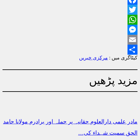
Facebook
Twitter
WhatsApp
Messenger
Email
کیٹاگری میں :
مرکزی خبریں
Share
مزید پڑھیں
مادر علمی دارالعلوم حقانیہ پر حملہ اور برادرم مولانا حامد
الحق سمیت شہداء کی…