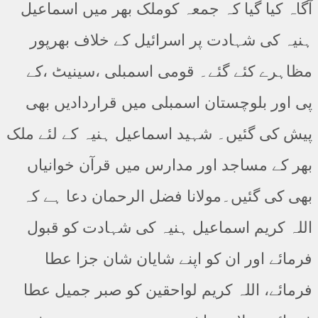
آگاہ کیا گیا کہ جمعہ کوملک بھر میں اسماعیل
ہنیہ کی شہادت پر اسرائیل کے خلاف بھرپور
مظاہرے کئے گئے۔ قومی اسمبلی ،سینیٹ ،کے
پی اور بلوچستان اسمبلی میں قراردادیں بھی
پیش کی گئیں۔ شہید اسماعیل ہنیہ کے لئے ملک
بھر کے مساجد اور مدارس میں قرآن خوانیاں
بھی کی گئیں۔مولانا فضل الرحمان دعا ہے کہ
اللہ کریم اسماعیل ہنیہ کی شہادت کو قبول
فرمائے اور ان کو اپنے شایان شان جزا عطا
فرمائے، اللہ کریم لواحقین کو صبر جمیل عطا