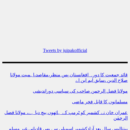
Tweets by juipakofficial
قائد جمعیت کا دورہ افغانستان پس منظر،مقاصد،اہمیت مولانا
صلاح الدین ،سابق ایم این اے
مولانا فضل الرحمن صاحب کی سیاسی دوراندیشی
مسلمانوں کا قابل فخر ماضی
عمران خان نے کشمیر کو ٹرمپ کے ہاتھوں بیچ دیا ہے، مولانا فضل
الرحمٰن
پینتالیس سال بعد آزادکشمیر اسمبلی سے بھی قادیانی غیر مسلم