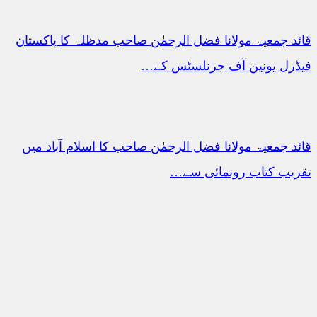
قائد جمعیۃ مولانا فضل الرحمٰن صاحب مدظلہ کا پاکستان
فیڈرل یونین آف جرنلسٹس کے…
قائد جمعیۃ مولانا فضل الرحمٰن صاحب کا اسلام آباد میں
تقریب کتاب رونمائی سے…