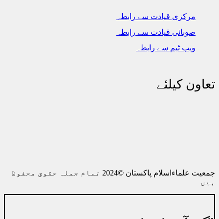
مرکزی قیادت سے رابطہ
صوبائی قیادت سے رابطہ
ویب ٹیم سے رابطہ
تعاون کیلئے
اکاؤنٹ نمبر 0010038512580016
الائیڈ بنک پارلیمنٹ ہاؤس برانچ 0756
رابطہ0514445039
جمعیت علماءاسلام پاکستان ©2024 تمام جملہ حقوق محفوظ
ہیں