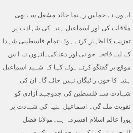
انہوں نے حماس رہنما خالد مشعل سے بھی
ملاقات کی اور اسماعیل ہنیہ کی شہادت پر
تعزیت کا اظہار کرتے ہوئے تمام فلسطینی شہدا
کے لیے فاتحہ خوانی اور دعا کی۔انہوں نے ا س
موقع پر گفتگو کرتے ہوئے کہا کہ شہید اسماعیل
ہنیہ کا خون رائیگاں نہیں جائے گا۔ ان کی
شہادت سے فلسطین کی جدوجہد آزادی کو
تقویت ملے گی۔ اسماعیل ہنیہ کی شہادت پر
پورا عالم اسلام افسردہ ہے۔مولانا فضل
الرحمن نے کہا کہ مسجد اقصی کو صہیونی