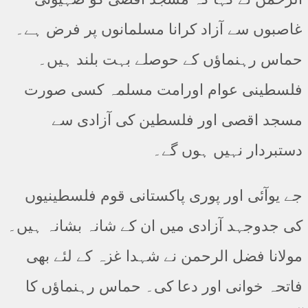
غاصبوں سے آزاد کرانا مسلمانوں پر فرض ہے۔
حماس رہنماؤں کے حوصلے بہت بلند ہیں۔
فلسطینی عوام اورامت مسلمہ کسی صورت
مسجد اقصی اور فلسطین کی آزادی سے
دستبردار نہیں ہوں گے۔
جے یوآئی اور پوری پاکستانی قوم فلسطینیوں
کی جدوجہد آزادی میں ان کے شانہ بشانہ ہیں۔
مولانا فضل الرحمن نے شہدا غزہ کے لئے بھی
فاتحہ خوانی اور دعا کی۔ حماس رہنماؤں کا