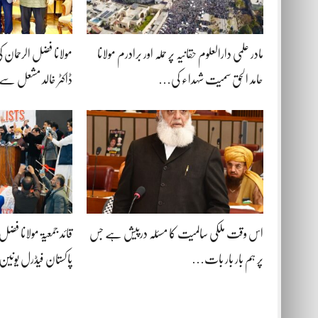
مادر علمی دارالعلوم حقانیہ پر حملہ اور برادرم مولانا
مولانا فضل الرحمان 
حامد الحق سمیت شہداء کی…
ڈاکٹر خالد مشعل سے
اس وقت ملکی سالمیت کا مسئلہ درپیش ہے جس
قائد جمعیۃ مولانا فض
پر ہم بار بار بات…
پاکستان فیڈرل یو