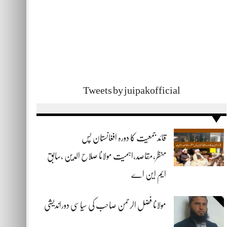
Tweets by juipakofficial
قائد جمعیت کا دورہ افغانستان پس
منظر،مقاصد،اہمیت مولانا صلاح الدین ،سابق
ایم این اے
مولانا فضل الرحمن صاحب کی سیاسی دوراندیشی