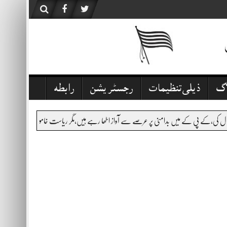
اگ
ذیلی تنظیمات
رجسٹریشن
رابطہ
ے آواز اٹھا رہے ہیں،مگر ریاست خاموش تماشائی ہے،قانون نافذ کرنے والے اداروں کی کارکردگی سوال