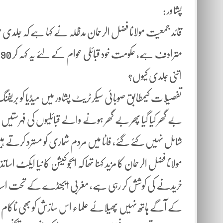
پشاور :
قائد جمعیت مولانا فضل الرحمان مدظلہ نے کہا ہے کہ جلدی م
م
اتنی جلدی کیوں؟
تفصیلات کیمطابق صوبائی سیکرٹریٹ پشاور میں میڈیا کو بریفنگ 
بے گھر کیا گیا پھر بے گھر ہونے والے قبائلیوں کی فہرستی
شامل نہیں کئے گئے، فاٹا میں مردم شماری کو مسترد کرتے 
مولانا فضل الرحمان کا مزید کہنا تھا کہ ایجوکیشن کا نیا ایکٹ 
خریدنے کی کوشش کر رہی ہے، مغربی ایجنڈے کے تحت اساتذ
کے آگے ہاتھ نہیں پھیلائے علماء اس سازش کو بھی ناکام