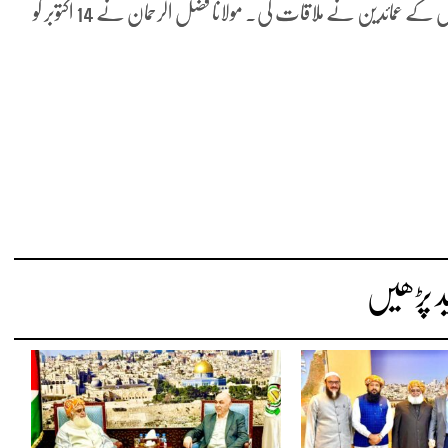
اس سے قبل مولانا فضل الرحمان سے فاٹا کی مختلف ایجنسیوں کے عمائدین نے ملاقات کی۔ مولانا فضل الرحمان نے 14 اکتوبر کو
د پڑھیں