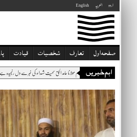
Skip
اردو
العربیہ
English
to
content
صفحہ اول
تعارف
شخصیات
قیادت
پا
اہم خبریں
رادرم مولانا حامد الحق سمیت شہداء کی خبر سے دل رنجیدہ ہے،یہ حملہ میرے گھر اور مدرسہ پر حملہ