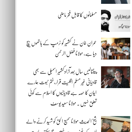
مسلمانوں کا قابل فخر ماضی
عمران خان نے کشمیر کو ٹرمپ کے ہاتھوں بیچ
دیا ہے، مولانا فضل الرحمٰن
پینتالیس سال بعد آزادکشمیر اسمبلی سے بھی
قادیانی غیر مسلم اقلیت قرار،ختم نبوت ہمارے
ایمان کا حصہ ہے قادیانیوں کا اسلام سے کوئی
تعلق نہیں . مولانا سعید یوسف
شیخ الحدیث مولانا سمیع الحق کو شہید کرنے والے
اللہ کے غضب سے نہیں بچ سکتے، ریاست