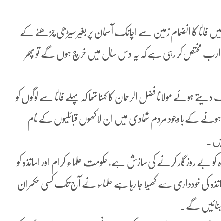
یں فاٹا کا انضمام زمین سے اچانک آسمان پر بغیر سیڑھی چڑھنے کے
ترادف ہے، حکومت خود قبائلی عوام کے لئے یہ کہہ کر 90 ارب مختص کر رہی ہے کہ یہ دس سال میں خرچ ہوں گے تو پھر
دیتے ہوئے مولانا فضل الرحمان کا کہنا تھا کہ پہلے فاٹا سے لوگوں کو
ں ہونے کے باوجود مردم شمادی میں ان لاکھوں قبائلیوں کے نام
ہیں۔
اساتذہ کو بے روزگار کرنے کی سازش ہے، حکومت علماء کرام اور اساتذہ کو
ہ کی خودداری سے کھیلا جا رہا ہے علماء نے آج تک کسی حکمران
 بنائیں گے۔