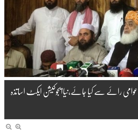
وامی رائے سے کیا جائے،نیاایجوکیشن ایکٹ اساتذہ