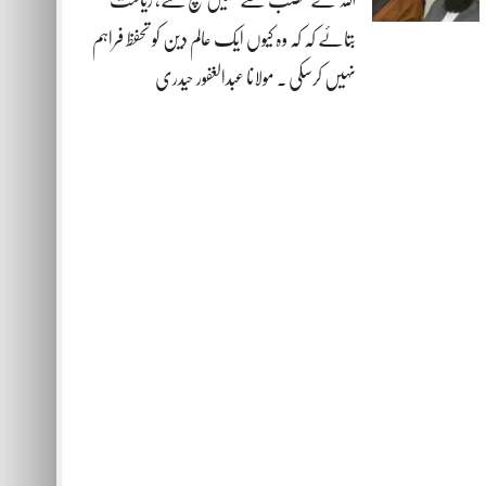
بتائے کہ کہ وہ کیوں ایک عالم دین کو تحفظ فراہم
نہیں کرسکی . مولانا عبدالغفور حیدری