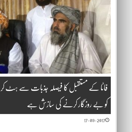
فاٹا کے مستقبل کا فیصلہ جذبات سے ہٹ کر ع
کو بے روزگار کرنے کی سازش ہے
17-09-2017