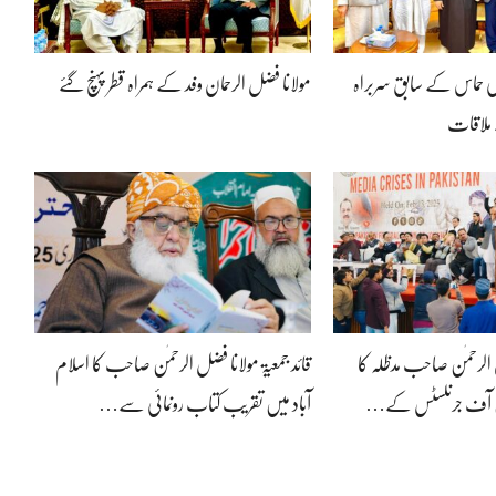
کی حماس کے سابق سربراہ
مولانا فضل الرحمان وفد کے ہمراہ قطر پہنچ گئے
 ملاقات
ل الرحمٰن صاحب مدظلہ کا
قائد جمعیۃ مولانا فضل الرحمٰن صاحب کا اسلام
نین آف جرنلسٹس کے…
آباد میں تقریب کتاب رونمائی سے…