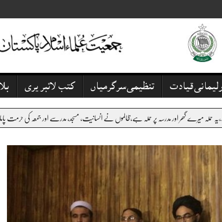
رلیمانی قیادت
تنظیمی سرگرمیاں
کتب لائبریری
بل
 ہے،ظالموں نے انسانیت، مسجد، مدرسے اور جمعہ کی حرمت پامال کی،کے پی کے میں بدامنی پر عرصے س