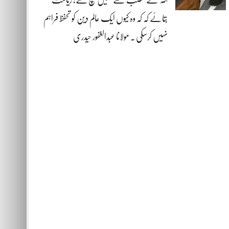
بتائے کہ کہ وہ کیوں ایک عالم دین کو تحفظ فراہم
نہیں کرسکی . مولانا عبدالغفور حیدری