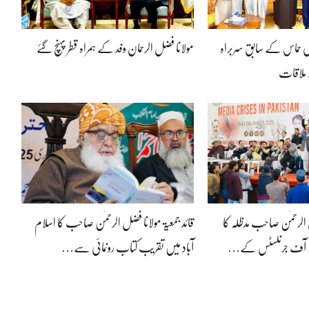
کی حماس کے سابق سربراہ
مولانا فضل الرحمان وفد کے ہمراہ قطر پہنچ گئے
 ملاقات
ل الرحمٰن صاحب مدظلہ کا
قائد جمعیۃ مولانا فضل الرحمٰن صاحب کا اسلام
نین آف جرنلسٹس کے…
آباد میں تقریب کتاب رونمائی سے…