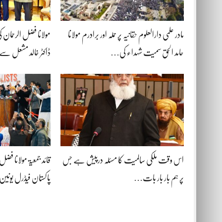
مادر علمی دارالعلوم حقانیہ پر حملہ اور برادرم مولانا
مولانا فضل الرحمان 
حامد الحق سمیت شہداء کی…
ڈاکٹر خالد مشعل سے
اس وقت ملکی سالمیت کا مسئلہ درپیش ہے جس
قائد جمعیۃ مولانا فض
پر ہم بار بار بات…
پاکستان فیڈرل یو