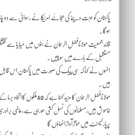
پاکستان کو عزت دینے کی بجائے امریکا نے رسوائی سے دو چار ک
ہوگا.
قائد جمعیت مولانافضل الرحمان نے بنوں میں میڈیا سے گف
مستقبل کے بارے میں سوچیں۔
انہوں نے کہا کہ سی پیک کی صورت میں پاکستان اس قابل ہوا 
ہیں۔
مولانافضل الرحمان کا مزید ک
خاموش ہیں،مسلمانوں کی نسل کشی ہورہی ہے،عالمی براد
پرپارلیمنٹ میں مؤثرآوازاٹھاؤں گا