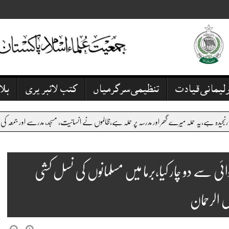
رلیمانی قیادت
تنظیمی سرگرمیاں
کتب لائبریری
بل
رے گھر اور مدرسہ پر حملہ ہے،ظالموں نے انسانیت، مسجد، مدرسے اور جمعہ کی حرمت پامال کی،کے پی 
ی سے دو چار کیا،برما میں مسلمانوں کی نسل کشی
ل الرحمان