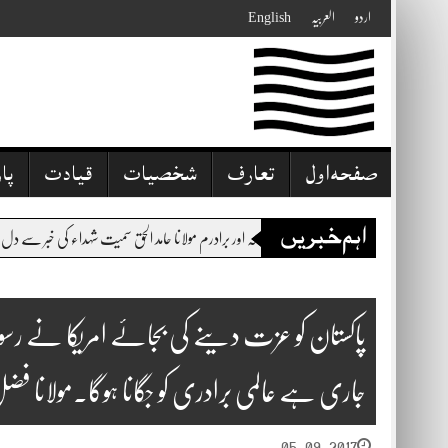
Skip
اردو
العربیہ
English
to
content
صفحہ اول
تعارف
شخصیات
قیادت
پا
اہم خبریں
لوم حقانیہ پر حملہ اور برادرم مولانا حامد الحق سمیت شہداء کی خبر سے دل رنجیدہ ہے،یہ حملہ می
پاکستان کو عزت دینے کی بجائے امریکا نے رسوائ
جاری ہے عالمی برادری کو جگانا ہوگا۔مولانا فض
05-09-2017