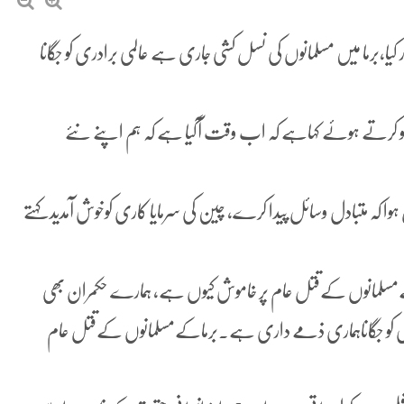
یا،برما میں مسلمانوں کی نسل کشی جاری ہے عالمی برادری کو جگانا
تگو کرتے ہوئے کہاہے کہ اب وقت آگیا ہے کہ ہم اپنے نئے
کہ متبادل وسائل پیدا کرے، چین کی سرمایا کاری کوخوش آمدید کہتے
ہنا ہے کہ 40ملکوں کااتحاد برما کےمسلمانوں کےقتل عام پر خاموش کیوں ہے، ہمارے حکمران بھی
ری کو جگاناہماری ذمے داری ہے۔برماکےمسلمانوں کےقتل عام