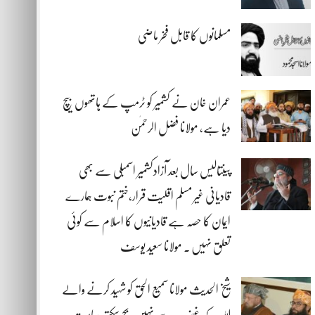
مسلمانوں کا قابل فخر ماضی
عمران خان نے کشمیر کو ٹرمپ کے ہاتھوں بیچ
دیا ہے، مولانا فضل الرحمٰن
پینتالیس سال بعد آزادکشمیر اسمبلی سے بھی
قادیانی غیر مسلم اقلیت قرار،ختم نبوت ہمارے
ایمان کا حصہ ہے قادیانیوں کا اسلام سے کوئی
تعلق نہیں . مولانا سعید یوسف
شیخ الحدیث مولانا سمیع الحق کو شہید کرنے والے
اللہ کے غضب سے نہیں بچ سکتے، ریاست