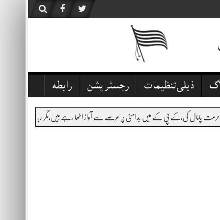
اگ
ذیلی تنظیمات
رجسٹریشن
رابطہ
کے میں بدامنی پر عرصے سے آواز اٹھا رہے ہیں،مگر ریاست خاموش تماشائی ہے،قانون نافذ کرنے والے