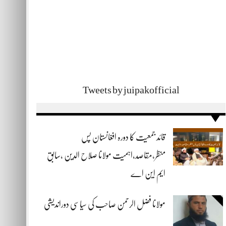
Tweets by juipakofficial
قائد جمعیت کا دورہ افغانستان پس
منظر،مقاصد،اہمیت مولانا صلاح الدین ،سابق
ایم این اے
مولانا فضل الرحمن صاحب کی سیاسی دوراندیشی