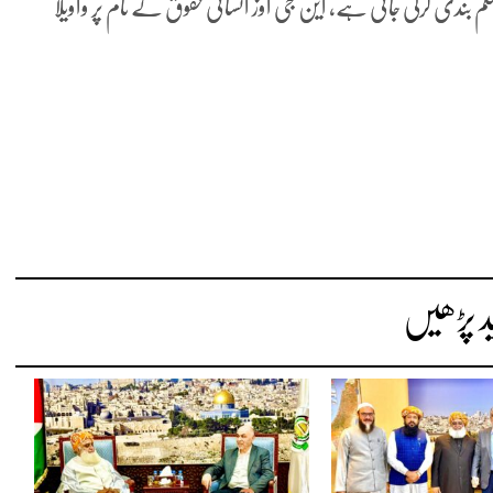
بندی کرلی جاتی ہے، این جی اوز انسانی حقوق کے نام پر واویلا
د پڑھیں