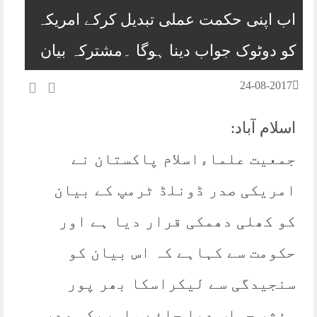
اب اپنی حکمت عملی تبدیل کرکے امریکہ
کو دوٹوک جواب دینا ہوگا ۔مشترکہ بیان
24-08-2017
اسلام آباد:
جمعیت علماءاسلام پاکستان نے
امریکی صدر ڈونلڈ ٹرمپ کے بیان
کو کھلی دھمکی قرار دیا ہے اور
حکومت سے کہاہے کہ اس بیان کو
سنجیدگی سے لیکراسکا بھر پور
مؤثر جواب دیا جائے ،امریکی صدر