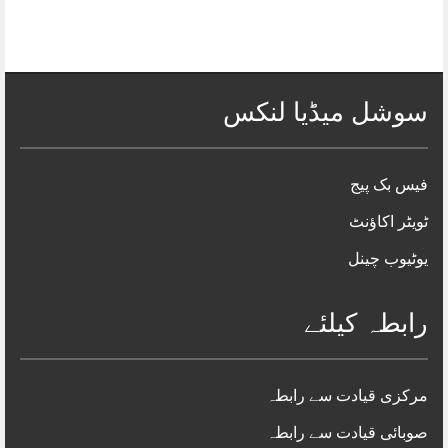
سوشل میڈیا لنکس
فیس بک پیج
ٹویٹر اکاؤنٹ
یوٹیوب چینل
رابطہ کیلئے
مرکزی قیادت سے رابطہ
صوبائی قیادت سے رابطہ