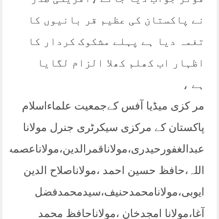
نے پاکستان کی عظیم قر بانیوں کا
تغمہ دیا ہے پہلے مشکوک کردار کا
اظہار اب کھلم کھلا الزام لگایا
ہے ،
مر کزی میڈیا آفس کےجمعیت علماءاسلام
پاکستان کے مرکزی سیکرٹری جنرل مولانا
عبدالغفورحیدری،مولاناقمرالدین،مولاناعصمت
اللہ،حافظ حسین احمد ،مولاناصلاح الدین
ایوبی،مولانامحمدحنیف،سیدمحمدفضل
آغا،مولانا امجدخان ،مولاناحافظ محمد