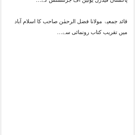
پاکستان فیڈرل یونین آف جرنلسٹس کے…
قائد جمعیۃ مولانا فضل الرحمٰن صاحب کا اسلام آباد
میں تقریب کتاب رونمائی سے…