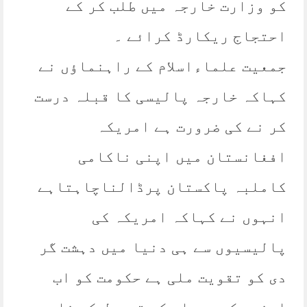
کو وزارت خارجہ میں طلب کر کے
احتجاج ریکارڈ کرائے ۔
جمعیت علماءاسلام کے راہنماؤں نے
کہاکہ خارجہ پالیسی کا قبلہ درست
کر نے کی ضرورت ہے امریکہ
افغانستان میں اپنی ناکامی
کاملبہ پاکستان پرڈالناچاہتاہے
انہوں نے کہاکہ امریکہ کی
پالیسیوں سے ہی دنیا میں دہشت گر
دی کو تقویت ملی ہے حکومت کو اب