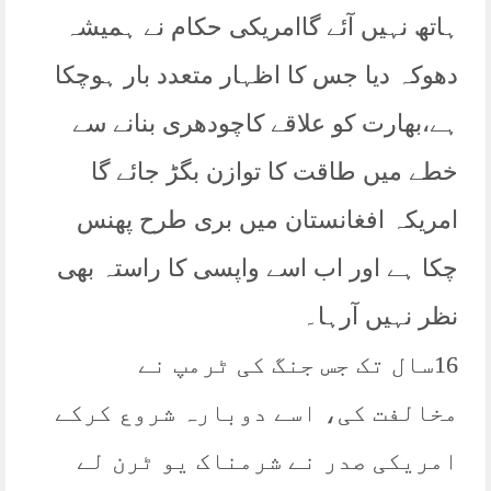
ہاتھ نہیں آئے گاامریکی حکام نے ہمیشہ
دھوکہ دیا جس کا اظہار متعدد بار ہوچکا
ہے،بھارت کو علاقے کاچودھری بنانے سے
خطے میں طاقت کا توازن بگڑ جائے گا
امریکہ افغانستان میں بری طرح پھنس
چکا ہے اور اب اسے واپسی کا راستہ بھی
نظر نہیں آرہا۔
16سال تک جس جنگ کی ٹرمپ نے
مخالفت کی، اسے دوبارہ شروع کرکے
امریکی صدر نے شرمناک یو ٹرن لے