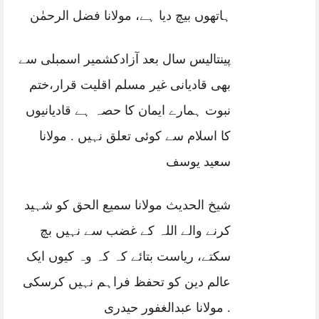
ہاتھوں بیچ دیا ہے، مولانا فضل الرحمٰن
پینتالیس سال بعد آزادکشمیر اسمبلی سے
بھی قادیانی غیر مسلم اقلیت قرار،ختم
نبوت ہمارے ایمان کا حصہ ہے قادیانیوں
کا اسلام سے کوئی تعلق نہیں . مولانا
سعید یوسف
شیخ الحدیث مولانا سمیع الحق کو شہید
کرنے والے اللہ کے غضب سے نہیں بچ
سکتے، ریاست بتائے کہ کہ وہ کیوں ایک
عالم دین کو تحفظ فراہم نہیں کرسکی
. مولانا عبدالغفور حیدری