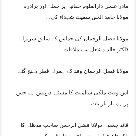
مادر علمی دارالعلوم حقانیہ پر حملہ اور برادرم
مولانا حامد الحق سمیت شہداء کی…
مولانا فضل الرحمان کی حماس کے سابق سربراہ
ڈاکٹر خالد مشعل سے ملاقات
مولانا فضل الرحمان وفد کے ہمراہ قطر پہنچ گئے
اس وقت ملکی سالمیت کا مسئلہ درپیش ہے جس
پر ہم بار بار بات…
قائد جمعیۃ مولانا فضل الرحمٰن صاحب مدظلہ کا