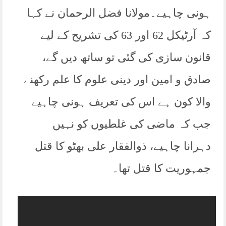
سے اتھارٹی کی سیاست کی جارہی ہے، جیسی تیسی
ہونی چاہیے۔مولانا فضل الرحمان نے کہا
بس اتھارٹی مل جائے، ہماری اس گفتگو کو سنجیدہ نہیں
لیا جارہا ہے، کہیں پر بھی اسکا نوٹس نہیں لیا جارہا
لیکن نتیجہ کیا نکلے گا کہ کل بنگال الگ ہوا تھا آج کہیں
کہ آرٹیکل 62 اور 63 کی تشریح کے لیے
ہم سے ایک اور بازوٹو ٹ جائے، ہمیں اس کی فکر کرنی
چاہئے۔
قانون سازی کی گئی تو ساتھ دیں گے،
قائد جمعیۃ مولانا فضل الرحمٰن صاحب مدظلہ کا
پاکستان فیڈرل یونین آف جرنلسٹس کے زیر اہتمام آزادی
صادق و امین اور دینی علوم کا علم رکھنے
صحافت پر منعقدہ سیمینار سے خطاب
والا کون ہے اس کی تعریف ہونی چاہیے
جب کہ ماضی کی غلطیوں کو نہیں
دہرانا چاہیے، ذوالفقار علی بھٹو کا قتل
جمہوریت کا قتل تھا۔