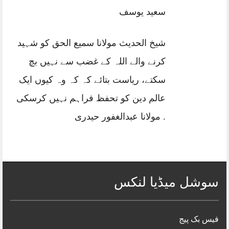
سعید یوسف
شیخ الحدیث مولانا سمیع الحق کو شہید
کرنے والے اللہ کے غضب سے نہیں بچ
سکتے، ریاست بتائے کہ کہ وہ کیوں ایک
عالم دین کو تحفظ فراہم نہیں کرسکی
. مولانا عبدالغفور حیدری
سوشل میڈیا لنکس
فیس بک پیج