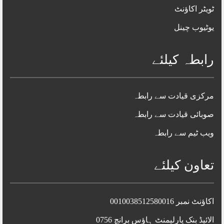
ٹویٹر اکاؤنٹ
یوٹیوب چینل
رابطہ کیلئے
مرکزی قیادت سے رابطہ
صوبائی قیادت سے رابطہ
ویب ٹیم سے رابطہ
تعاون کیلئے
اکاؤنٹ نمبر 0010038512580016
الائیڈ بنک پارلیمنٹ ہاؤس برانچ 0756