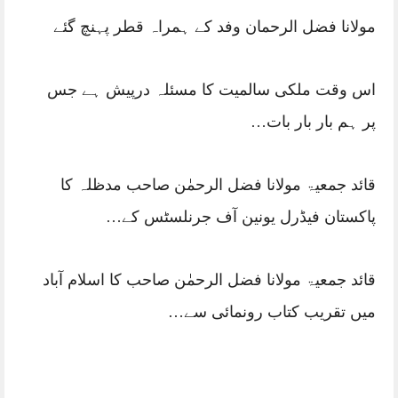
مولانا فضل الرحمان وفد کے ہمراہ قطر پہنچ گئے
اس وقت ملکی سالمیت کا مسئلہ درپیش ہے جس
پر ہم بار بار بات…
قائد جمعیۃ مولانا فضل الرحمٰن صاحب مدظلہ کا
پاکستان فیڈرل یونین آف جرنلسٹس کے…
قائد جمعیۃ مولانا فضل الرحمٰن صاحب کا اسلام آباد
میں تقریب کتاب رونمائی سے…