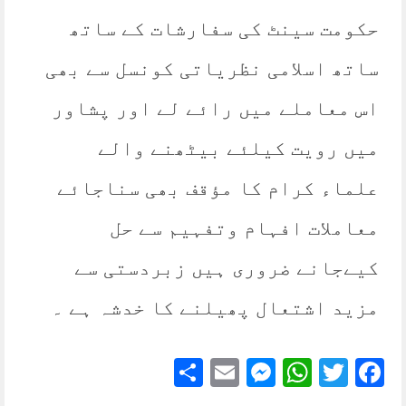
حکومت سینٹ کی سفارشات کے ساتھ
ساتھ اسلامی نظریاتی کونسل سے بھی
اس معاملے میں رائے لے اور پشاور
میں رویت کیلئے بیٹھنے والے
علماء کرام کا مؤقف بھی سناجائے
معاملات افہام وتفہیم سے حل
کیےجانے ضروری ہیں زبردستی سے
مزید اشتعال پھیلنے کا خدشہ ہے ۔
Share
Messenger
Email
WhatsApp
Twitter
Facebook