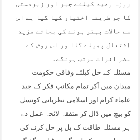
روزہ وعید کیلئے جبر اور زبردستی
کا جو طریقہ اختیار کیا گیا ہے اس
سے حالات بہتر ہونے کی بجائے مزید
اشتعال پھیلے گاا ور اس روش کے
مضر اثرات مرتب ہونگے۔
مسئلہ کے حل کیلئے وفاقی حکومت
میدان میں آکر تمام مکاتب فکر کے جید
علماء کرام اور اسلامی نظریاتی کونسل
کو بیچ میں ڈال کر متفقہ لائحہ عمل دے
ہر مسئلہ طاقت کے بل پر حل کرنے کی