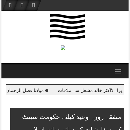
Skip
to
content
Toggle
navigation
مولانا فضل الرحمان وفد کے ہمراہ قطر پہنچ گئے
اس وقت
متفقہ روزہ وعید کیلئے حکومت سینٹ
کی سفارشات کے ساتھ ساتھ اسلامی