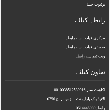
یوٹیوب چینل
رابطہ کیلئے
مرکزی قیادت سے رابطہ
صوبائی قیادت سے رابطہ
ویب ٹیم سے رابطہ
تعاون کیلئے
اکاؤنٹ نمبر 0010038512580016
الائیڈ بنک پارلیمنٹ ہاؤس برانچ 0756
رابطہ0514445039