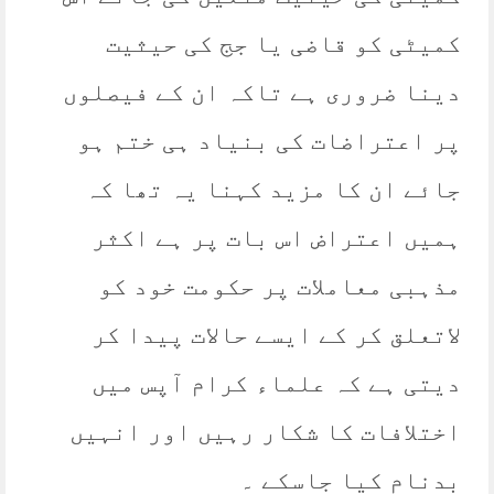
کمیٹی کو قاضی یا جج کی حیثیت
دینا ضروری ہے تاکہ ان کے فیصلوں
پر اعتراضات کی بنیاد ہی ختم ہو
جائے ان کا مزید کہنا یہ تھا کہ
ہمیں اعتراض اس بات پر ہے اکثر
مذہبی معاملات پر حکومت خود کو
لاتعلق کر کے ایسے حالات پیدا کر
دیتی ہے کہ علماء کرام آپس میں
اختلافات کا شکار رہیں اور انہیں
بدنام کیا جاسکے ۔