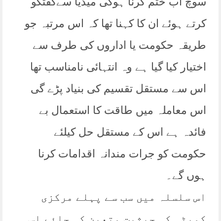
سوچ اب ختم کرنا ہوگی میڈیا سےگفتگو
کرتے ہوئے ان کا کہنا تھا کہ اس مرتبہ جو
طریقہ حکومت یا اداروں کی طرف سے
اختیار کیا گیا ہے وہ انتہائی نامناسب تھا
اس سے مستقل تقسیم کی بنیاد پڑے گی
اس معاملہ میں طاقت کا استعمال بے
فائدہ ہے اس کے مستقل حل کیلئے
حکومت کو جرات مندانہ اقدامات کرنا
ہوں گے۔
اس سلسلہ میں سب سے پہلے مرکزی
کمیٹی کی حیثیت متعین کی جائے اس