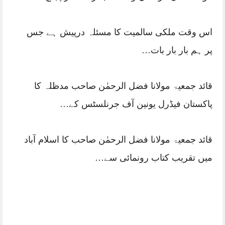
اس وقت ملکی سالمیت کا مسئلہ درپیش ہے جس
پر ہم بار بار بات…
قائد جمعیۃ مولانا فضل الرحمٰن صاحب مدظلہ کا
پاکستان فیڈرل یونین آف جرنلسٹس کے…
قائد جمعیۃ مولانا فضل الرحمٰن صاحب کا اسلام آباد
میں تقریب کتاب رونمائی سے…