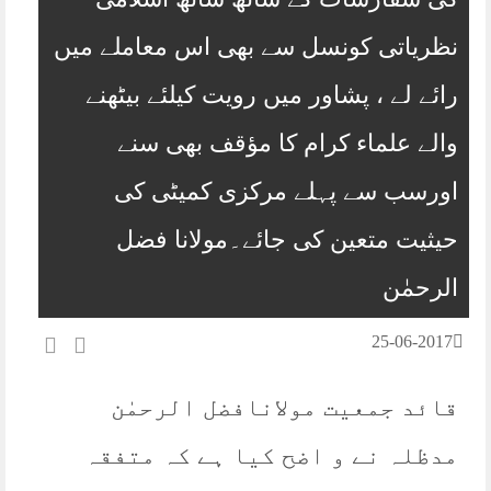
نظریاتی کونسل سے بھی اس معاملے میں
رائے لے ، پشاور میں رویت کیلئے بیٹھنے
والے علماء کرام کا مؤقف بھی سنے
اورسب سے پہلے مرکزی کمیٹی کی
حیثیت متعین کی جائے۔مولانا فضل
الرحمٰن
25-06-2017
قائد جمعیت مولانافضل الرحمٰن
مدظلہ نے و اضح کیا ہے کہ متفقہ