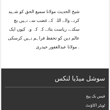
شیخ الحدیث مولانا سمیع الحق کو شہید
کرنے والے اللہ کے غضب سے نہیں بچ
سکتے، ریاست بتائے کہ کہ وہ کیوں ایک
عالم دین کو تحفظ فراہم نہیں کرسکی
. مولانا عبدالغفور حیدری
سوشل میڈیا لنکس
فیس بک پیج
ٹویٹر اکاؤنٹ