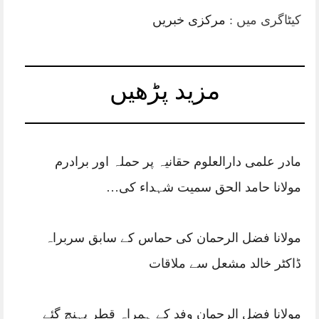
کیٹاگری میں :
مرکزی خبریں
مزید پڑھیں
مادر علمی دارالعلوم حقانیہ پر حملہ اور برادرم
مولانا حامد الحق سمیت شہداء کی…
مولانا فضل الرحمان کی حماس کے سابق سربراہ
ڈاکٹر خالد مشعل سے ملاقات
مولانا فضل الرحمان وفد کے ہمراہ قطر پہنچ گئے