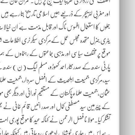
آصف علی زرداری تقریباََ ایک پیج پر ہیں۔عمران خان نے گ
اور مغربی لٹریچر کے ذریعے ہمیں اسلامی تاریخ بتا رہے ہی
جملوں کا استعمال افسوس ناک اور قابل مذمت ہےَ ان خیالات
یٹری جنرل متحدہ مجلس عمل کےمرکزی سیکرٹری اطلاعات شاہ 
موقع پر مختلف سیاسی اور مذہبی جماعتوں کے رہنماوں کے ہ
پارٹی سندھ کے صدر نثار احمد کھوڑو، مسلم لیگ ( ن ) سندھ 
سید،مرکزی جمیعت اہلحدیث کے افضل سردار،جمعیت علماءاسلام 
عثمان،جمعیت علماءپاکستان کے مستقیم نورانی اور دیگر بھی 
کے چیئرمین سید مصطفی کمال اور صدر انیس قائم خانی نے بھ
تشکر کیا۔مولا نا فضل الرحمن نے کہاکہ عید کا موقع پوری ا