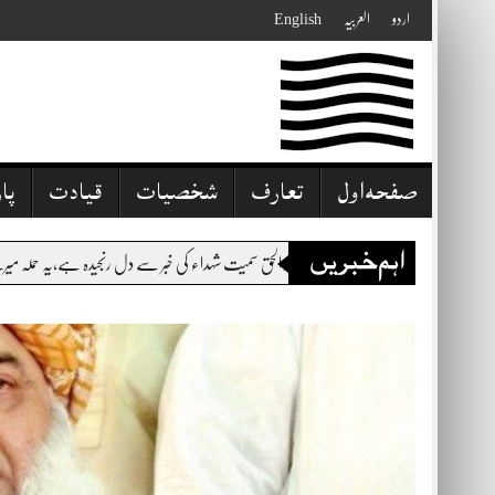
Skip
اردو
العربیہ
English
to
content
صفحہ اول
تعارف
شخصیات
قیادت
پا
اہم خبریں
اء کی خبر سے دل رنجیدہ ہے،یہ حملہ میرے گھر اور مدرسہ پر حملہ ہے،ظالموں نے انسانیت، مسجد، مد