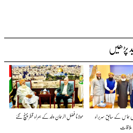
د پڑھیں
کی حماس کے سابق سربراہ
مولانا فضل الرحمان وفد کے ہمراہ قطر پہنچ گئے
 ملاقات