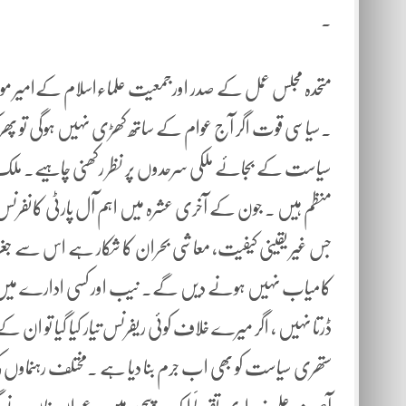
.
متحدہ مجلس عمل کے صدر اورجمعیت علماءاسلام کےامیر مو
۔سیاسی قوت اگر آج عوام کے ساتھ کھڑی نہیں ہوگی تو پھر 
سیاست کے بجائے ملکی سرحدوں پر نظر رکھنی چاہیے۔ ملک ک
منظم ہیں ۔ جون کے آخری عشرہ میں اہم آل پارٹی کانفرنس
جس غیر یقینی کیفیت، معاشی بحران کا شکار ہے اس سے جغرافی
کامیاب نہیں ہونے دیں گے۔ نیب اور کسی ادارے میں ات
ڈرتا نہیں ، اگر میرے خلاف کوئی ریفرنس تیار کیا گیا تو 
ستھری سیاست کو بھی اب جرم بنا دیا ہے ۔مختلف رہنماوں کی 