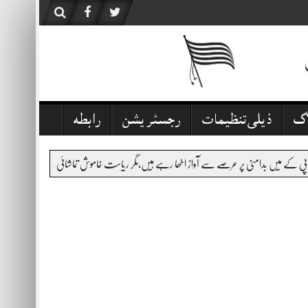
اگ
ذیلی تنظیمات
رجسٹریشن
رابطہ
اموش تماشائی ہے،قانون نافذ کرنے والے اداروں کی کارکردگی سوالیہ نشان ہے۔اس المناک سانحہ میں 