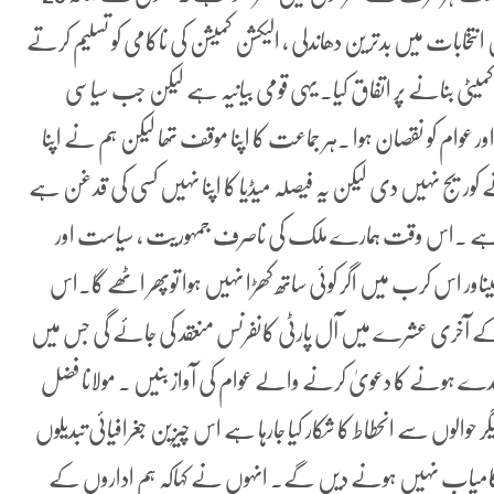
نتخابات میں بدترین دھاندلی ، الیکشن کمیشن کی ناکامی کو تسلیم کرتے
کمیٹی بنانے پر اتفاق کیا۔ یہی قومی بیانیہ ہے لیکن جب سیاسی
ور عوام کو نقصان ہوا ۔ہر جماعت کا اپنا موقف تھا لیکن ہم نے اپنا
مگر میڈیا نے کوریج نہیں دی لیکن یہ فیصلہ میڈیا کا اپنا نہیں کسی کی قدغن ہے
 ہے ۔اس وقت ہمارے ملک کی ناصرف جمہوریت ، سیاست اور
 ہیںاور اس کرب میں اگر کوئی ساتھ کھڑا نہیں ہوا توپھر اٹھے گا۔اس
ن کے آخری عشرے میں آل پارٹی کانفرنس منعقد کی جائے گی جس میں
ائندے ہونے کا دعویٰ کرنے والے عوام کی آواز بنیں ۔ مولانا فضل
والوں سے انحطاط کا شکار کیا جارہا ہے اس چیزین جغرافیائی تبدیلوں
یں کامیاب نہیں ہونے دیں گے۔ انہوں نے کہاکہ ہم اداروں کے