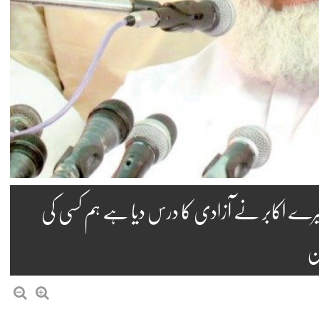
میرے اکابر نے آزادی کا درس دیا ہے ہم کسی کی
ن