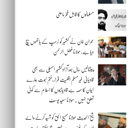
مسلمانوں کا قابل فخر ماضی
عمران خان نے کشمیر کو ٹرمپ کے ہاتھوں بیچ
دیا ہے، مولانا فضل الرحمٰن
پینتالیس سال بعد آزادکشمیر اسمبلی سے بھی
قادیانی غیر مسلم اقلیت قرار،ختم نبوت ہمارے
ایمان کا حصہ ہے قادیانیوں کا اسلام سے کوئی
تعلق نہیں . مولانا سعید یوسف
شیخ الحدیث مولانا سمیع الحق کو شہید کرنے والے
اللہ کے غضب سے نہیں بچ سکتے، ریاست