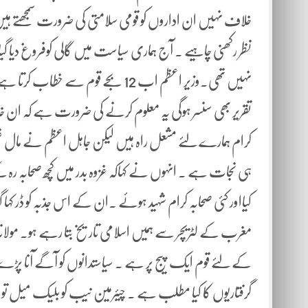
خلاف نہیں ان اداروں کو قومی سلامتی کی ضرورت سمجھتے ہیں
نظر رکھنی چاہیے ۔ آج ہماری سیاست میں گالی کوفروغ دیا گیا
نہیں تھی۔وزیر اعظم اب 12 بجے قوم 
تقریر بھی سنسر ہوگی یہ معلوم کرنے کی ضرورت ہے کہ ان خام
کرام ہمارے لئے مشعل راہ ہیں لیکن جاہل اعظم نے مال غنیم
ہی نجات ہے ۔ انہوں نے کہاکہ غزوہ بدر میں کچھ صحابہ رہ
کیااور کئی صحابہ کرام شہید ہوئے ۔ان کے اس جذبہ کو ڈر کہا 
مغرب کے لٹریچر سے ہمیں اسلامی تاریخ بتا رہے ہو۔ مولا
کے لئے قوم ایک پیج پر ہے ۔ سیاستدانوں کو آگے آنا پ
گرفتاریوں کا کیا مطلب ہے ۔ چیئرمین نیب کو بلیک میل تو 