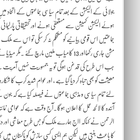
جولائی کے الیکشن کے بعد تمام سیاسی جماعتوں کے اتحاد میں ا
ہوئے الیکشن کمیشن سے مستعفیٰ ہونے اورتحقیقاتی پارلیمانی 
جماعتیں اس قومی بیانیے کو مستحکم نہ کر سکی تو اس سے ملک ا
مشن جاری رکھااور 13 کامیاب ملین مارچ کئے ۔
جب اس طرح کی قدغن ہوگی تو یہ جمہوریت نہیں آمریت
معیشت کو بھی تباہ کر دیا گیا ہے ، اور عوام شدید کرب کا شکار
لئے تمام سیاسی و مذہبی جماعتوں نے فیصلہ کیا ہے کہ جو
آئندہ کا لائحہ عمل کا اعلان ہوگا۔آج وقت ہے کہ عوامی نم
الرحمن نے کہاکہ ااج ہمارے ملک کو جس طرح معاشی اور دیگر ح
کا باعث بنتی ہیں لیکن ہم ایسی کسی سازش کو پاکستان م