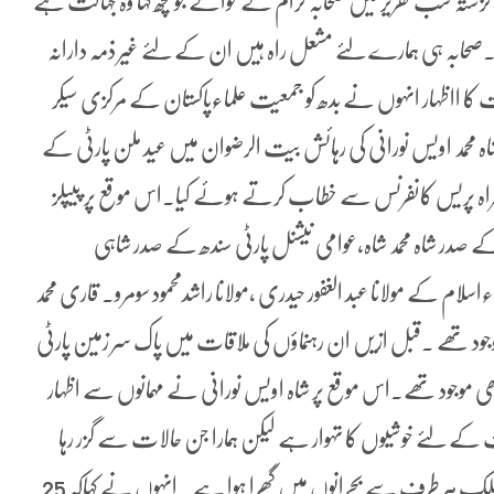
زشتہ شب تقریر میں صحابہ کرام کے حوالے جو کچھ کہا وہ جہالت ہے
ں۔صحابہ ہی ہمارے لئے مشعل راہ ہیں ان کے لئے غیر ذمہ دارانہ
 کا ااظہار انہوں نے بدھ کو جمعیت علماءپاکستان کے مرکزی سیکر
محمد اویس نورانی کی رہائش بیت الرضوان میں عید ملن پارٹی کے
مراہ پریس کانفرنس سے خطاب کرتے ہوئے کیا۔اس موقع پر پیپلز
کے صدر شاہ محمد شاہ،عوامی نیشنل پارٹی سندھ کے صدر شاہی
کے مولانا عبد الغفور حیدری ،مولانا راشدمحمود سومرو. قاری محمد
موجود تھے ۔قبل ازیں ان رہنماؤں کی ملاقات میں پاک سر زمین پارٹی
ی موجود تھے۔اس موقع پر شاہ اویس نورانی نے مہمانوں سے اظہار
مت کے لئے خوشیوں کا تہوار ہے لیکن ہمارا جن حالات سے گزر رہا
ہے اس میں ہماری خوشیاں ادھوری رہ جاتی ہیں کیونکہ ہمارا ملک ہر طرف سے بحرانوں میں گھرا ہوا ہے ۔انہوں نے کہاکہ 25