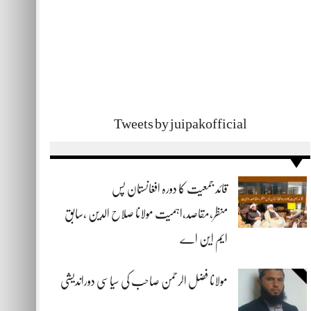
Tweets by juipakofficial
قائد جمعیت کا دورہ افغانستان پس
منظر،مقاصد،اہمیت مولانا صلاح الدین ،سابق
ایم این اے
مولانا فضل الرحمن صاحب کی سیاسی دوراندیشی