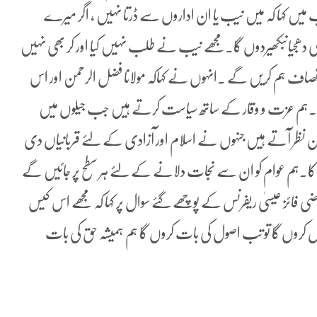
 کہا کہ میں نیب یا ان اداروں سے ڈرتا نہیں ، اگر میرے
کی دھجیاںبکھیردوں گا۔مجھے نیب نے طلب نہیں کیا اور کر بھی نہیں
نصاف ہم کریں گے ۔انہوں نے کہاکہ مولانا فضل الرحمن اور اس
ہم عزت و وقار کے ساتھ سیاست کرتے ہیں جب جیلوں میں
 نظر آتے ہیں جنہوں نے اسلام اور آزادی کے لئے قربانیاں دی
داروں کا۔ہم عوام کو ان سے نجات دلانے کے لئے ہر سطح پر جائیں گے
فائز عیسیٰ ریفرنس کے پوچھے گئے سوال پر کہا کہ مجھے اس کیس
روں گا تو تب اصول کی بات کروں گا ہم ہمیشہ حق کی بات