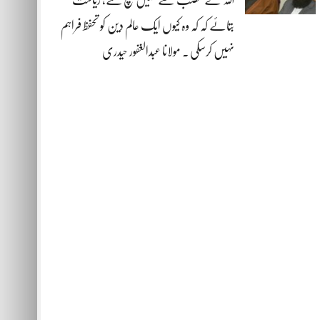
بتائے کہ کہ وہ کیوں ایک عالم دین کو تحفظ فراہم
نہیں کرسکی . مولانا عبدالغفور حیدری