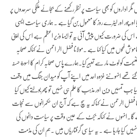
 مگر اداروں کو بھی سیاست پر نظر رکھنے کے بجائے ملکی سرحدوں پر
 اور چور اور لیٹرے روز کا معمول بن گیا ہے ۔ ہماری سیاست ایسی
سے خطاب کرتا ہے اس کی ضرورت کیوں پیش آئی یہ تو ایسا وزیر اعظم ہے اس کی اپنی
وش لمحوں میں کیا کہا ہے ۔مولانا فضل الر احمن نے کہاکہ صحابہ
ت کو لوٹ مار سے تعبیر کیا۔ہمارے پاس صحابہ کرام کا اسوة حسنہ
 گئے تھے انہوںنے غزوہ احد میں اپنے آپ کو میدان جنگ میں وقف
گیا جب تمہیں دین اور مذہب کا علم ہی نہیں تو پھر بولتے کیوں کیا
نا فضل الرحمن نے کہا کہ یہ سچ ہے کہ آج ان حکمرانوں سے نجات
ڑے گا۔انہوں نے کہاکہ بجٹ کے عین وقت پر سیاست دانوں کی
نہیں کیا جارہا ہے ۔ یہ سیاسی گرفتاریاں ہیں ۔ہم ان کی مذمت