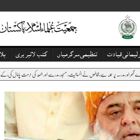
رلیمانی قیادت
تنظیمی سرگرمیاں
کتب لائبریری
بل
رسے اور جمعہ کی حرمت پامال کی،کے پی کے میں بدامنی پر عرصے سے آواز اٹھا رہے ہیں،مگر ریاست خ