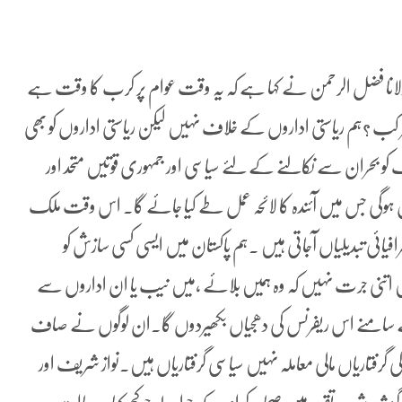
لانا فضل الرحمن نے کہا ہے کہ یہ وقت عوام پر کرب کا وقت ہے
کب ؟ہم ریاستی اداروں کے خلاف نہیں لیکن ریاستی اداروں کو بھی
و بحران سے نکالنے کے لئے سیاسی اور جمہوری قوتیں متحد اور
 ہوگی جس میں آئندہ کا لائحہ عمل طے کیا جائے گا۔ اس وقت ملک
ائی تبدیلیاں آجاتی ہیں ۔ہم پاکستان میں ایسی کسی سازش کو
نی جرت نہیں کہ وہ ہمیں بلائے ،میں نیب یا ان اداروں سے
ان کے سامنے اس ریفرنس کی دھجیاں بکھیردوں گا۔ان لوگوں نے صاف
گرفتاریاں مالی معاملہ نہیں سیاسی گرفتاریاں ہیں۔نواز شریف اور