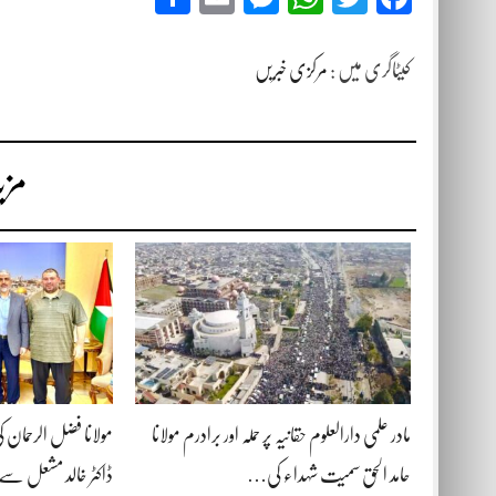
کیٹاگری میں :
مرکزی خبریں
مزی
مادر علمی دارالعلوم حقانیہ پر حملہ اور برادرم مولانا
مولانا فضل الرحمان 
حامد الحق سمیت شہداء کی…
ڈاکٹر خالد مشعل سے