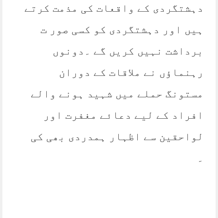
دہشتگردی کے واقعات کی مذمت کرتے
ہیں اور دہشتگردی کو کسی صور ت
برداشت نہیں کریں گے ۔دونوں
رہنماؤں نے ملاقات کے دوران
مستونگ حملے میں شہید ہونے والے
افراد کے لیے دعائے مغفرت اور
لواحقین سے اظہار ہمدردی بھی کی
۔