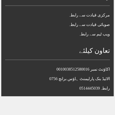
مرکزی قیادت سے رابطہ
صوبائی قیادت سے رابطہ
ویب ٹیم سے رابطہ
تعاون کیلئے
اکاؤنٹ نمبر 0010038512580016
الائیڈ بنک پارلیمنٹ ہاؤس برانچ 0756
رابطہ0514445039
جمعیت علماءاسلام پاکستان ©2024 تمام جملہ حقوق محفوظ ہیں