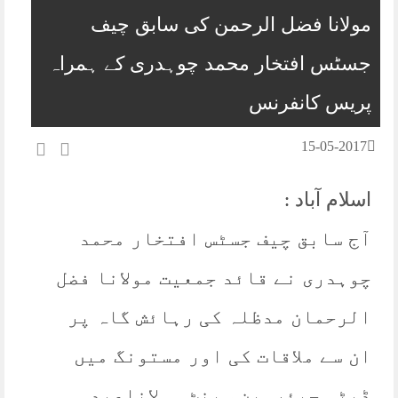
مولانا فضل الرحمن کی سابق چیف
جسٹس افتخار محمد چوہدری کے ہمراہ
پریس کانفرنس
15-05-2017
اسلام آباد :
آج سابق چیف جسٹس افتخار محمد
چوہدری نے قائد جمعیت مولانا فضل
الرحمان مدظلہ کی رہائش گاہ پر
ان سے ملاقات کی اور مستونگ میں
ڈپٹی چیئرمین سینٹ مولاناعبد