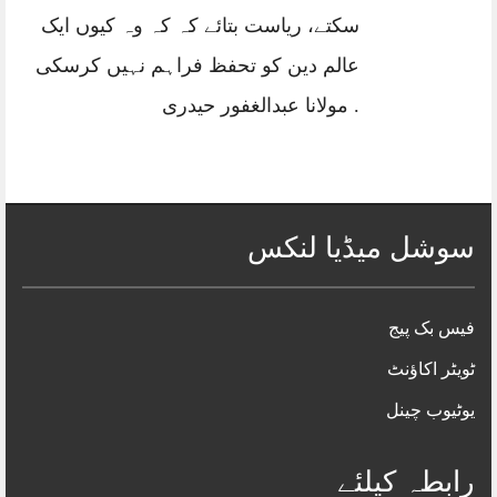
سکتے، ریاست بتائے کہ کہ وہ کیوں ایک
عالم دین کو تحفظ فراہم نہیں کرسکی
. مولانا عبدالغفور حیدری
سوشل میڈیا لنکس
فیس بک پیج
ٹویٹر اکاؤنٹ
یوٹیوب چینل
رابطہ کیلئے