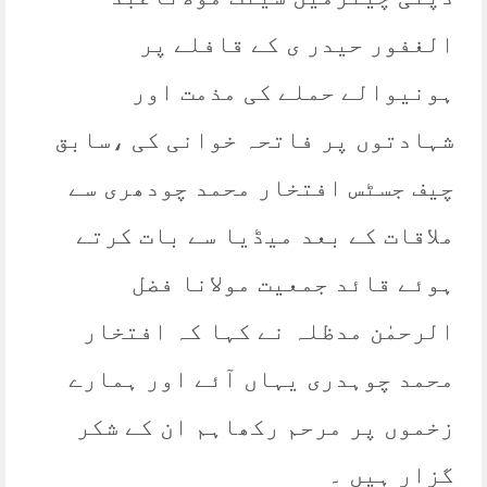
الغفور حیدر ی کے قافلے پر
ہونیوالے حملے کی مذمت اور
شہادتوں پر فاتحہ خوانی کی ،سابق
چیف جسٹس افتخار محمد چودھری سے
ملاقات کے بعد میڈیا سے بات کرتے
ہوئے قائد جمعیت مولانا فضل
الرحمٰن مدظلہ نے کہا کہ افتخار
محمد چوہدری یہاں آئے اور ہمارے
زخموں پر مرحم رکھاہم ان کے شکر
گزار ہیں ۔