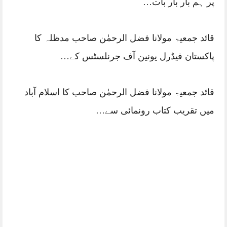
پر ہم بار بار بات…
قائد جمعیۃ مولانا فضل الرحمٰن صاحب مدظلہ کا
پاکستان فیڈرل یونین آف جرنلسٹس کے…
قائد جمعیۃ مولانا فضل الرحمٰن صاحب کا اسلام آباد
میں تقریب کتاب رونمائی سے…