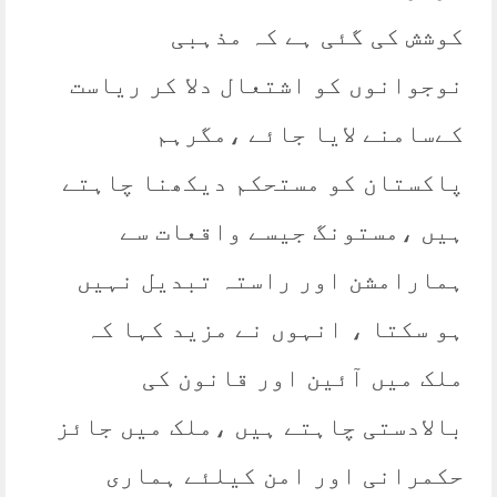
کوشش کی گئی ہے کہ مذہبی
نوجوانوں کو اشتعال دلا کر ریاست
کےسامنے لایا جائے ،مگرہم
پاکستان کو مستحکم دیکھنا چاہتے
ہیں ،مستونگ جیسے واقعات سے
ہمارامشن اور راستہ تبدیل نہیں
ہو سکتا ، انہوں نے مزید کہا کہ
ملک میں آئین اور قانون کی
بالادستی چاہتے ہیں ،ملک میں جائز
حکمرانی اور امن کیلئے ہماری