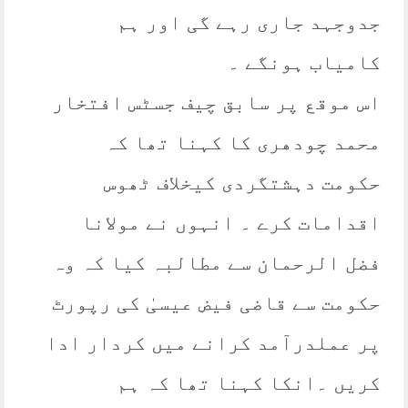
جدوجہد جاری رہے گی اور ہم
کامیاب ہونگے ۔
اس موقع پر سابق چیف جسٹس افتخار
محمد چودھری کا کہنا تھا کہ
حکومت دہشتگردی کیخلاف ٹھوس
اقدامات کرے ۔ انہوں نے مولانا
فضل الرحمان سے مطالبہ کیا کہ وہ
حکومت سے قاضی فیض عیسیٰ کی رپورٹ
پر عملدرآمد کرانے میں کردار ادا
کریں ۔انکا کہنا تھا کہ ہم