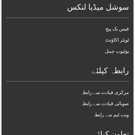
سوشل میڈیا لنکس
فیس بک پیج
ٹویٹر اکاؤنٹ
یوٹیوب چینل
رابطہ کیلئے
مرکزی قیادت سے رابطہ
صوبائی قیادت سے رابطہ
ویب ٹیم سے رابطہ
تعاون کیلئے