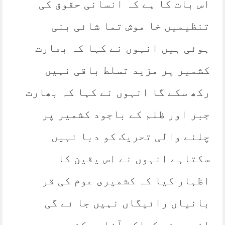
اس بات کا ہے کہ انسانی حقوق کی
تنظیمیں خا موش تما شائی بنی
ہوئی ہیں انہوں نے کہا کہ بھارت
کشمیر پر مزید تسلط باقی نہیں
رکھ سکے گا انہوں نے کہا کہ بھارت
جبر اور ظلم کے باجود کشمیر پر
چلنے والی تحریک کو دبا نہیں
سکتاہے انہوں نے اس یقین کا
اظہار کیا کہ کشمیری عوم کی قر
بانیاں رائیگاں نہیں جا ئے گی
انہوں نے کہاکہ آزادی کشمیریوں