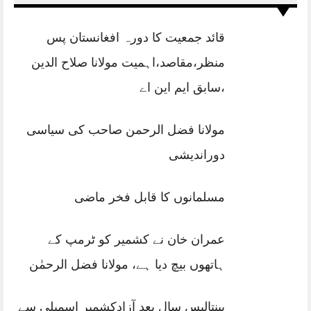
قائد جمعیت کا دورہ افغانستان پس
منظر،مقاصد،اہمیت مولانا صلاح الدین
،سابق ایم این اے
مولانا فضل الرحمن صاحب کی سیاسی
دوراندیشی
مسلمانوں کا قابل فخر ماضی
عمران خان نے کشمیر کو ٹرمپ کے
ہاتھوں بیچ دیا ہے، مولانا فضل الرحمٰن
پینتالیس سال بعد آزادکشمیر اسمبلی سے