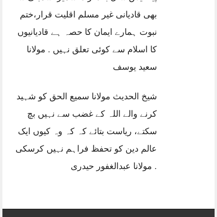
بھی قادیانی غیر مسلم اقلیت قرار،ختم
نبوت ہمارے ایمان کا حصہ ہے قادیانیوں
کا اسلام سے کوئی تعلق نہیں . مولانا
سعید یوسف
شیخ الحدیث مولانا سمیع الحق کو شہید
کرنے والے اللہ کے غضب سے نہیں بچ
سکتے، ریاست بتائے کہ کہ وہ کیوں ایک
عالم دین کو تحفظ فراہم نہیں کرسکی
. مولانا عبدالغفور حیدری