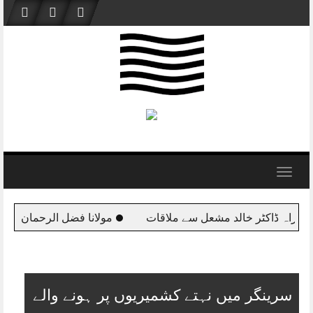
Skip
to
content
Toggle
navigation
انا فضل الرحمان وفد کے ہمراہ قطر پہنچ گئے
اس وقت ملکی سا
سرینگر میں نہتے کشمیریوں پر ہونے والے