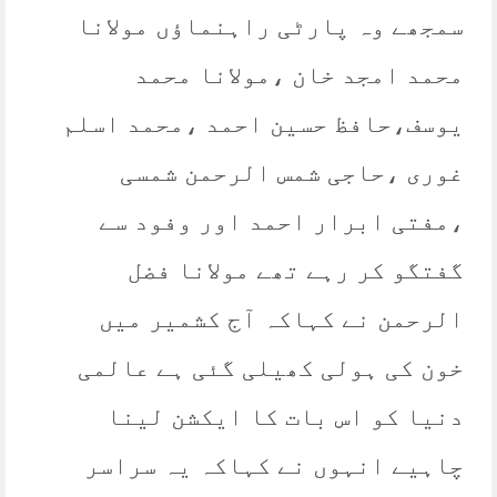
سمجھے وہ پارٹی راہنماؤں مولانا
محمد امجد خان ،مولانا محمد
یوسف،حافظ حسین احمد ،محمد اسلم
غوری ،حاجی شمس الرحمن شمسی
،مفتی ابرار احمد اور وفود سے
گفتگو کر رہے تھے مولانا فضل
الرحمن نے کہاکہ آج کشمیر میں
خون کی ہولی کھیلی گئی ہے عالمی
دنیا کو اس بات کا ایکشن لینا
چاہیے انہوں نے کہاکہ یہ سراسر