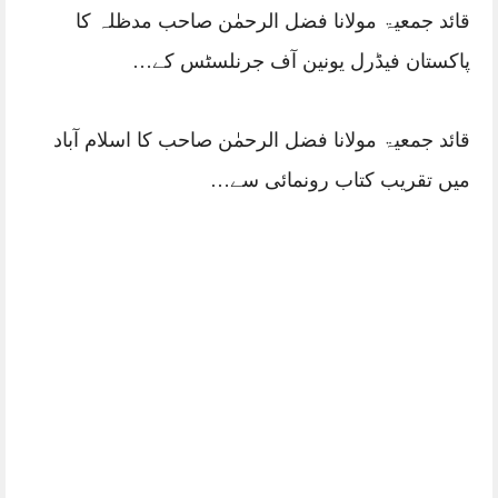
قائد جمعیۃ مولانا فضل الرحمٰن صاحب مدظلہ کا
پاکستان فیڈرل یونین آف جرنلسٹس کے…
قائد جمعیۃ مولانا فضل الرحمٰن صاحب کا اسلام آباد
میں تقریب کتاب رونمائی سے…