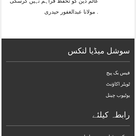
عالم دین کو تحفظ فراہم نہیں کرسکی
. مولانا عبدالغفور حیدری
سوشل میڈیا لنکس
فیس بک پیج
ٹویٹر اکاؤنٹ
یوٹیوب چینل
رابطہ کیلئے