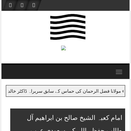
Skip
to
content
Toggle
navigation
 کے سابق سربراہ ڈاکٹر خالد مشعل سے ملاقات
مولانا فضل 
امام کعبہ الشیخ صالح بن ابراھیم آل
طالب حفظہ اللہ کی سعودی عرب