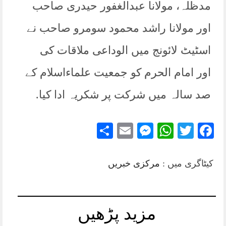
مدظلہ، مولانا عبدالغفور حیدری صاحب
اور مولانا راشد محمود سومرو صاحب نے
اسٹیٹ لائونج میں الوداعی ملاقات کی
اور امام الحرم کو جمعیت علماءاسلام کے
صد سالہ میں شرکت پر شکریہ ادا کیا.
Share
Messenger
Email
WhatsApp
Twitter
Facebook
کیٹاگری میں :
مرکزی خبریں
مزید پڑھیں