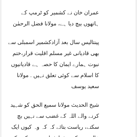
عمران خان نے کشمیر کو ٹرمپ کے
ہاتھوں بیچ دیا ہے، مولانا فضل الرحمٰن
پینتالیس سال بعد آزادکشمیر اسمبلی سے
بھی قادیانی غیر مسلم اقلیت قرار،ختم
نبوت ہمارے ایمان کا حصہ ہے قادیانیوں
کا اسلام سے کوئی تعلق نہیں . مولانا
سعید یوسف
شیخ الحدیث مولانا سمیع الحق کو شہید
کرنے والے اللہ کے غضب سے نہیں بچ
سکتے، ریاست بتائے کہ کہ وہ کیوں ایک