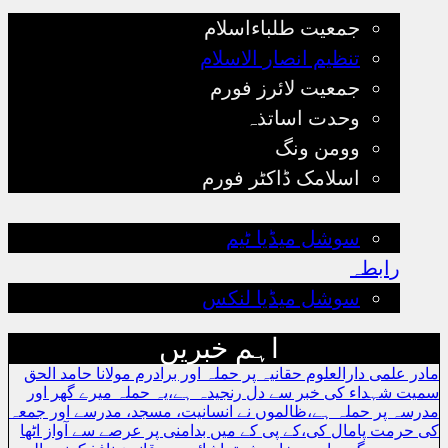
جمعیت طلباءاسلام
تنظیم انصار الاسلام
جمعیت لائرز فورم
وحدت اساتذہ
وومن ونگ
اسلامک ڈاکٹر فورم
رجسٹریشن
سوشل میڈیا ٹیم
رابطہ
سوشل میڈیا لنکس
اہم خبریں
مادر علمی دارالعلوم حقانیہ پر حملہ اور برادرم مولانا حامد الحق
سمیت شہداء کی خبر سے دل رنجیدہ ہے،یہ حملہ میرے گھر اور
مدرسہ پر حملہ ہے،ظالموں نے انسانیت، مسجد، مدرسے اور جمعہ
کی حرمت پامال کی،کے پی کے میں بدامنی پر عرصے سے آواز اٹھا