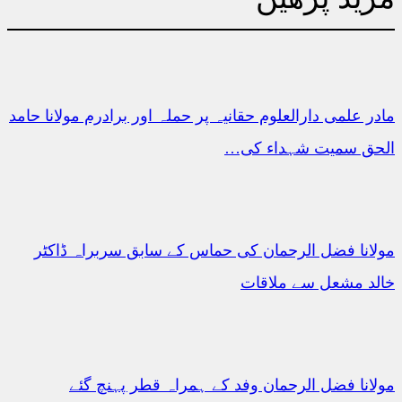
مادر علمی دارالعلوم حقانیہ پر حملہ اور برادرم مولانا حامد
الحق سمیت شہداء کی…
مولانا فضل الرحمان کی حماس کے سابق سربراہ ڈاکٹر
خالد مشعل سے ملاقات
مولانا فضل الرحمان وفد کے ہمراہ قطر پہنچ گئے