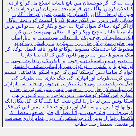
رہے ہے کہ اگر بلوچستان میں پانچ یاسات اضلاع مل کر آج آزادی
کا اعلان کردیں تواگلے دن اقوام متحدہ میں ان کی درخواست کو
قبول کرلیا جائے گا اور پاکستان کو تقسیم تصور کیا جائے گا، یہ
جذباتی باتیں نہیں ہیں،لیکن حقائق تک پارلیمینٹ کو پہنچنا ہوگا۔
آج اگر کوئی بقاءکا سوال کرتا ہے، چیخ و پکار کرتا ہے تو اس پر برا
بنایا منایا جاتا ہے،چیخ و پکار کو اللہ تعالیٰ بھی پسند نہیں کرتے
لیکن مظلوم کی چیخ و پکار اللہ تعالیٰ بھی سنتے ہیں۔پارلیمان
میں قانون سازی کی جارہی ہے لیکن پہلے ریاستی رٹ کو تو
مضبوط کیا جائے،ملک مضبوط ہوگا تو قانون نافذ العمل ہوگا، اگر
ملک مضبوط نہیں ہے تو پھر قانون کس کے لئے بنایا جارہا
ہے،صوبوں میں اسمبلیاں موجود ہیں لیکن کہیں بغاوت ہوتی ہے
اورعوام باہر نکلتی ہے تو کوئی بھی پارلیمانی نمائندہ یا منسٹر
عوام کا سامنا نہیں کرسکتا کیوں کہ عوام اسکو اپنا نمائندہ تسلیم
نہیں کرتے،نظریات اور اتھارٹی کی جنگ جاری ہے، نظریات کی
جنگ نظریات سے ہونی چاہئےلیکن یہاں دوسری جانب سے اتھارٹی
کی سیاست کی جارہی ہے، جیسی تیسی بس اتھارٹی مل جائے،
ہماری اس گفتگو کو سنجیدہ نہیں لیا جارہا ہے، کہیں پر بھی
اسکا نوٹس نہیں لیا جارہا لیکن نتیجہ کیا نکلے گا کہ کل بنگال الگ
ہوا تھا آج کہیں ہم سے ایک اور بازوٹو ٹ جائے، ہمیں اس کی فکر
کرنی چاہئے۔
قائد جمعیۃ مولانا فضل الرحمٰن صاحب مدظلہ کا
پاکستان فیڈرل یونین آف جرنلسٹس کے زیر اہتمام آزادی صحافت
پر منعقدہ سیمینار سے خطاب