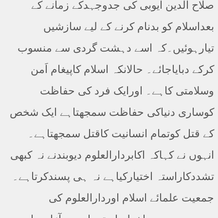
صلاح الدین ایوبی کی جدوجہدکے زمانے کے
بعداسلام کو بدنام کرنے کے لیے سازشیں
تیارہوئیں۔کہ اسے دہشت گردی سے منسوب
کرکے دبایاجائے۔ حالانکہ اسلام کاپیغام اَمن
وسلامتی کاہے۔ اورایک فرد کی حفاظت
کوساری دنیاکی حفاظت سمجھتاہے ایک شخص
کے قتل کوتمام انسانیت کاقتل سمجھتاہے۔
انہوں نے کہاکہ اکابردارالعلوم دیوبندنے نہ کبھی
تشددکاراستہ اختیارکیاہے نہ ہی پسندکرتاہے۔
جمعیت علمائے اسلام اوردارالعلوم کی