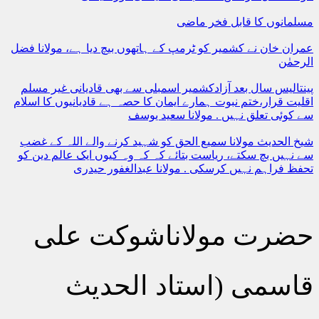
مسلمانوں کا قابل فخر ماضی
عمران خان نے کشمیر کو ٹرمپ کے ہاتھوں بیچ دیا ہے، مولانا فضل
الرحمٰن
پینتالیس سال بعد آزادکشمیر اسمبلی سے بھی قادیانی غیر مسلم
اقلیت قرار،ختم نبوت ہمارے ایمان کا حصہ ہے قادیانیوں کا اسلام
سے کوئی تعلق نہیں . مولانا سعید یوسف
شیخ الحدیث مولانا سمیع الحق کو شہید کرنے والے اللہ کے غضب
سے نہیں بچ سکتے، ریاست بتائے کہ کہ وہ کیوں ایک عالم دین کو
تحفظ فراہم نہیں کرسکی . مولانا عبدالغفور حیدری
حضرت مولاناشوکت علی
قاسمی (استاد الحدیث