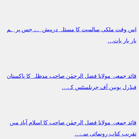
اس وقت ملکی سالمیت کا مسئلہ درپیش ہے جس پر ہم
بار بار بات…
قائد جمعیۃ مولانا فضل الرحمٰن صاحب مدظلہ کا پاکستان
فیڈرل یونین آف جرنلسٹس کے…
قائد جمعیۃ مولانا فضل الرحمٰن صاحب کا اسلام آباد میں
تقریب کتاب رونمائی سے…