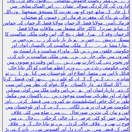
رہے ہیں،مگر ریاست خاموش تماشائی ہے،قانون نافذ کرنے والے
اداروں کی کارکردگی سوالیہ نشان ہے۔اس المناک سانحہ میں
اہل خانہ کے ساتھ خود کو بھی تعزیت کا مستحق سمجھتا ہوں،اللہ
تعالٰی شہداء کی مغفرت فرمائے اور زخمیوں کو صحتیاب
فرمائے،آمین۔مولانا فضل الرحمان
مولانا فضل الرحمان کی حماس
کے سابق سربراہ ڈاکٹر خالد مشعل سے ملاقات
مولانا فضل
الرحمان وفد کے ہمراہ قطر پہنچ گئے
اس وقت ملکی سالمیت کا
مسئلہ درپیش ہے جس پر ہم بار بار بات کر رہے ہیں،جس پر
ہمارا مشاہدہ یہ ہے کہ ملکی سالمیت کی پالیسیاں ایوان اور
حکومتی حلقوں میں نہیں بلکہ ماوراء سیاست و پارلیمنٹ بند
کمروں میں بنائی جارہی ہیں، ہمیں ملکی سالمیت پر بات کرنے
اور تجویز دینے کی اجازت بھی نہیں ہے۔اس وقت دو صوبوں میں
کوئی حکومتی رٹ نہیں ہے، وزیر اعظم صاحب کو اگر بتایا جائے
قبائل یا اس سے متصل اضلاع اور بلوچستان میں کیا ہورہا ہے، تو
شاید وہ یہی کہیں گے کہ ان کو علم نہیں ہے،پھر کون فیصلہ کرتا
ہے ؟کل اسکا ذمہ دار پاکستان ہوگا ،عوام کی نظر میں اس سب
کے ذمہ دارپارلیمان اور ہم ہیں،اس وقت ملک میں کوئی سویلین
اتھارٹی اور نظریاتی سیاست موجود نہیں ہے، پاکستان میں مکمل
طور پر ایک خاص اسٹیبلشمنٹ بند کمروں میں فیصلہ کرتی ہےاور
حکومت صرف ان پر مہر لگاتی ہے۔کے پی کے اور بلوچستان میں
امن و مان کی بدترین صورتحال ہے، میرے ضلع میں کئی علاقے
پولیس جس کو کئی عرصہ پہلے خالی کرچکی ہے،حال ہی میں
فوج نے بھی وہ علاقے خالی کردئے ہیں، تو بتایا جائے کہ وہ علاقہ
کس کے قبضہ میں ہیں ؟درد دل اور افسوس سے یہ بات کہنی پڑ