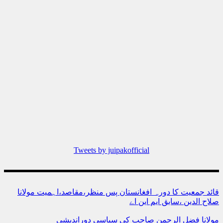
Tweets by juipakofficial
قائد جمعیت کا دورہ افغانستان پس منظر،مقاصد،اہمیت مولانا
صلاح الدین ،سابق ایم این اے
مولانا فضل الرحمن صاحب کی سیاسی دوراندیشی