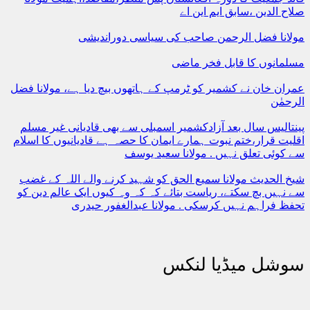
صلاح الدین ،سابق ایم این اے
مولانا فضل الرحمن صاحب کی سیاسی دوراندیشی
مسلمانوں کا قابل فخر ماضی
عمران خان نے کشمیر کو ٹرمپ کے ہاتھوں بیچ دیا ہے، مولانا فضل
الرحمٰن
پینتالیس سال بعد آزادکشمیر اسمبلی سے بھی قادیانی غیر مسلم
اقلیت قرار،ختم نبوت ہمارے ایمان کا حصہ ہے قادیانیوں کا اسلام
سے کوئی تعلق نہیں . مولانا سعید یوسف
شیخ الحدیث مولانا سمیع الحق کو شہید کرنے والے اللہ کے غضب
سے نہیں بچ سکتے، ریاست بتائے کہ کہ وہ کیوں ایک عالم دین کو
تحفظ فراہم نہیں کرسکی . مولانا عبدالغفور حیدری
سوشل میڈیا لنکس