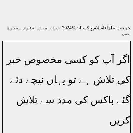
الائیڈ بنک پارلیمنٹ ہاؤس برانچ 0756
رابطہ0514445039
جمعیت علماءاسلام پاکستان ©2024 تمام جملہ حقوق محفوظ
ہیں
اگر آپ کو کسی مخصوص خبر
کی تلاش ہے تو یہاں نیچے دئے
گئے باکس کی مدد سے تلاش
کریں