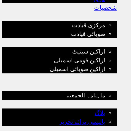
شخصیات
قیادت
مرکزی قیادت
صوبائی قیادت
پارلیمانی قیادت
اراکین سینیٹ
اراکین قومی اسمبلی
اراکین صوبائی اسمبلی
تنظیمی سرگرمیاں
کتب لائبریری
ماہنامہ الجمعیۃ
بلاگ
بلاگ
پالیسی برائے تحریر
ذیلی تنظیمات