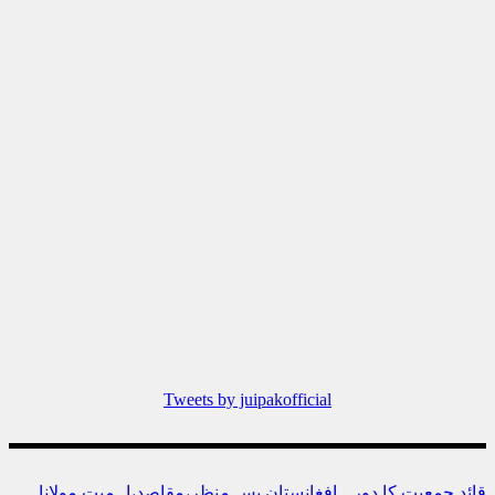
Tweets by juipakofficial
قائد جمعیت کا دورہ افغانستان پس منظر،مقاصد،اہمیت مولانا