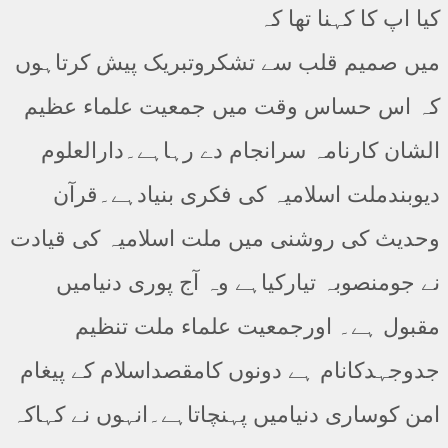
کیا اپ کا کہنا تھا کہ
میں صمیم قلب سے تشکروتبریک پیش کرتاہوں
کہ اس حساس وقت میں جمعیت علماء عظیم
الشان کارنامہ سرانجام دے رہاہے۔دارالعلوم
دیوبندملت اسلامیہ کی فکری بنیادہے۔قرآن
وحدیث کی روشنی میں ملت اسلامیہ کی قیادت
نے جومنصوبہ تیارکیاہے وہ آج پوری دنیامیں
مقبول ہے۔ اورجمعیت علماء ملت تنظیم
جدوجہدکانام ہے دونوں کامقصداسلام کے پیغام
امن کوساری دنیامیں پہنچاتاہے۔انہوں نے کہاکہ