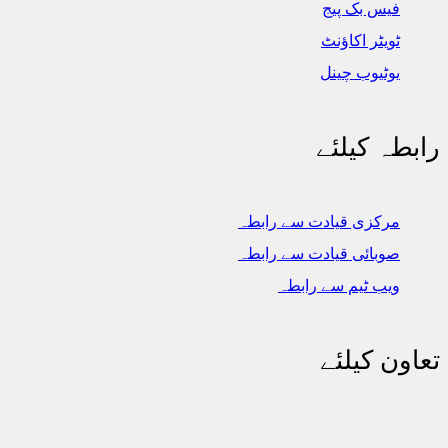
فیس بک پیج
ٹویٹر اکاؤنٹ
یوٹیوب چینل
رابطہ کیلئے
مرکزی قیادت سے رابطہ
صوبائی قیادت سے رابطہ
ویب ٹیم سے رابطہ
تعاون کیلئے
اکاؤنٹ نمبر 0010038512580016