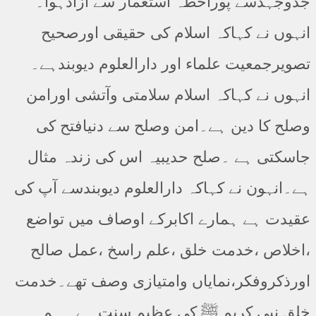
جدوجہدسے پوراخطہ استعمار سے آزادہوا۔
انہوں نے کہاکہ اسلام کی حقیقی اورصحیح
تصویرجمعیت علماء اور دارالعلوم دیوبندہے۔
انہوں نے کہاکہ اسلام سلامتی وآتشی اورامن
وصلح کا دین ہے۔امن وصلح سے دنیافتح کی
جاسکتی ہے ۔صلح حدیبیہ اس کی زندہ مثال
ہے۔انہون نے کہاکہ دارالعلوم دیوبندسے آپ کی
عقیدت ہے ہمارے اکابرکے اوصاف میں تواضع
،اخلاص ،خدمت خلق ،علم راسخ ،عمل صالح
اورذکروفکر،نمایاں وامتیازی وصف تھے۔خدمت
خلق نبی کریم ﷺ کی عظیم سنت ہے۔ ہم