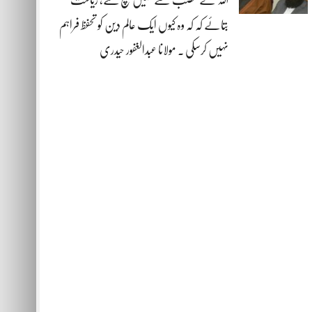
بتائے کہ کہ وہ کیوں ایک عالم دین کو تحفظ فراہم
نہیں کرسکی . مولانا عبدالغفور حیدری