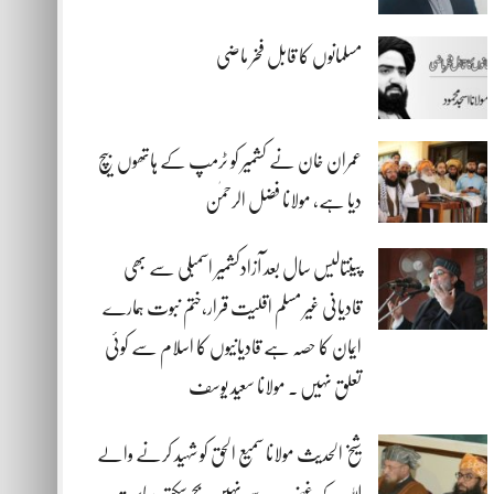
مسلمانوں کا قابل فخر ماضی
عمران خان نے کشمیر کو ٹرمپ کے ہاتھوں بیچ
دیا ہے، مولانا فضل الرحمٰن
پینتالیس سال بعد آزادکشمیر اسمبلی سے بھی
قادیانی غیر مسلم اقلیت قرار،ختم نبوت ہمارے
ایمان کا حصہ ہے قادیانیوں کا اسلام سے کوئی
تعلق نہیں . مولانا سعید یوسف
شیخ الحدیث مولانا سمیع الحق کو شہید کرنے والے
اللہ کے غضب سے نہیں بچ سکتے، ریاست