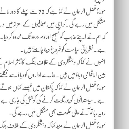
مولانا فضل الرحمان نے کہا ہے 
مشکل میں رہے گی۔کراچی میں صحافیوں کے اعزاز میں دیئے
کہ ہم نے اپنے مذہب کو تسبیح اور دم درود تک محدود کر دیا
ہے۔ نظریاتی سیاست کو فروغ دینا چاہتے ہیں۔
انہوں نے کہا کہ دہشتگردی کے خلاف جنگ کا تاثر اسلام 
بین الاقوامی دباؤ میں ہیں۔ ہمارے اداروں کو دباؤ سے نکلنے کی
مولانا فضل الرحمان نے کہا کہ پاکستان میں فیصلے کہاں 
رویہ رہا تو آںے والی حکومت بھی مشکل میں رہے گی۔
مولانا فضل الرحمان نے مزید کہا کہ دہشتگردی کے خلاف 