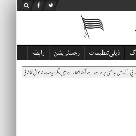
اگ
ذیلی تنظیمات
رجسٹریشن
رابطہ
ے سے آواز اٹھا رہے ہیں،مگر ریاست خاموش تماشائی ہے،قانون نافذ کرنے والے اداروں کی کارکردگی س