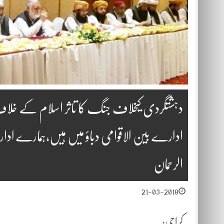
دہشتگردی کیخلاف جنگ کا تاثر اسلام کے خلا
ادارے بین الاقوامی دباؤ میں ہیں،ہمارے اداروں
الرحمان
21-03-2018
کراچی: