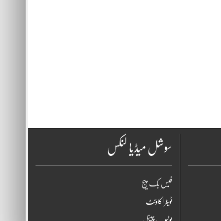
سوشل میڈیا لنکس
فیس بک پیج
ٹویٹر اکاؤنٹ
یوٹیوب چینل