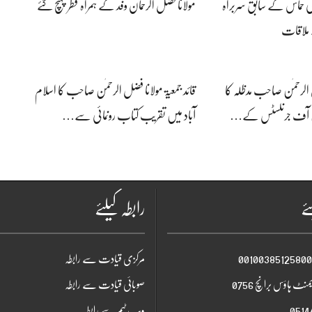
کی حماس کے سابق سربراہ
مولانا فضل الرحمان وفد کے ہمراہ قطر پہنچ گئے
 ملاقات
ل الرحمٰن صاحب مدظلہ کا
قائد جمعیۃ مولانا فضل الرحمٰن صاحب کا اسلام
نین آف جرنلسٹس کے…
آباد میں تقریب کتاب رونمائی سے…
ئے
رابطہ کیلئے
مرکزی قیادت سے رابطہ
منٹ ہاؤس برانچ 0756
صوبائی قیادت سے رابطہ
ویب ٹیم سے رابطہ