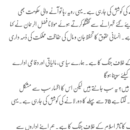
کہ 70 سے پہلے کا دور لانے کی کوشش کی جارہی ہے۔ یہی رویہ رہا تو آنے والی حکومت بھی
 گئے ظہرانے سے گفتگو کرتے ہوئے مولانا فضل الرحمان نے کہا
 ہے۔ انسانی حقوق کا تحفظ جان و مال کی حفاظت مملکت کی ذمہ داری
کے خلاف جنگ کا ہے۔ ہمارے سیاسی، مالیاتی اور دفاعی ادارے
لئے سوچنا ہوگا
ہوتے ہیں؟ یہ سب جانتے ہیں لیکن اس کا اظہار سب سے مشکل
ہے۔ سیاستدانوں کو چور ثابت کرنے کی کوشش کی جاری ہے۔ لگتا ہے 70 سے پہلے کا دور لانے کی کوشش کی جارہی ہے۔ یہی
جنگ کا تاثر اسلام کے خلاف جنگ کا ہے۔ ہم اپنے اداروں سے