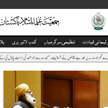
رلیمانی قیادت
تنظیمی سرگرمیاں
کتب لائبریری
بل
ملہ ہے،ظالموں نے انسانیت، مسجد، مدرسے اور جمعہ کی حرمت پامال کی،کے پی کے میں بدامنی پر عرص