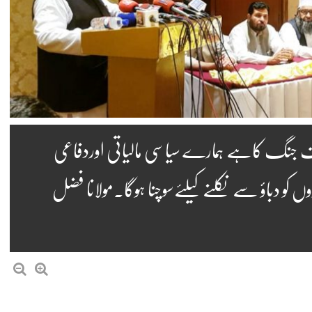
ف جنگ کاہے ہمارے سیاسی مالیاتی اوردفاعی
 کو دباؤ سے نکلنے کیلئےسوچنا ہوگا۔مولانا فضل