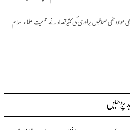
 موجود تھی صحافیوں برادری کی کثیر تعداد نے جمعیت علماء اسلام
د پڑھیں