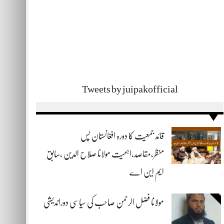
Tweets by juipakofficial
قائد جمعیت کا دورہ افغانستان پس
منظر،مقاصد،اہمیت مولانا صلاح الدین ،سابق
ایم این اے
مولانا فضل الرحمن صاحب کی سیاسی دوراندیشی