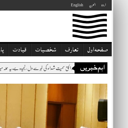
Skip
اردو
العربیہ
English
to
content
صفحہ اول
تعارف
شخصیات
قیادت
پا
اہم خبریں
ر برادرم مولانا حامد الحق سمیت شہداء کی خبر سے دل رنجیدہ ہے،یہ حملہ میرے گھر اور مدرسہ پر ح