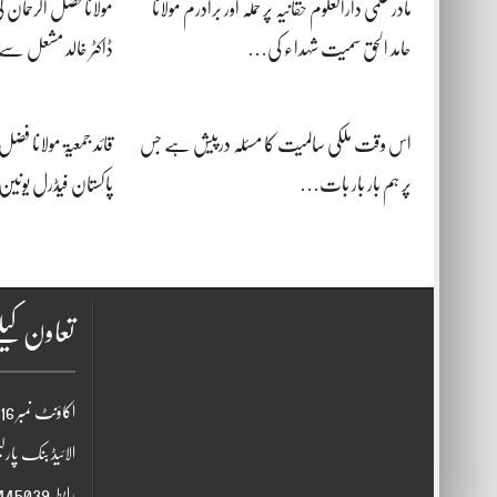
مادر علمی دارالعلوم حقانیہ پر حملہ اور برادرم مولانا
مولانا فضل الرحمان 
حامد الحق سمیت شہداء کی…
ڈاکٹر خالد مشعل سے
اس وقت ملکی سالمیت کا مسئلہ درپیش ہے جس
قائد جمعیۃ مولانا فض
پر ہم بار بار بات…
پاکستان فیڈرل یو
تعاون کیل
اکاؤنٹ نمبر 0010038512580016
الائیڈ بنک پارلی
رابطہ0514445039