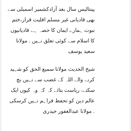
پینتالیس سال بعد آزادکشمیر اسمبلی سے
بھی قادیانی غیر مسلم اقلیت قرار،ختم
نبوت ہمارے ایمان کا حصہ ہے قادیانیوں
کا اسلام سے کوئی تعلق نہیں . مولانا
سعید یوسف
شیخ الحدیث مولانا سمیع الحق کو شہید
کرنے والے اللہ کے غضب سے نہیں بچ
سکتے، ریاست بتائے کہ کہ وہ کیوں ایک
عالم دین کو تحفظ فراہم نہیں کرسکی
. مولانا عبدالغفور حیدری