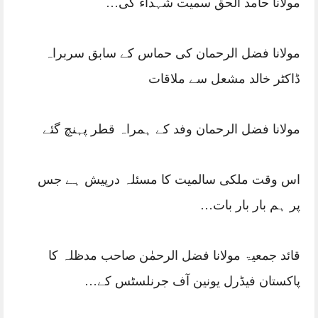
مولانا حامد الحق سمیت شہداء کی…
مولانا فضل الرحمان کی حماس کے سابق سربراہ
ڈاکٹر خالد مشعل سے ملاقات
مولانا فضل الرحمان وفد کے ہمراہ قطر پہنچ گئے
اس وقت ملکی سالمیت کا مسئلہ درپیش ہے جس
پر ہم بار بار بات…
قائد جمعیۃ مولانا فضل الرحمٰن صاحب مدظلہ کا
پاکستان فیڈرل یونین آف جرنلسٹس کے…