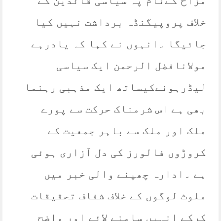
مزاح کےنام پہ سیاسی قائدین کے
خلاف پروپیگنڈہ برداشت نہیں کیا
جائیگا ۔انہوں نے کہا کہ یادرہے
مولانافضل الرحمن ایک سیاسی
لیڈرہونےکیساتھ ایک مذہبی رہنما
بھی ہے اس شرمناک حرکت سے پورے
ملک اور ملک سے باہر جمعیت کے
کروڑوں فالورز کی دل آزاری ہوئی
ہے ۔ادارہ چھپنے والی خبر میں
ملوث لوگوں کے خلاف شفاف تحقیقات
کرکے انہیں سامنے لائے اور واضح