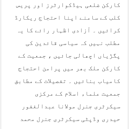
کارکن ضلعی ہیڈکوارٹرز اور پریس
کلب کے سامنے اپنا احتجاج ریکارڈ
کرائیں ۔ آزادی اظہار رائے کا یہ
مطلب نہیں کہ سیاسی قائدین کی
پگڑیاں اچھالی جائیں ، جمعیت کے
کارکن ملک بھر میں پرامن احتجاج
کامیاب بنائیں ۔ تفصیلات کے مطابق
جمعیت علماء اسلام کے مرکزی
سیکرٹری جنرل مولانا عبدالغفور
حیدری وڈپٹی سیکرٹری جنرل محمد