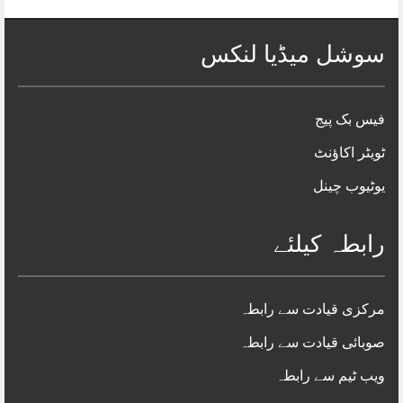
سوشل میڈیا لنکس
فیس بک پیج
ٹویٹر اکاؤنٹ
یوٹیوب چینل
رابطہ کیلئے
مرکزی قیادت سے رابطہ
صوبائی قیادت سے رابطہ
ویب ٹیم سے رابطہ