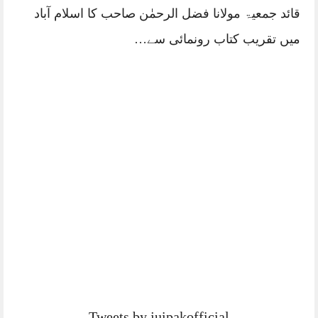
قائد جمعیۃ مولانا فضل الرحمٰن صاحب کا اسلام آباد
میں تقریب کتاب رونمائی سے…
Tweets by juipakofficial