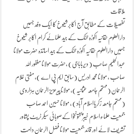
ملاقات
تفصیلات کے مطابق آج اکابرشیوخ کا ایک وفد جسمیں
دارالعلوم حقانیہ اکوڑہ خٹک کے جید علمائے کرام اکابر شیوخ
جسمیں دارالعلوم حقانیہ اکوڑہ خٹک کے جید اساتذہ حضرت مولانا
عبدالحلیم صاحب ( دیرباباجی) ،حضرت مولانا مغفور اللہ
صاحب ، مولانا محمد ادریس (سابق ایم پی اے )، مفتی غلام
الرحمان (مہتمم جامعہ عثمانیہ)، مولاناپیرعزیز الرحمان ہزاروی
(مہتمم جامعہ زکریااسلام آباد) ، مولانا حسین احمد صاحب
جمعیت علماءاسلام خیبرپختونخوا کےصوبائی سیکرٹریٹ پشاور
تشریف لائے اور قائد جمعیت مولانا فضل الرحمان دامت