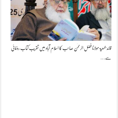
قائد جمعیۃ مولانا فضل الرحمٰن صاحب کا اسلام آباد میں تقریب کتاب رونمائی
سے…