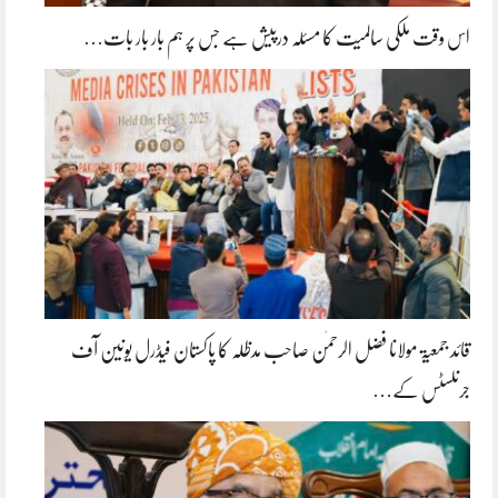
اس وقت ملکی سالمیت کا مسئلہ درپیش ہے جس پر ہم بار بار بات…
قائد جمعیۃ مولانا فضل الرحمٰن صاحب مدظلہ کا پاکستان فیڈرل یونین آف
جرنلسٹس کے…