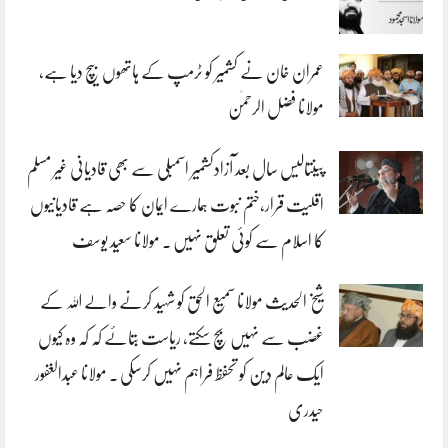
عمران خان نے کشمیر کو ٹرمپ کے ہاتھوں بیچ دیا ہے،
مولانا فضل الرحمٰن
پینتالیس سال بعد آزادکشمیر اسمبلی سے بھی قادیانی غیر مسلم
اقلیت قرار،ختم نبوت ہمارے ایمان کا حصہ ہے قادیانیوں
کا اسلام سے کوئی تعلق نہیں . مولانا سعید یوسف
شیخ الحدیث مولانا سمیع الحق کو شہید کرنے والے اللہ کے
غضب سے نہیں بچ سکتے، ریاست بتائے کہ کہ وہ کیوں
ایک عالم دین کو تحفظ فراہم نہیں کرسکی . مولانا عبدالغفور
حیدری