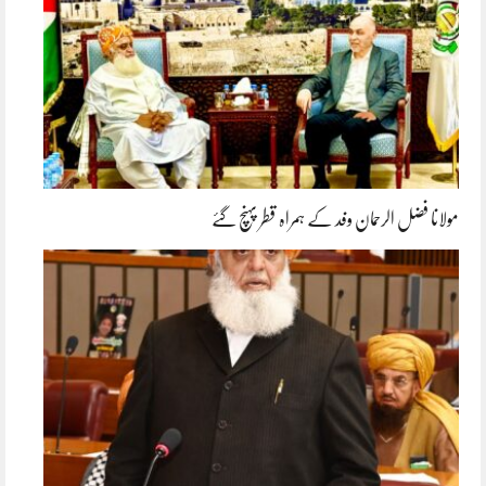
مولانا فضل الرحمان وفد کے ہمراہ قطر پہنچ گئے