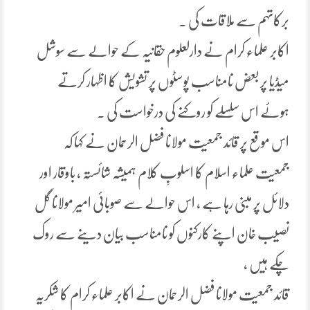
برکاتہم سے ملاقات کی ۔
اکابر علماء کرام نے دارلعلوم حقانیہ کے حوالے سے سوشل
میڈیا پر بعض نامناسب پوسٹوں پر تشویش کا اظہار کرتے
ہوئے اس سلسلے کو روکنے کی درخواست کی ۔
اس موقع پر قائد جمعیت مولانا فضل الرحمان نے کہا کہ
جمعیت علماء اسلام کا اسلوبِ کلام ہمیشہ شائستہ ، باوقار اور
دلائل پر مبنی رہا ہے ، اس حوالے سے صوبائی امیر مولانا گل
نصیب خان اپنے کارکنوں کو نامناسب بیان دینے سے روک
چکے ہیں ،
قائد جمعیت مولانا فضل الرحمان نے اکابر علماء کرام کا شکریہ