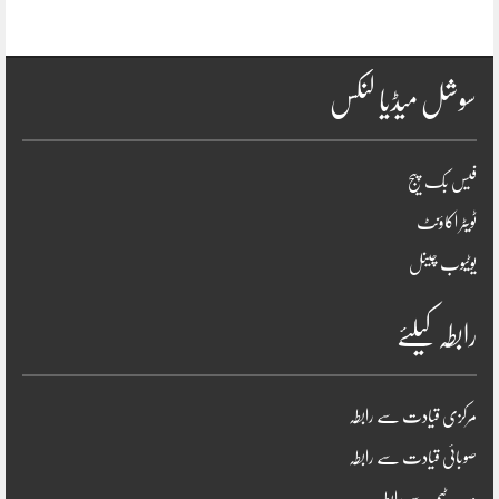
سوشل میڈیا لنکس
فیس بک پیج
ٹویٹر اکاؤنٹ
یوٹیوب چینل
رابطہ کیلئے
مرکزی قیادت سے رابطہ
صوبائی قیادت سے رابطہ
ویب ٹیم سے رابطہ