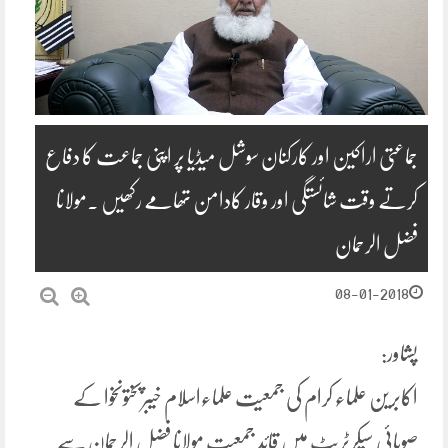
جماعتی اراکین اور کارکنان سوشل میڈیا پر اپنی جماعت کا دفاع
کرتے وقت شائستگی اور وقار کادامن تھامے رکھیں ۔مولانا
فضل الرحمان
08-01-2018
پشاور:
اکابرین علماء کرام کی جمعیت علماءاسلام خیبرپختونخوا کے
صوبائی سیکرٹریٹ میں قائد جمعیت مولانا فضل الرحمان سے