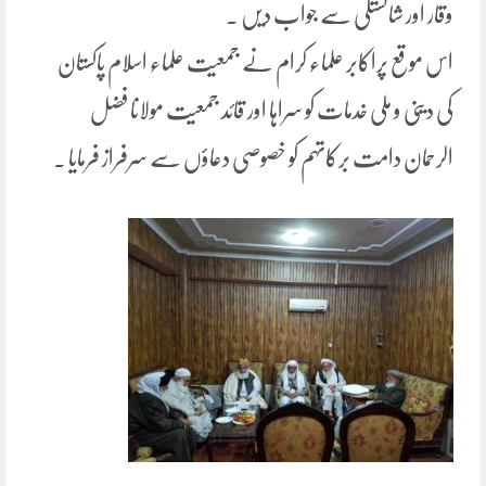
وقار اور شائستگی سے جواب دیں ۔
اس موقع پراکابر علماء کرام نے جمعیت علماء اسلام پاکستان
کی دینی و ملی خدمات کو سراہا اور قائد جمعیت مولانا فضل
الرحمان دامت برکاتہم کو خصوصی دعاؤں سے سرفراز فرمایا ۔