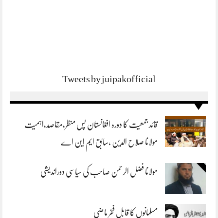
Tweets by juipakofficial
قائد جمعیت کا دورہ افغانستان پس منظر،مقاصد،اہمیت
مولانا صلاح الدین ،سابق ایم این اے
مولانا فضل الرحمن صاحب کی سیاسی دوراندیشی
مسلمانوں کا قابل فخر ماضی