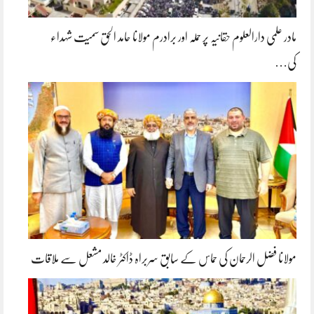
مادر علمی دارالعلوم حقانیہ پر حملہ اور برادرم مولانا حامد الحق سمیت شہداء
کی…
مولانا فضل الرحمان کی حماس کے سابق سربراہ ڈاکٹر خالد مشعل سے ملاقات