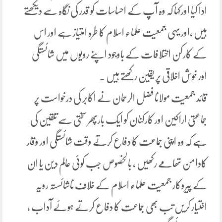
ادا کیا اورکہا کہ وہ آپ کے احساسات کو قدر کی نگاہ سے دیکھتے
ہیں ،اور یہی جمعیت علماء اسلام کا طرہ امتیاز ہے اور اس
کے کارکن اختلافات کے باوجود اپنے رویوں میں شائستگی
اور خوش اخلاقی پر یقین رکھتے ہیں ۔
قائد جمعیت مولانا فضل الرحمان نے اکابر کی درخواست پر
جماعتی اراکین اور کارکنان کو ایک بارپھر سختی سے تلقین کی
ہے کہ وہ اپنی جماعت کا دفاع کرتے وقت شائستگی اور وقار
کادامن تھامے رکھیں ، بالخصوص جب کوئی عالم دین یا ان
کے پیروکار جمعیت علماء اسلام کے خلاف ناشائستہ رویہ
اختیار کریں تب بھی جماعت کا دفاع کرتے ہوئے آداب ،