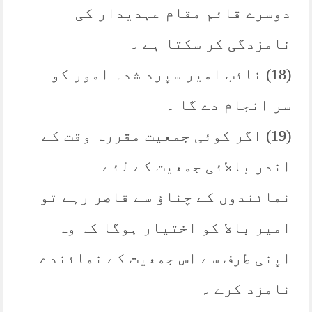
دوسرے قائم مقام عہدیدار کی
نامزدگی کر سکتا ہے ۔
(18) نائب امیر سپرد شدہ امور کو
سر انجام دے گا ۔
(19) اگر کوئی جمعیت مقررہ وقت کے
اندر بالائی جمعیت کے لئے
نمائندوں کے چناؤ سے قاصر رہے تو
امیر بالا کو اختیار ہوگا کہ وہ
اپنی طرف سے اس جمعیت کے نمائندے
نامزد کرے ۔