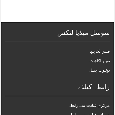
سوشل میڈیا لنکس
فیس بک پیج
ٹویٹر اکاؤنٹ
یوٹیوب چینل
رابطہ کیلئے
مرکزی قیادت سے رابطہ
صوبائی قیادت سے رابطہ