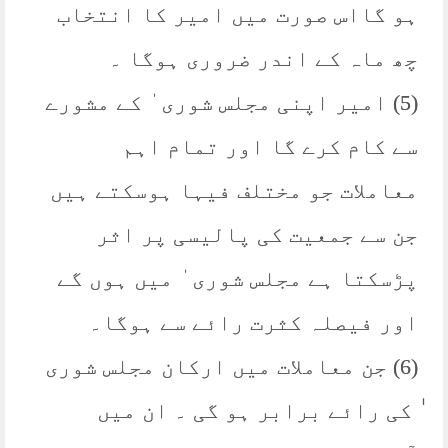
ہو گااس صورت میں امیر کا انتخاب
چھ ماہ کے اندر ضروری ہوگا ۔
(5) امیر اپنی مجلس شوری ٰ کے مشورے
سے کام کرے گا اور تمام اہم
معاملات جو مختلف فیہا ہوسکتے ہیں
جن سے جمعیت کی پالیسی پر اثر
پڑسکتا ہے مجلس شوری ٰ میں ہوں گے
اور فیصلہ کثرت رائے سے ہوگا۔
(6) جن معاملات میں ارکان مجلس شوری
ٰ کی رائے برابر ہو گی ۔ ان میں