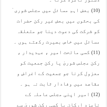
(10) بعض اہم مسائل میں مجلس شوری ٰ
کی بحثوں میں بعض غیر رکن حضرات
کو شرکت کی دعوت دینا جو متعلقہ
مسائل میں خاص بصیرت رکھتے ہوں ۔
(11) کسی ماتحت امیر ، عہدیدار ،
رکن مجلس شوریٰ یا رکن جمعیت کو
معزول کرنا جو جمعیت کے اغراض و
مقاصد میں وفادار ثابت نہ ہو ۔
(12) امیر اپنی مجلس عاملہ کے
نامزد ارکان یا کسی رکن شوریٰ سے