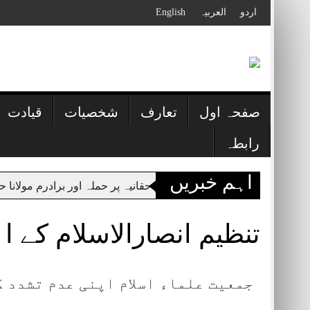
Skip
اردو
العربیہ
English
to
content
صفحہ اول
تعارف
شخصیات
قیادت
رابطہ
اہم خبریں
در علمی دارالعلوم حقانیہ پر حملہ اور برادرم مولانا حامد الحق
تنظیم انصارالاسلام کے ا
جمعیت علماء اسلام اپنی عدم تشدد ک