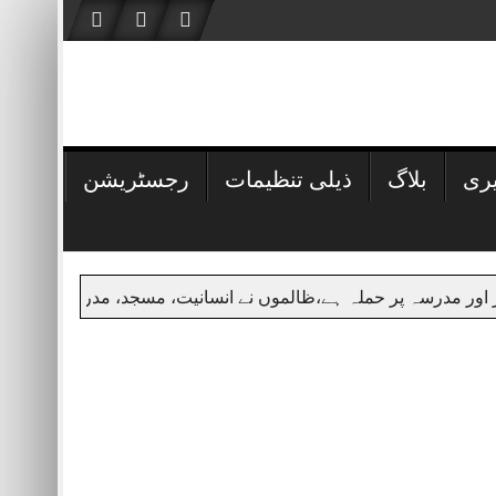
یری
بلاگ
ذیلی تنظیمات
رجسٹریشن
 پر حملہ ہے،ظالموں نے انسانیت، مسجد، مدرسے اور جمعہ کی حرمت پ