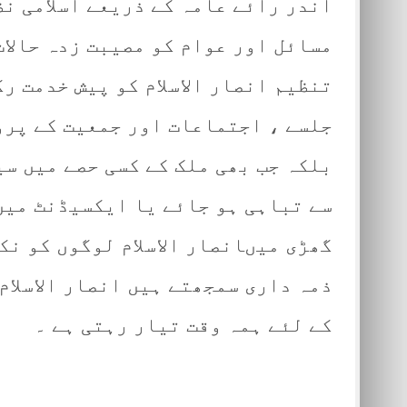
اندر رائے عامہ کے ذریعے اسلامی نظ
مسائل اور عوام کو مصیبت زدہ حالات
تنظیم انصار الاسلام کو پیش خدمت رک
جلسے ، اجتماعات اور جمعیت کے پرو
بلکہ جب بھی ملک کے کسی حصے میں سیل
سے تباہی ہو جائے یا ایکسیڈنٹ میں
گھڑی میںانصار الاسلام لوگوں کو ن
ذمہ داری سمجھتے ہیں انصار الاسلام
کے لئے ہمہ وقت تیار رہتی ہے ۔