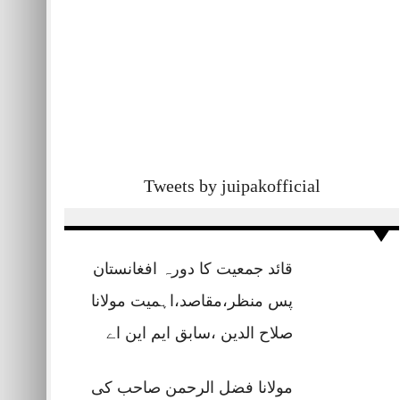
Tweets by juipakofficial
قائد جمعیت کا دورہ افغانستان
پس منظر،مقاصد،اہمیت مولانا
صلاح الدین ،سابق ایم این اے
مولانا فضل الرحمن صاحب کی