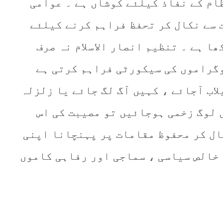
ام کے نفاذ کیلئے کوشاں ہے ۔ عوامی
 سے نکال کر تحفظ فراہم کرنے کیلئے
ھا ہے ۔ تنظیم انصار الاسلام نہ صرف
گراموں کی سیکورٹی فراہم کرتی ہے
اب آجائے ، کہیں آگ لگ جائے یا زلزلہ
 لوگ زخمی ہوجائیں تو مصیبت کی اس
کال کر محفوظ مقامات پر پہنچانا اپنی
 خالص سیاسی ، سماجی اور رفاہی کاموں