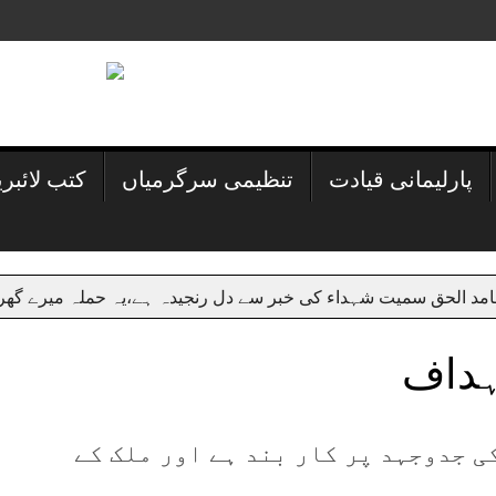
پارلیمانی قیادت
تنظیمی سرگرمیاں
کتب لائبر
 سمیت شہداء کی خبر سے دل رنجیدہ ہے،یہ حملہ میرے گھر اور مدرسہ
ہداف
ی جدوجہد پر کار بند ہے اور ملک کے