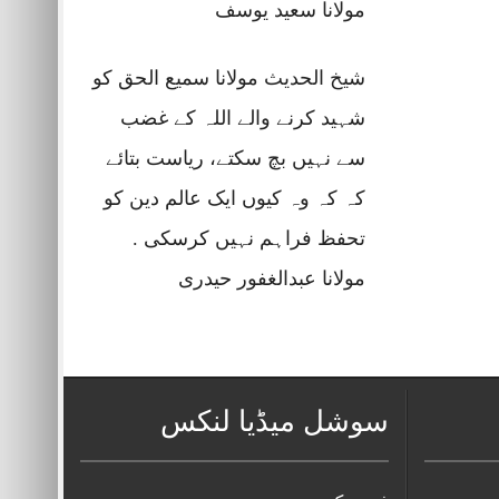
مولانا سعید یوسف
شیخ الحدیث مولانا سمیع الحق کو
شہید کرنے والے اللہ کے غضب
سے نہیں بچ سکتے، ریاست بتائے
کہ کہ وہ کیوں ایک عالم دین کو
تحفظ فراہم نہیں کرسکی .
مولانا عبدالغفور حیدری
سوشل میڈیا لنکس