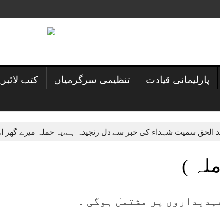
پارلیمانی قیادت
تنظیمی سرگرمیاں
کتب لائبر
یت شہداء کی خبر سے دل رنجیدہ ہے،یہ حملہ میرے گھر اور مدرسہ پر