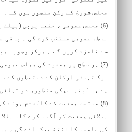
مجلس شوریٰ کے رکن متصور ہوں گے ۔
(6) مجلس عمومی ، خفیہ پرچی (بیلٹ 
ناظم عمومی منتخب کرے گی ۔ باقی ع
سے نامزد کریں گے ۔ مرکز وصوبہ میں
(7) ہر سطح پر جمعیت کی مجلس عمومی
ایک تہائی ارکان کے دستخطوں کے سا
ہے ، البتہ اس کی منظوری دو تہائی 
(8) ماتحت جمعیت کے کالعدم ہونے ک
بالائی جمعیت کو آگاہ کرے گا۔ بال
کی عاملہ کا انتخاب کرائے گی ۔ مر