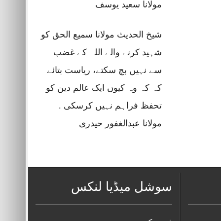
مولانا سعید یوسف
شیخ الحدیث مولانا سمیع الحق کو
شہید کرنے والے اللہ کے غضب
سے نہیں بچ سکتے، ریاست بتائے
کہ کہ وہ کیوں ایک عالم دین کو
تحفظ فراہم نہیں کرسکی .
مولانا عبدالغفور حیدری
سوشل میڈیا لنکس