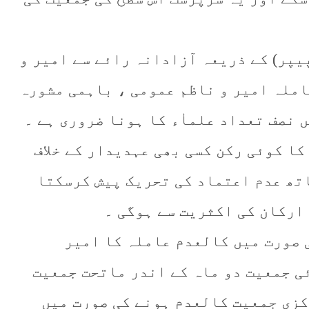
پیپر) کے ذریعہ آزادانہ رائے سے امیر و
املہ امیر و ناظم عمومی ، باہمی مشورہ
 نصف تعداد علماٰء کا ہونا ضروری ہے ۔
 کا کوئی رکن کسی بھی عہدیدار کے خلاف
تھ عدم اعتماد کی تحریک پیش کرسکتا
ارکان کی اکثریت سے ہوگی ۔
ی صورت میں کالعدم عاملہ کا امیر
ائی جمعیت دو ماہ کے اندر ماتحت جمعیت
کزی جمعیت کالعدم ہونے کی صورت میں