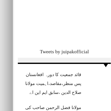
Tweets by juipakofficial
قائد جمعیت کا دورہ افغانستان
پس منظر،مقاصد،اہمیت مولانا
صلاح الدین ،سابق ایم این اے
مولانا فضل الرحمن صاحب کی