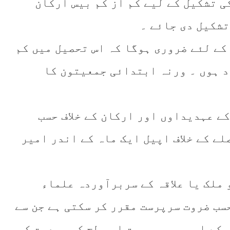
کی تشکیل کے لیے کم از کم بیس ارکان
تشکیل دی جائے ۔
م کے لئے ضروری ہوگا کہ اس تحصیل میں کم
 ہوں ۔ ورنہ ابتدائی جمعیتون کا
 کے عہدیداوں اور ارکان کے خلاف حسب
ے کے خلاف اپیل ایک ماہ کے اندر امیر
 ملک یا علاقہ کے سربرآوردہ علماء
سب ضروت سرپرست مقرر کر سکتی ہے جن سے
کے اور یہ سرپرست اس سطح کی جمعیت کی