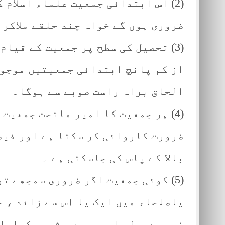
(2) اس ابتدائی جمعیت علماء اسلام 
ضروری ہوں گے خواہ چند حلقے ملاکر 
(3) تحصیل کی سطح پر جمعیت کے قیا
از کم پانچ ابتدائی جمعیتیں موجود
الحاق براہ راست صوبے سے ہوگا۔
(4) ہر جمعیت کا امیر ماتحت جمعیت
ضرورت کاروائی کر سکتا ہے اور فیصل
بالا کے پاس کی جاسکتی ہے ۔
(5) کوئی جمعیت اگر ضروری سمجھے تو
یاصلحاء میں ایک یا اس سے زائد ، ح
غیر معمولی امور میں مشورہ کیاجاس