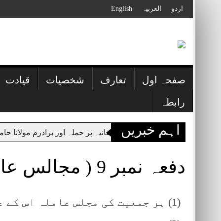
Skip
اردو
العربیہ
English
to
content
صفحہ اول
تعارف
شخصیات
قیادت
رابطہ
اہم خبریں
 علمی دارالعلوم حقانیہ پر حملہ اور برادرم مولانا حامد الحق سم
دفعہ نمبر 9 ( مجالس عاملہ )
(1) ہر جمعیت کی مجلس عاملہ اس کے عہدیداروں پر مشتمل ہوگی ۔