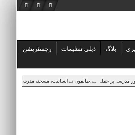
یری
بلاگ
ذیلی تنظیمات
رجسٹریشن
 حملہ ہے،ظالموں نے انسانیت، مسجد، مدرسے اور جمعہ کی حرمت پاما