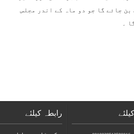
بن جائے گا جو دو ماہ کے اندر مجلس
ا ۔
یلئے
رابطہ کیلئے